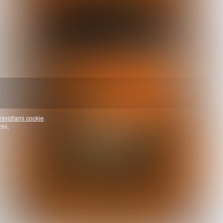
ravidlami cookie
.
rmi.