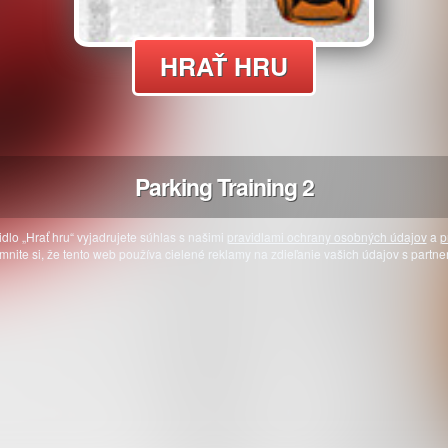
HRAŤ HRU
Parking Training 2
idlo „Hrať hru“ vyjadrujete súhlas s našimi
pravidlami ochrany osobných údajov
a
p
mnite si, že tento web používa cielené reklamy na zdieľanie vašich údajov s partne