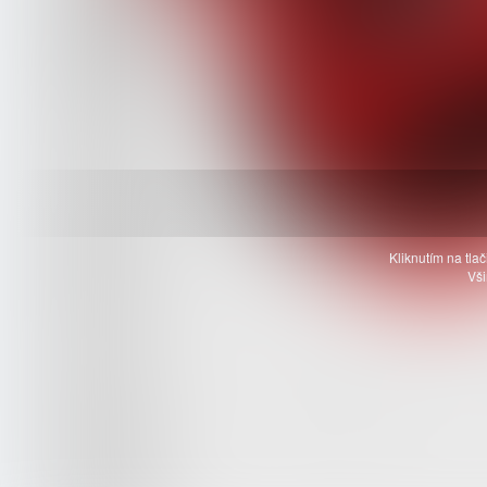
Kliknutím na tlač
Vši