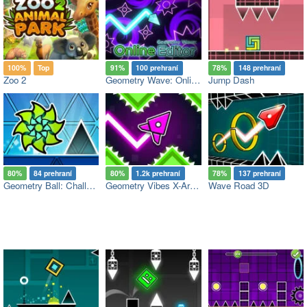
100%
Top
91%
100 prehraní
78%
148 prehraní
Zoo 2
Geometry Wave: Online Editor
Jump Dash
80%
84 prehraní
80%
1.2k prehraní
78%
137 prehraní
Geometry Ball: Challenge
Geometry Vibes X-Arrow
Wave Road 3D