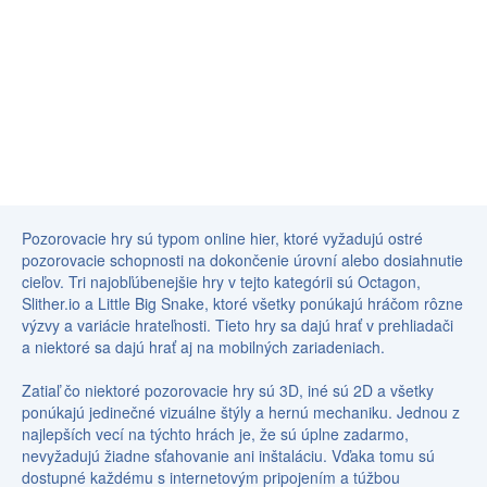
Pozorovacie hry sú typom online hier, ktoré vyžadujú ostré
pozorovacie schopnosti na dokončenie úrovní alebo dosiahnutie
cieľov. Tri najobľúbenejšie hry v tejto kategórii sú Octagon,
Slither.io a Little Big Snake, ktoré všetky ponúkajú hráčom rôzne
výzvy a variácie hrateľnosti. Tieto hry sa dajú hrať v prehliadači
a niektoré sa dajú hrať aj na mobilných zariadeniach.
Zatiaľ čo niektoré pozorovacie hry sú 3D, iné sú 2D a všetky
ponúkajú jedinečné vizuálne štýly a hernú mechaniku. Jednou z
najlepších vecí na týchto hrách je, že sú úplne zadarmo,
nevyžadujú žiadne sťahovanie ani inštaláciu. Vďaka tomu sú
dostupné každému s internetovým pripojením a túžbou