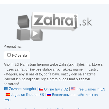
Prepnúť na:
PC verzia
Ahoj hráč! Na našom hernom webe Zahraj.sk nájdeš hry, ktoré si
môžeš zahrať online bez sťahovania. Taktiež máme množstvo
kategórií, aby si našiel to, čo ťa baví. Každý deň sa snažime
vyberať len tie najlepšie hry a preto budeš mať o zábavu
postarané.
Zoznam kategórii
|
|
Online hry v CZ
Free Games in EN
|
|
Jugos en línea en ES
Бесплатные онлайн-игры на
РУС