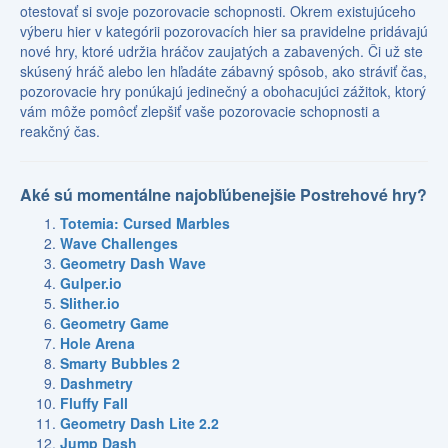
otestovať si svoje pozorovacie schopnosti. Okrem existujúceho
výberu hier v kategórii pozorovacích hier sa pravidelne pridávajú
nové hry, ktoré udržia hráčov zaujatých a zabavených. Či už ste
skúsený hráč alebo len hľadáte zábavný spôsob, ako stráviť čas,
pozorovacie hry ponúkajú jedinečný a obohacujúci zážitok, ktorý
vám môže pomôcť zlepšiť vaše pozorovacie schopnosti a
reakčný čas.
Aké sú momentálne najobľúbenejšie Postrehové hry?
Totemia: Cursed Marbles
Wave Challenges
Geometry Dash Wave
Gulper.io
Slither.io
Geometry Game
Hole Arena
Smarty Bubbles 2
Dashmetry
Fluffy Fall
Geometry Dash Lite 2.2
Jump Dash