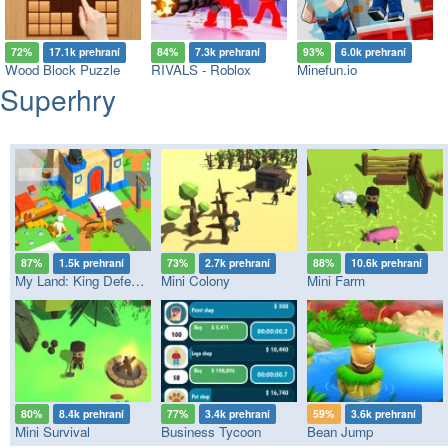
72%
17.1k prehraní
84%
7.3k prehraní
93%
6.0k prehraní
Wood Block Puzzle
RIVALS - Roblox
Minefun.io
Superhry
87%
1.5k prehraní
73%
2.7k prehraní
88%
10.6k prehraní
My Land: King Defender
Mini Colony
Mini Farm
80%
8.4k prehraní
77%
3.4k prehraní
59%
3.6k prehraní
Mini Survival
Business Tycoon
Bean Jump