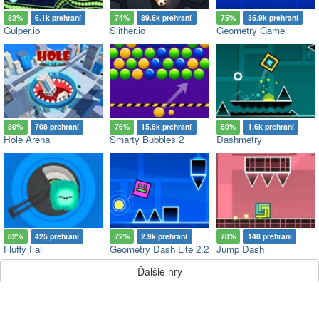
82%
6.1k prehraní
74%
89.6k prehraní
75%
35.9k prehraní
Gulper.io
Slither.io
Geometry Game
80%
708 prehraní
76%
15.6k prehraní
89%
1.6k prehraní
Hole Arena
Smarty Bubbles 2
Dashmetry
82%
425 prehraní
72%
2.9k prehraní
78%
148 prehraní
Fluffy Fall
Geometry Dash Lite 2.2
Jump Dash
Ďalšie hry