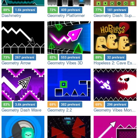
89%
1.6k prehraní
72%
409 prehraní
77%
181 prehraní
Dashmetry
Geometry Platformer
Geometry Dash: Super Editor
73%
267 prehraní
82%
553 prehraní
89%
32 prehraní
Geometry Arrow
Geometry Vibes 3D
Hopeless 2: Cave Escape
83%
3.6k prehraní
69%
382 prehraní
69%
296 prehraní
Geometry Dash Wave
Geometry 2.2
Geometry Vibes Monster