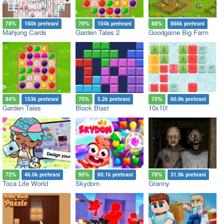
78%
160k prehraní
79%
104k prehraní
88%
866k prehraní
Mahjong Cards
Garden Tales 2
Goodgame Big Farm
84%
153k prehraní
75%
5.2k prehraní
75%
60.9k prehraní
Garden Tales
Block Blast
10x10!
72%
46.0k prehraní
95%
60.1k prehraní
78%
31.9k prehraní
Toca Life World
Skydom
Granny