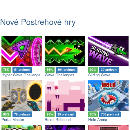
Nové Postrehové hry
75%
51 prehraní
86%
394 prehraní
92%
30 prehraní
Hyper Wave Challenge
Wave Challenges
Sliding Wave
88%
78 prehraní
95%
35 prehraní
80%
708 prehraní
Portal Master
Boxel Rebound
Hole Arena
op
T