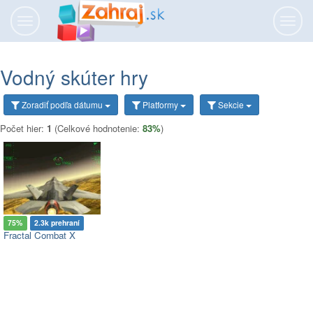
Prepnúť
Prepn
navigáciu
navig
Vodný skúter hry
Zoradiť
podľa dátumu
Platformy
Sekcie
Počet hier:
1
(Celkové hodnotenie:
83%
)
75%
2.3k prehraní
Fractal Combat X