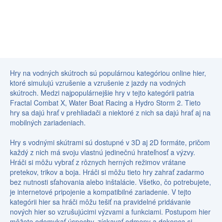
Hry na vodných skútroch sú populárnou kategóriou online hier,
ktoré simulujú vzrušenie a vzrušenie z jazdy na vodných
skútroch. Medzi najpopulárnejšie hry v tejto kategórii patria
Fractal Combat X, Water Boat Racing a Hydro Storm 2. Tieto
hry sa dajú hrať v prehliadači a niektoré z nich sa dajú hrať aj na
mobilných zariadeniach.
Hry s vodnými skútrami sú dostupné v 3D aj 2D formáte, pričom
každý z nich má svoju vlastnú jedinečnú hrateľnosť a výzvy.
Hráči si môžu vybrať z rôznych herných režimov vrátane
pretekov, trikov a boja. Hráči si môžu tieto hry zahrať zadarmo
bez nutnosti sťahovania alebo inštalácie. Všetko, čo potrebujete,
je internetové pripojenie a kompatibilné zariadenie. V tejto
kategórii hier sa hráči môžu tešiť na pravidelné pridávanie
nových hier so vzrušujúcimi výzvami a funkciami. Postupom hier
môžete odomykať úspechy, získavať odmeny a dokonca si