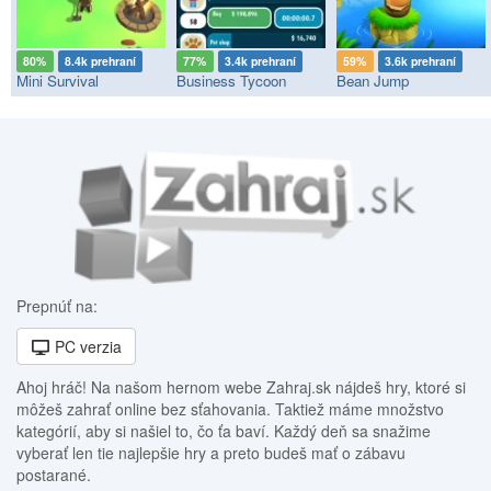
80%
8.4k prehraní
77%
3.4k prehraní
59%
3.6k prehraní
Mini Survival
Business Tycoon
Bean Jump
Prepnúť na:
PC verzia
Ahoj hráč! Na našom hernom webe Zahraj.sk nájdeš hry, ktoré si
môžeš zahrať online bez sťahovania. Taktiež máme množstvo
kategórií, aby si našiel to, čo ťa baví. Každý deň sa snažime
vyberať len tie najlepšie hry a preto budeš mať o zábavu
postarané.