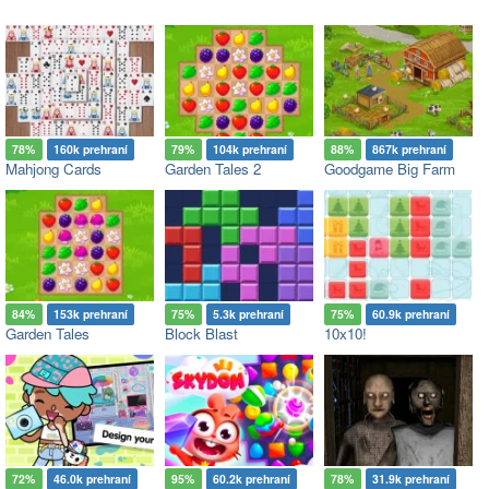
78%
160k prehraní
79%
104k prehraní
88%
867k prehraní
Mahjong Cards
Garden Tales 2
Goodgame Big Farm
84%
153k prehraní
75%
5.3k prehraní
75%
60.9k prehraní
Garden Tales
Block Blast
10x10!
72%
46.0k prehraní
95%
60.2k prehraní
78%
31.9k prehraní