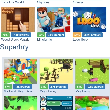
Toca Life World
Skydom
Granny
72%
17.1k prehraní
93%
6.0k prehraní
54%
68.2k prehraní
Wood Block Puzzle
Minefun.io
Ludo Hero
Superhry
87%
1.5k prehraní
73%
2.7k prehraní
88%
10.6k prehraní
My Land: King Defender
Mini Colony
Mini Farm