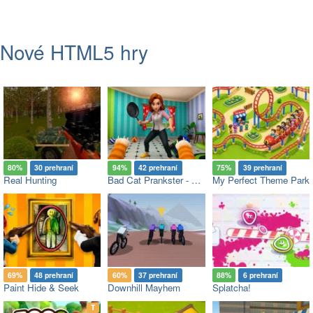
Nové HTML5 hry
80%
30 prehraní
94%
42 prehraní
75%
39 prehraní
Real Hunting
Bad Cat Prankster - Mom’s Return
My Perfect Theme Park
69%
48 prehraní
60%
37 prehraní
88%
6 prehraní
Paint Hide & Seek
Downhill Mayhem
Splatcha!
op
T