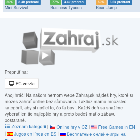
80%
8.4k prehraní
77%
3.4k prehraní
59%
3.6k prehraní
Mini Survival
Business Tycoon
Bean Jump
Prepnúť na:
PC verzia
Ahoj hráč! Na našom hernom webe Zahraj.sk nájdeš hry, ktoré si
môžeš zahrať online bez sťahovania. Taktiež máme množstvo
kategórií, aby si našiel to, čo ťa baví. Každý deň sa snažime
vyberať len tie najlepšie hry a preto budeš mať o zábavu
postarané.
Zoznam kategórii
|
|
Online hry v CZ
Free Games in EN
|
|
Jugos en línea en ES
Бесплатные онлайн-игры на