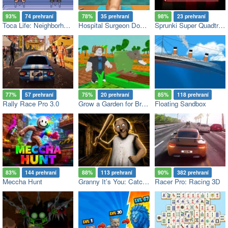
93%
74 prehraní
78%
35 prehraní
98%
23 prehraní
Toca Life: Neighborhood
Hospital Surgeon Doctor Game
Sprunki Super Quadtruple Date
77%
57 prehraní
75%
20 prehraní
85%
118 prehraní
Rally Race Pro 3.0
Grow a Garden for Brainrots
Floating Sandbox
83%
144 prehraní
88%
113 prehraní
90%
382 prehraní
Meccha Hunt
Granny It’s You: Catch the Prisoner
Racer Pro: Racing 3D