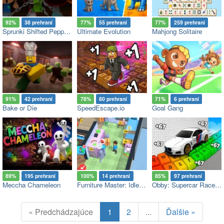
92%
38 prehraní
77%
55 prehraní
77%
259 prehraní
Sprunki Shifted Pepper’s Take
Ultimate Evolution
Mahjong Solitaire
91%
42 prehraní
78%
80 prehraní
71%
6 prehraní
Bake or Die
SpeedEscape.io
Goal Gang
89%
195 prehraní
100%
14 prehraní
85%
97 prehraní
Meccha Chameleon
Furniture Master: Idle Tycoon
Obby: Supercar Race on a Giant Keyboard
« Predchádzajúce
1
2
...
Ďalšie »