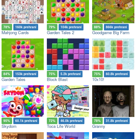
78%
160k prehraní
79%
104k prehraní
88%
866k prehraní
Mahjong Cards
Garden Tales 2
Goodgame Big Farm
84%
153k prehraní
75%
5.2k prehraní
75%
60.8k prehraní
Garden Tales
Block Blast
10x10!
95%
60.1k prehraní
72%
46.0k prehraní
78%
31.8k prehraní
Skydom
Toca Life World
Granny