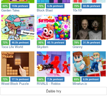
84%
153k prehraní
75%
5.2k prehraní
75%
60.8k prehraní
Garden Tales
Block Blast
10x10!
72%
46.0k prehraní
95%
60.1k prehraní
78%
31.9k prehraní
Toca Life World
Skydom
Granny
72%
17.1k prehraní
84%
7.3k prehraní
93%
6.0k prehraní
Wood Block Puzzle
RIVALS - Roblox
Minefun.io
Ďalšie hry