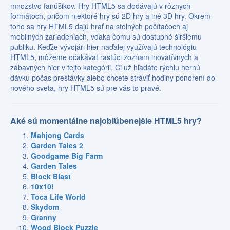
množstvo fanúšikov. Hry HTML5 sa dodávajú v rôznych
formátoch, pričom niektoré hry sú 2D hry a iné 3D hry. Okrem
toho sa hry HTML5 dajú hrať na stolných počítačoch aj
mobilných zariadeniach, vďaka čomu sú dostupné širšiemu
publiku. Keďže vývojári hier naďalej využívajú technológiu
HTML5, môžeme očakávať rastúci zoznam inovatívnych a
zábavných hier v tejto kategórii. Či už hľadáte rýchlu hernú
dávku počas prestávky alebo chcete stráviť hodiny ponorení do
nového sveta, hry HTML5 sú pre vás to pravé.
Aké sú momentálne najobľúbenejšie HTML5 hry?
Mahjong Cards
Garden Tales 2
Goodgame Big Farm
Garden Tales
Block Blast
10x10!
Toca Life World
Skydom
Granny
Wood Block Puzzle