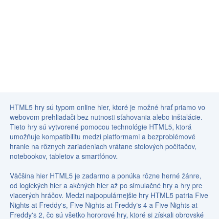
HTML5 hry sú typom online hier, ktoré je možné hrať priamo vo
webovom prehliadači bez nutnosti sťahovania alebo inštalácie.
Tieto hry sú vytvorené pomocou technológie HTML5, ktorá
umožňuje kompatibilitu medzi platformami a bezproblémové
hranie na rôznych zariadeniach vrátane stolových počítačov,
notebookov, tabletov a smartfónov.
Väčšina hier HTML5 je zadarmo a ponúka rôzne herné žánre,
od logických hier a akčných hier až po simulačné hry a hry pre
viacerých hráčov. Medzi najpopulárnejšie hry HTML5 patria Five
Nights at Freddy's, Five Nights at Freddy's 4 a Five Nights at
Freddy's 2, čo sú všetko hororové hry, ktoré si získali obrovské