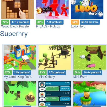
72%
17.1k prehraní
84%
7.3k prehraní
54%
68.1k prehraní
Wood Block Puzzle
RIVALS - Roblox
Ludo Hero
Superhry
87%
1.5k prehraní
73%
2.7k prehraní
88%
10.6k prehraní
My Land: King Defender
Mini Colony
Mini Farm