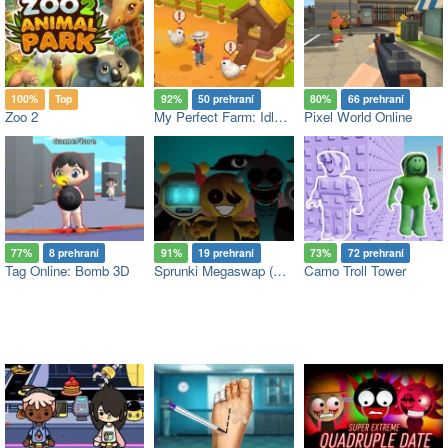
100%
Top
92%
50 prehraní
80%
66 prehraní
Zoo 2
My Perfect Farm: Idle Tycoon
Pixel World Online
77%
8 prehraní
91%
19 prehraní
73%
72 prehraní
Tag Online: Bomb 3D
Sprunki Megaswap (Footlong's Take)
Camo Troll Tower