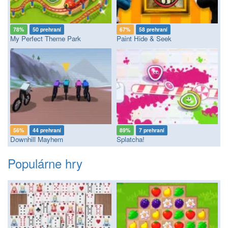
78%
50 prehraní
67%
58 prehraní
My Perfect Theme Park
Paint Hide & Seek
56%
44 prehraní
89%
7 prehraní
Downhill Mayhem
Splatcha!
Populárne hry