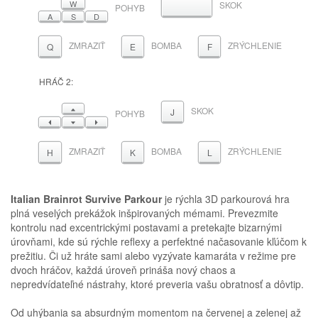
W
SKOK
MEDZERNÍK
POHYB
A
S
D
ZMRAZIŤ
BOMBA
ZRÝCHLENIE
Q
E
F
HRÁČ 2:
HORE
SKOK
J
POHYB
VĽAVO
DOLE
VPRAVO
ZMRAZIŤ
BOMBA
ZRÝCHLENIE
H
K
L
Italian Brainrot Survive Parkour
je rýchla 3D parkourová hra
plná veselých prekážok inšpirovaných mémami. Prevezmite
kontrolu nad excentrickými postavami a pretekajte bizarnými
úrovňami, kde sú rýchle reflexy a perfektné načasovanie kľúčom k
prežitiu. Či už hráte sami alebo vyzývate kamaráta v režime pre
dvoch hráčov, každá úroveň prináša nový chaos a
nepredvídateľné nástrahy, ktoré preveria vašu obratnosť a dôvtip.
Od uhýbania sa absurdným momentom na červenej a zelenej až