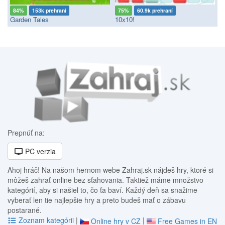
84%
153k prehraní
75%
60.9k prehraní
Garden Tales
10x10!
Prepnúť na:
PC verzia
Ahoj hráč! Na našom hernom webe Zahraj.sk nájdeš hry, ktoré si
môžeš zahrať online bez sťahovania. Taktiež máme množstvo
kategórií, aby si našiel to, čo ťa baví. Každý deň sa snažime
vyberať len tie najlepšie hry a preto budeš mať o zábavu
postarané.
Zoznam kategórii
|
|
Online hry v CZ
Free Games in EN