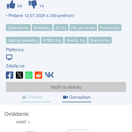
64
14
• Pridané 12.07.2025 s 249 prehraní
Zábavné hry
Skákačky
3D hry
Hry pre dvoch
Parkour hry
Odstráň prekážky
HTML5 hry
WebGL hry
Brainrot hry
Platformy:
Zdieľaj na:
Vložiť na stránku
Prehľad
Gameplays
Ovládanie:
HRÁČ 1: