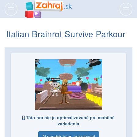
Prepnúť
Prepn
navigáciu
navig
Italian Brainrot Survive Parkour
Táto hra nie je optimalizovaná pre mobilné
zariadenia
Aj napriek tomu pokračovať