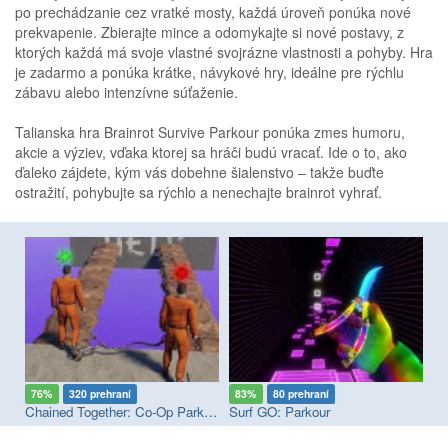
po prechádzanie cez vratké mosty, každá úroveň ponúka nové
prekvapenie. Zbierajte mince a odomykajte si nové postavy, z
ktorých každá má svoje vlastné svojrázne vlastnosti a pohyby. Hra
je zadarmo a ponúka krátke, návykové hry, ideálne pre rýchlu
zábavu alebo intenzívne súťaženie.
Talianska hra Brainrot Survive Parkour ponúka zmes humoru,
akcie a výziev, vďaka ktorej sa hráči budú vracať. Ide o to, ako
ďaleko zájdete, kým vás dobehne šialenstvo – takže buďte
ostražití, pohybujte sa rýchlo a nenechajte brainrot vyhrať.
0 prehraní
83%
80 prehraní
92%
94 prehran
Chained Together: Co-Op Parkour
Surf GO: Parkour
EscapeWaves.io