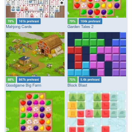
78%
161k prehraní
79%
104k prehraní
Mahjong Cards
Garden Tales 2
88%
867k prehraní
75%
5.4k prehraní
Goodgame Big Farm
Block Blast