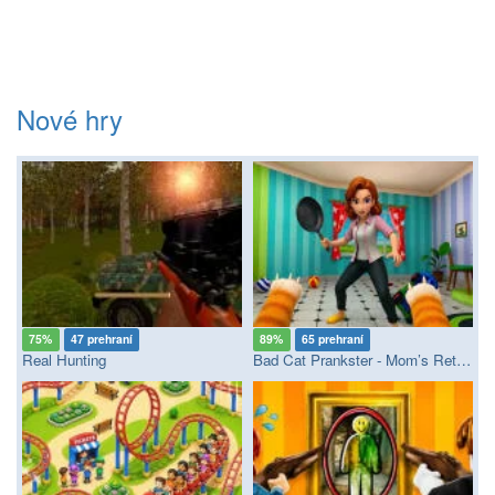
Nové hry
75%
47 prehraní
89%
65 prehraní
Real Hunting
Bad Cat Prankster - Mom’s Return