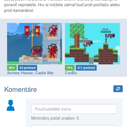
poraniť nepriateľa. Hru si môžete zahrať buď proti počítaču alebo
proti kamarátovi.
86%
54 prehraní
74%
411 prehraní
9
Archers Heroes: Castle War
CooBix
Na
Komentáre
Minimálny počet znakov: 3