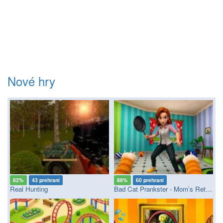
Nové hry
82%
43 prehraní
88%
60 prehraní
Real Hunting
Bad Cat Prankster - Mom’s Return