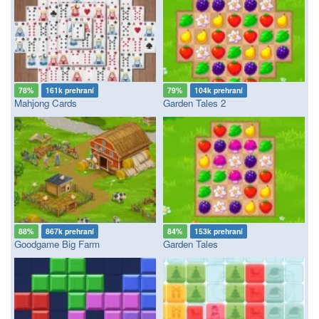
78%
161k prehraní
79%
104k prehraní
Mahjong Cards
Garden Tales 2
88%
867k prehraní
84%
153k prehraní
Goodgame Big Farm
Garden Tales