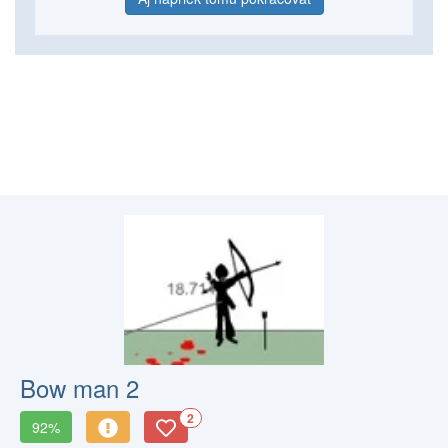
Bow man 2
2
92%