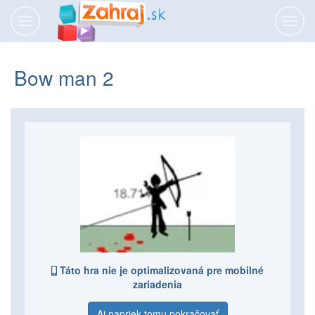
Prepnúť
Prepn
navigáciu
navig
Bow man 2
Táto hra nie je optimalizovaná pre mobilné
zariadenia
Aj napriek tomu pokračovať