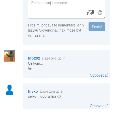
😄
Prosím, pridávajte komentáre len v
Poslať
jazyku Slovenčina, inak môže byť
vymazaný.
fifo202
[13:39 06.01.2014]
Celkom...
😀
Odpovedať
frivko
[21:16 02.06.2013]
celkom dobra hra 😉
Odpovedať