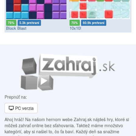
75%
5.3k prehraní
75%
60.9k prehraní
Block Blast
10x10!
Prepnúť na:
PC verzia
Ahoj hráč! Na našom hernom webe Zahraj.sk nájdeš hry, ktoré si
môžeš zahrať online bez sťahovania. Taktiež máme množstvo
kategórií, aby si našiel to, čo ťa baví. Každý deň sa snažime