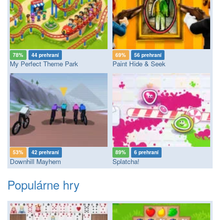
78%
44 prehraní
69%
56 prehraní
My Perfect Theme Park
Paint Hide & Seek
53%
42 prehraní
89%
6 prehraní
Downhill Mayhem
Splatcha!
Populárne hry