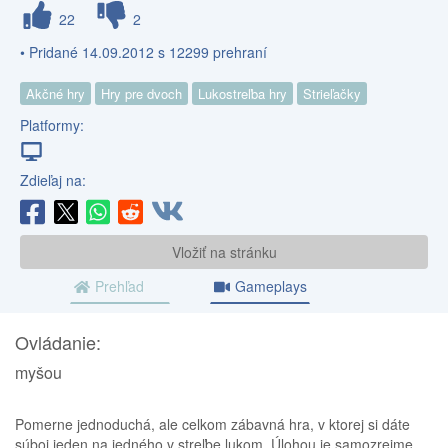
22
2
• Pridané 14.09.2012 s 12299 prehraní
Akčné hry
Hry pre dvoch
Lukostreľba hry
Strieľačky
Platformy:
Zdieľaj na:
Vložiť na stránku
Prehľad
Gameplays
Ovládanie:
myšou
Pomerne jednoduchá, ale celkom zábavná hra, v ktorej si dáte
súboj jeden na jedného v streľbe lukom. Úlohou je samozrejme