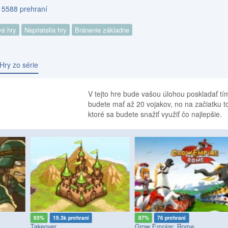
s 5588 prehraní
vé hry
Nepriatelia hry
Bránenie základne
Hry zo série
V tejto hre bude vašou úlohou poskladať tím
budete mať až 20 vojakov, no na začiatku 
ktoré sa budete snažiť využiť čo najlepšie.
93%
19.3k prehraní
87%
76 prehraní
Takeover
Grow Empire: Rome