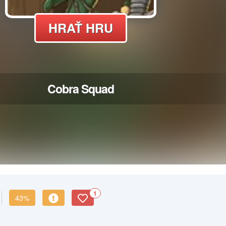
1
43%