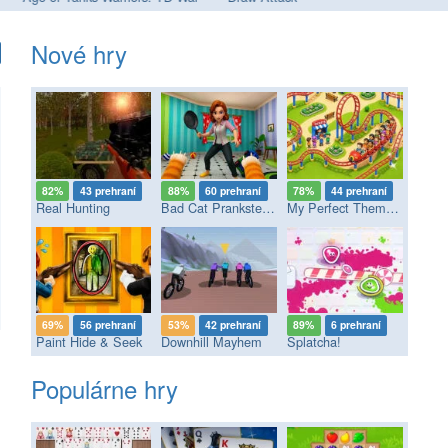
Nové hry
82%
43 prehraní
88%
60 prehraní
78%
44 prehraní
Real Hunting
Bad Cat Prankster - Mom’s Return
My Perfect Theme Park
69%
56 prehraní
53%
42 prehraní
89%
6 prehraní
Paint Hide & Seek
Downhill Mayhem
Splatcha!
Populárne hry