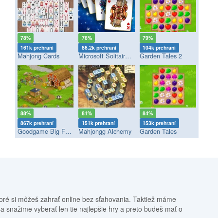
78%
76%
79%
161k prehraní
86.2k prehraní
104k prehraní
Mahjong Cards
Microsoft Solitaire Collection
Garden Tales 2
88%
81%
84%
867k prehraní
151k prehraní
153k prehraní
Goodgame Big Farm
Mahjongg Alchemy
Garden Tales
oré si môžeš zahrať online bez sťahovania. Taktiež máme
sa snažime vyberať len tie najlepšie hry a preto budeš mať o