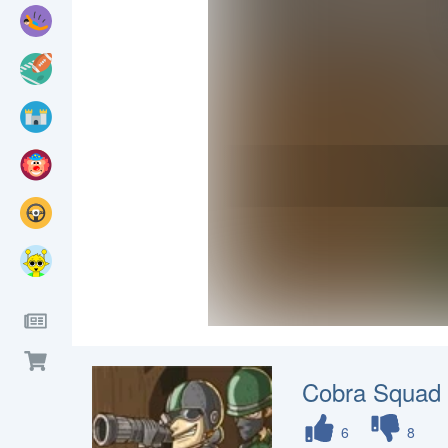
Cobra Squad
6
8