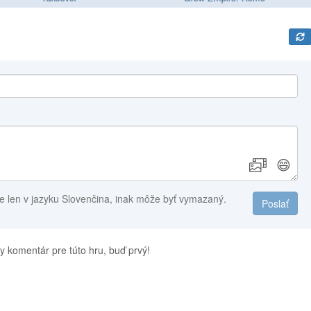
😄
e len v jazyku Slovenčina, inak môže byť vymazaný.
Poslať
y komentár pre túto hru, buď prvý!