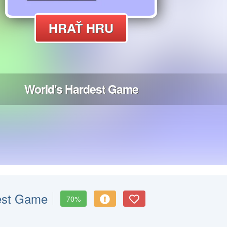
est Game
70%