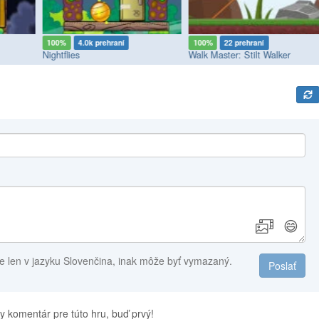
100%
4.0k prehraní
100%
22 prehraní
Nightflies
Walk Master: Stilt Walker
😄
e len v jazyku Slovenčina, inak môže byť vymazaný.
Poslať
y komentár pre túto hru, buď prvý!