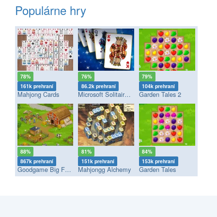
Populárne hry
78%
76%
79%
161k prehraní
86.2k prehraní
104k prehraní
Mahjong Cards
Microsoft Solitaire Collection
Garden Tales 2
88%
81%
84%
867k prehraní
151k prehraní
153k prehraní
Goodgame Big Farm
Mahjongg Alchemy
Garden Tales