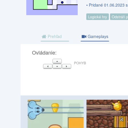
• Pridané 01.06.2023 s
Logické hry
Odstráň 
Prehľad
Gameplays
Ovládanie:
HORE
POHYB
VĽAVO
DOLE
VPRAVO