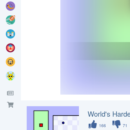
World's Hard
166
71