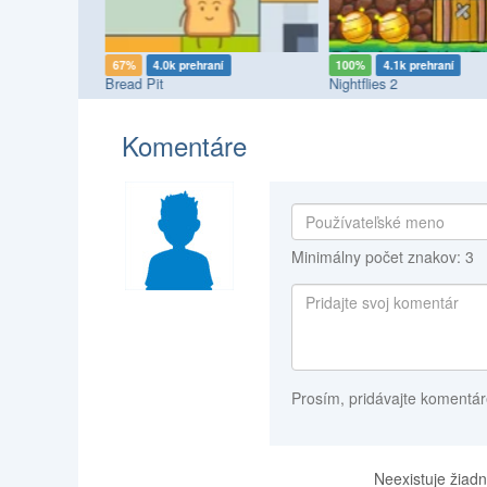
í
67%
4.0k prehraní
100%
4.1k prehraní
Bread Pit
Nightflies 2
Komentáre
Minimálny počet znakov: 3
Prosím, pridávajte komentár
Neexistuje žiadn