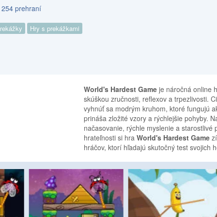
 254 prehraní
prekážky
Hry s prekážkami
World's Hardest Game
je náročná online h
skúškou zručnosti, reflexov a trpezlivosti. 
vyhnúť sa modrým kruhom, ktoré fungujú a
prináša zložité vzory a rýchlejšie pohyby.
načasovanie, rýchle myslenie a starostlivé
hrateľnosti si hra
World's Hardest Game
zí
hráčov, ktorí hľadajú skutočný test svojich