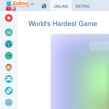
HRY
HRY
ONLINE
RETRO
World's Hardest Game