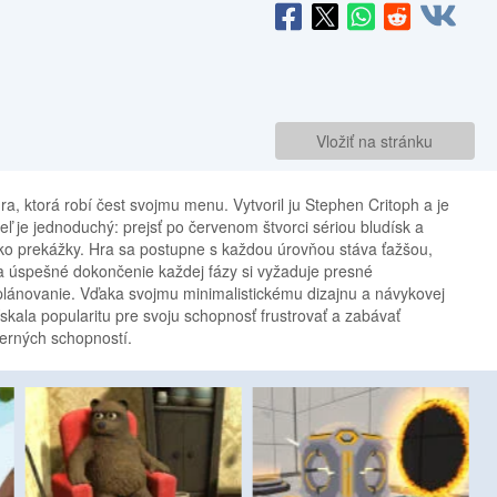
Vložiť na stránku
ra, ktorá robí čest svojmu menu. Vytvoril ju Stephen Critoph a je
Cieľ je jednoduchý: prejsť po červenom štvorci sériou bludísk a
ko prekážky. Hra sa postupne s každou úrovňou stáva ťažšou,
 Na úspešné dokončenie každej fázy si vyžaduje presné
 plánovanie. Vďaka svojmu minimalistickému dizajnu a návykovej
skala popularitu pre svoju schopnosť frustrovať a zabávať
 herných schopností.