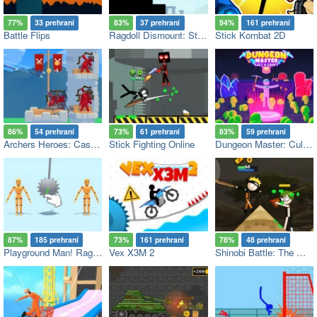
77%
33 prehraní
83%
37 prehraní
94%
161 prehraní
Battle Flips
Ragdoll Dismount: Stick Fly
Stick Kombat 2D
86%
54 prehraní
73%
61 prehraní
83%
59 prehraní
Archers Heroes: Castle War
Stick Fighting Online
Dungeon Master: Cult & Craft
87%
185 prehraní
73%
161 prehraní
78%
48 prehraní
Playground Man! Ragdoll Show!
Vex X3M 2
Shinobi Battle: The Way of the Ninja