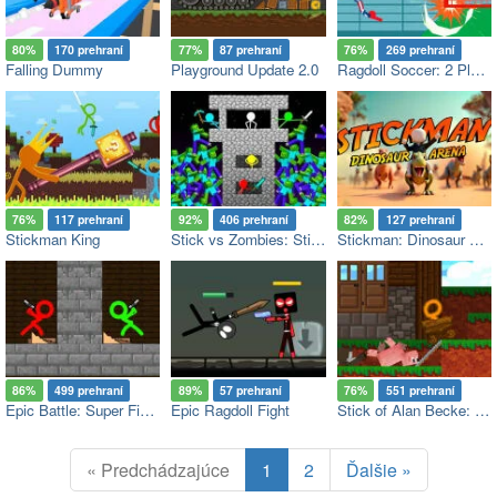
80%
170 prehraní
77%
87 prehraní
76%
269 prehraní
Falling Dummy
Playground Update 2.0
Ragdoll Soccer: 2 Players
76%
117 prehraní
92%
406 prehraní
82%
127 prehraní
Stickman King
Stick vs Zombies: Stick Epic Fight
Stickman: Dinosaur Arena
86%
499 prehraní
89%
57 prehraní
76%
551 prehraní
Epic Battle: Super Fighters
Epic Ragdoll Fight
Stick of Alan Becke: Hill Climb Racing
« Predchádzajúce
1
2
Ďalšie »