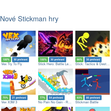
Nové Stickman hry
100%
30 prehraní
100%
30 prehraní
86%
35 prehraní
Vex Try To Fly
Stick Hero: Battle Legacy
Stick: Tactics & Destruction
75%
21 prehraní
77%
54 prehraní
93%
85 prehraní
Vex X3M 3
No Pain No Gain - Ragdoll Sandbox
Stickman Battle
op
T