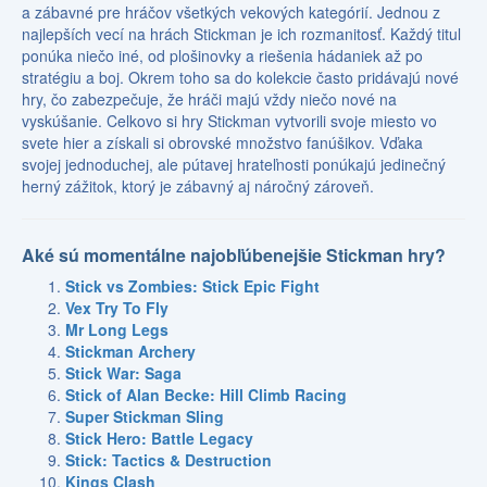
a zábavné pre hráčov všetkých vekových kategórií. Jednou z
najlepších vecí na hrách Stickman je ich rozmanitosť. Každý titul
ponúka niečo iné, od plošinovky a riešenia hádaniek až po
stratégiu a boj. Okrem toho sa do kolekcie často pridávajú nové
hry, čo zabezpečuje, že hráči majú vždy niečo nové na
vyskúšanie. Celkovo si hry Stickman vytvorili svoje miesto vo
svete hier a získali si obrovské množstvo fanúšikov. Vďaka
svojej jednoduchej, ale pútavej hrateľnosti ponúkajú jedinečný
herný zážitok, ktorý je zábavný aj náročný zároveň.
Aké sú momentálne najobľúbenejšie Stickman hry?
Stick vs Zombies: Stick Epic Fight
Vex Try To Fly
Mr Long Legs
Stickman Archery
Stick War: Saga
Stick of Alan Becke: Hill Climb Racing
Super Stickman Sling
Stick Hero: Battle Legacy
Stick: Tactics & Destruction
Kings Clash