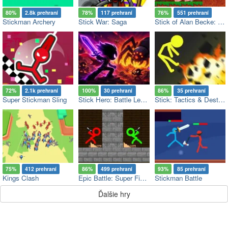
80%
2.8k prehraní
78%
117 prehraní
76%
551 prehraní
Stickman Archery
Stick War: Saga
Stick of Alan Becke: Hill Climb Racing
72%
2.1k prehraní
100%
30 prehraní
86%
35 prehraní
Super Stickman Sling
Stick Hero: Battle Legacy
Stick: Tactics & Destruction
75%
412 prehraní
86%
499 prehraní
93%
85 prehraní
Kings Clash
Epic Battle: Super Fighters
Stickman Battle
Ďalšie hry