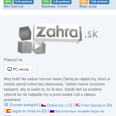
80%
8.4k prehraní
77%
3.4k prehraní
59%
3.6k prehraní
Mini Survival
Business Tycoon
Bean Jump
Prepnúť na:
PC verzia
Ahoj hráč! Na našom hernom webe Zahraj.sk nájdeš hry, ktoré si
môžeš zahrať online bez sťahovania. Taktiež máme množstvo
kategórií, aby si našiel to, čo ťa baví. Každý deň sa snažime
vyberať len tie najlepšie hry a preto budeš mať o zábavu
postarané.
Zoznam kategórii
|
|
Online hry v CZ
Free Games in EN
|
|
Jugos en línea en ES
Бесплатные онлайн-игры на