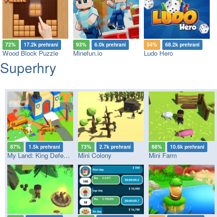
72%
17.2k prehraní
93%
6.0k prehraní
54%
68.2k prehraní
Wood Block Puzzle
Minefun.io
Ludo Hero
Superhry
87%
1.5k prehraní
73%
2.7k prehraní
88%
10.6k prehraní
My Land: King Defender
Mini Colony
Mini Farm