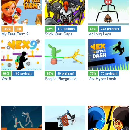
100%
Top
78%
117 prehraní
81%
373 prehraní
My Free Farm 2
Stick War: Saga
Mr Long Legs
88%
105 prehraní
95%
99 prehraní
76%
70 prehraní
Vex 9
People Playground! Ragdoll Arena!
Vex Hyper Dash