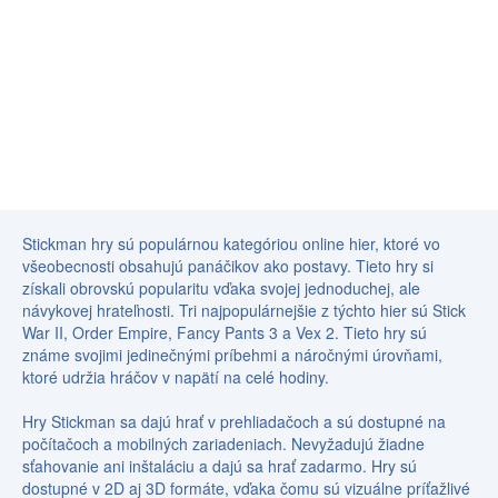
Stickman hry sú populárnou kategóriou online hier, ktoré vo
všeobecnosti obsahujú panáčikov ako postavy. Tieto hry si
získali obrovskú popularitu vďaka svojej jednoduchej, ale
návykovej hrateľnosti. Tri najpopulárnejšie z týchto hier sú Stick
War II, Order Empire, Fancy Pants 3 a Vex 2. Tieto hry sú
známe svojimi jedinečnými príbehmi a náročnými úrovňami,
ktoré udržia hráčov v napätí na celé hodiny.
Hry Stickman sa dajú hrať v prehliadačoch a sú dostupné na
počítačoch a mobilných zariadeniach. Nevyžadujú žiadne
sťahovanie ani inštaláciu a dajú sa hrať zadarmo. Hry sú
dostupné v 2D aj 3D formáte, vďaka čomu sú vizuálne príťažlivé