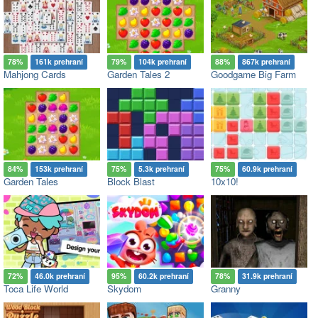
78%
161k prehraní
79%
104k prehraní
88%
867k prehraní
Mahjong Cards
Garden Tales 2
Goodgame Big Farm
84%
153k prehraní
75%
5.3k prehraní
75%
60.9k prehraní
Garden Tales
Block Blast
10x10!
72%
46.0k prehraní
95%
60.2k prehraní
78%
31.9k prehraní
Toca Life World
Skydom
Granny