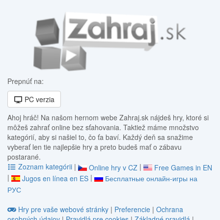
Prepnúť na:
PC verzia
Ahoj hráč! Na našom hernom webe Zahraj.sk nájdeš hry, ktoré si
môžeš zahrať online bez sťahovania. Taktiež máme množstvo
kategórií, aby si našiel to, čo ťa baví. Každý deň sa snažime
vyberať len tie najlepšie hry a preto budeš mať o zábavu
postarané.
Zoznam kategórii
|
|
Online hry v CZ
Free Games in EN
|
|
Jugos en línea en ES
Бесплатные онлайн-игры на
РУС
Hry pre vaše webové stránky
|
Preferencie
|
Ochrana
osobných údajov
|
Pravidlá pre cookies
|
Základné pravidlá
|