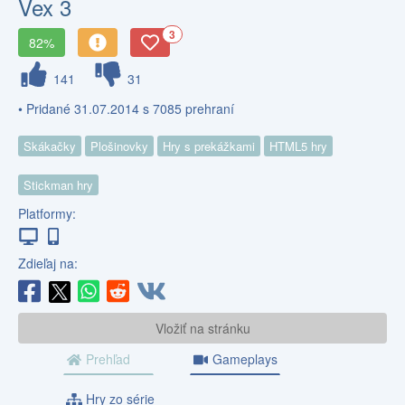
Vex 3
3
82%
141
31
• Pridané 31.07.2014 s 7085 prehraní
Skákačky
Plošinovky
Hry s prekážkami
HTML5 hry
Stickman hry
Platformy:
Zdieľaj na:
Vložiť na stránku
Prehľad
Gameplays
Hry zo série