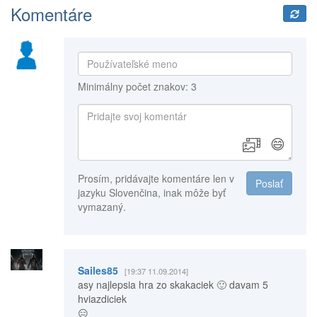
Komentáre
Minimálny počet znakov: 3
😄
Prosím, pridávajte komentáre len v
Poslať
jazyku Slovenčina, inak môže byť
vymazaný.
Sailes85
[19:37 11.09.2014]
asy najlepsia hra zo skakaciek 🙂 davam 5
hviazdiciek
😑