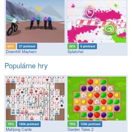
60%
37 prehraní
88%
6 prehraní
Downhill Mayhem
Splatcha!
Populárne hry
78%
160k prehraní
79%
104k prehraní
Mahjong Cards
Garden Tales 2