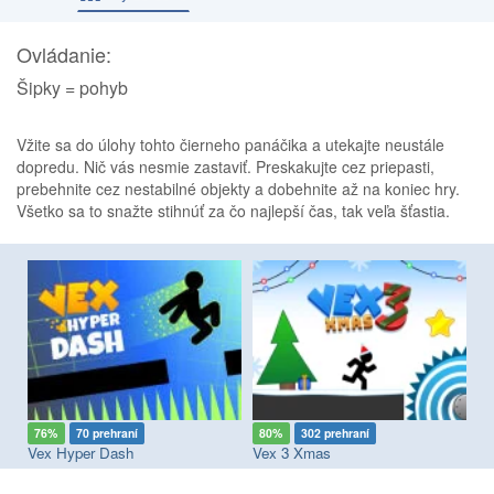
Ovládanie:
Šipky = pohyb
Vžite sa do úlohy tohto čierneho panáčika a utekajte neustále
dopredu. Nič vás nesmie zastaviť. Preskakujte cez priepasti,
prebehnite cez nestabilné objekty a dobehnite až na koniec hry.
Všetko sa to snažte stihnúť za čo najlepší čas, tak veľa šťastia.
76%
70 prehraní
80%
302 prehraní
8
Vex Hyper Dash
Vex 3 Xmas
Ve