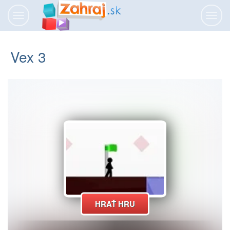
Prepnúť
Prepn
navigáciu
navig
Vex 3