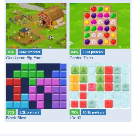
88%
866k prehraní
84%
153k prehraní
Goodgame Big Farm
Garden Tales
75%
5.2k prehraní
75%
60.9k prehraní
Block Blast
10x10!