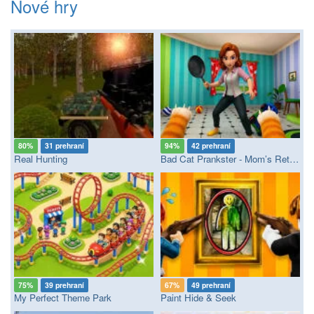
Nové hry
80%
31 prehraní
94%
42 prehraní
Real Hunting
Bad Cat Prankster - Mom’s Return
75%
39 prehraní
67%
49 prehraní
My Perfect Theme Park
Paint Hide & Seek