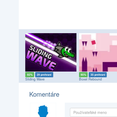
92%
29 prehraní
95%
35 prehraní
enge
Sliding Wave
Boxel Rebound
Komentáre