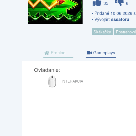
35
6
• Pridané 10.06.2026 s
• Vývojár:
sssatoru
Skákačky
Postrehové
Prehľad
Gameplays
Ovládanie:
MYŠ
INTERAKCIA