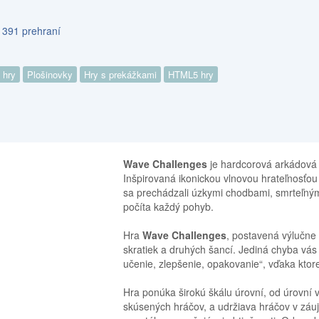
 391 prehraní
 hry
Plošinovky
Hry s prekážkami
HTML5 hry
Wave Challenges
je hardcorová arkádová p
Inšpirovaná ikonickou vlnovou hrateľnosťo
sa prechádzali úzkymi chodbami, smrteľným
počíta každý pohyb.
Hra
Wave Challenges
, postavená výlučne 
skratiek a druhých šancí. Jediná chyba vás 
učenie, zlepšenie, opakovanie“, vďaka ktor
Hra ponúka širokú škálu úrovní, od úrovní
skúsených hráčov, a udržiava hráčov v záu