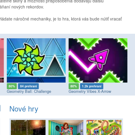
ateľné skiny a možnosti prispôsobenia dodávajú ďalšiu
háňaní nových rekordov.
vládate náročné mechaniky, je to hra, ktorá vás bude nútiť vracať
80%
84 prehraní
80%
1.2k prehraní
7
Geometry Ball: Challenge
Geometry Vibes X-Arrow
Wa
Nové hry