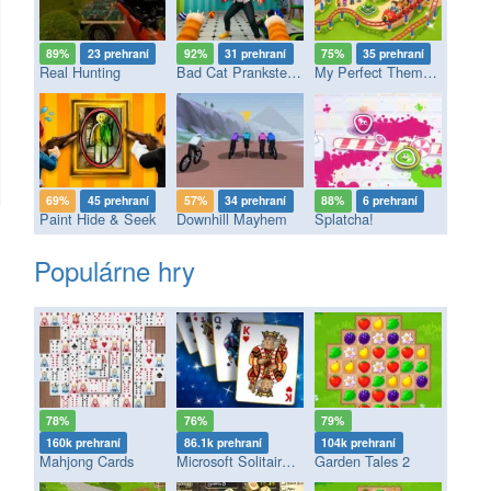
89%
23 prehraní
92%
31 prehraní
75%
35 prehraní
Real Hunting
Bad Cat Prankster - Mom’s Return
My Perfect Theme Park
69%
45 prehraní
57%
34 prehraní
88%
6 prehraní
Paint Hide & Seek
Downhill Mayhem
Splatcha!
Populárne hry
78%
76%
79%
160k prehraní
86.1k prehraní
104k prehraní
Mahjong Cards
Microsoft Solitaire Collection
Garden Tales 2