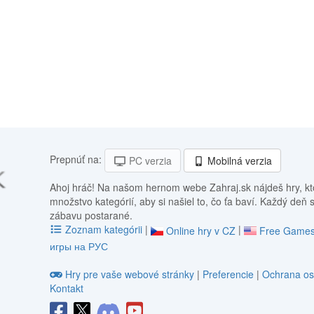
Prepnúť na:
PC verzia
Mobilná verzia
Ahoj hráč! Na našom hernom webe Zahraj.sk nájdeš hry, kt
množstvo kategórií, aby si našiel to, čo ťa baví. Každý deň 
zábavu postarané.
Zoznam kategórii
|
|
Online hry v CZ
Free Games
игры на РУС
Hry pre vaše webové stránky
|
Preferencie
|
Ochrana os
Kontakt