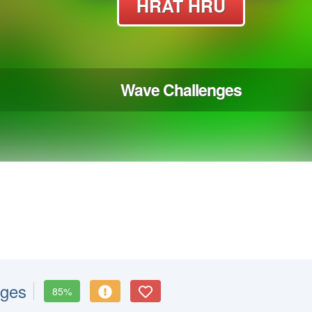
nges
85%