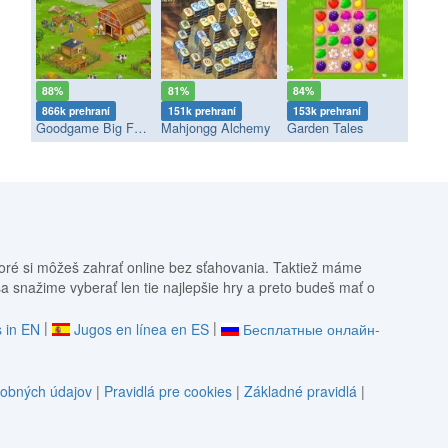
88%
81%
84%
866k prehraní
151k prehraní
153k prehraní
Goodgame Big Farm
Mahjongg Alchemy
Garden Tales
oré si môžeš zahrať online bez sťahovania. Taktiež máme
sa snažime vyberať len tie najlepšie hry a preto budeš mať o
|
|
 in EN
Jugos en línea en ES
Бесплатные онлайн-
obných údajov
|
Pravidlá pre cookies
|
Základné pravidlá
|