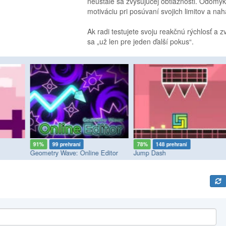
neustále sa zvyšujúcej obtiažnosti. Odomyk
motiváciu pri posúvaní svojich limitov a na
Ak radi testujete svoju reakčnú rýchlosť a z
sa „už len pre jeden ďalší pokus“.
91%
99 prehraní
78%
148 prehraní
Geometry Wave: Online Editor
Jump Dash