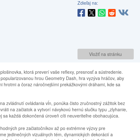
Zdieľaj na:
Vložiť na stránku
lošinovka, ktorá preverí vaše reflexy, presnosť a sústredenie.
u popularizovanou hrou Geometry Dash, hra vyzýva hráčov, aby
i hrotmi a čoraz náročnejšími prekážkovými dráhami, kde sa
na zvládnutí ovládania vĺn, ponúka čisto zručnostný zážitok bez
vráti na začiatok a vytvorí návykovú hernú slučku typu „zlyhanie,
ej sa každá dokončená úroveň cíti neuveriteľne obohacujúca.
 vhodných pre začiatočníkov až po extrémne výzvy pre
jme jedinečných vizuálnych tém, dynamických dekorácií a