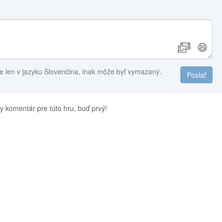
😄
e len v jazyku Slovenčina, inak môže byť vymazaný.
Poslať
y komentár pre túto hru, buď prvý!