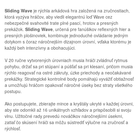
Sliding Wave
je rýchla arkádová hra založená na zručnostiach,
ktorá vyzýva hráčov, aby viedli elegantnú loď Wave cez
nebezpečné svahovité trate plné pascí, hrotov a presných
prekážok.
Sliding Wave
, určená pre fanúšikov reflexných hier a
presných plošinoviek, kombinuje jednoduché ovládanie jedným
dotykom s čoraz náročnejším dizajnom úrovní, vďaka ktorému je
každý beh intenzívny a obohacujúci.
V 20 ručne vytvorených úrovniach musia hráči zvládnuť rytmus
pohybu, držať sa pri stúpaní a púšťať sa pri klesaní, pričom musia
rýchlo reagovať na ostré zákruty, úzke priechody a neočakávané
prekážky. Strategické kontrolné body pomáhajú vyvážiť obtiažnosť
a umožňujú hráčom opakovať náročné úseky bez straty všetkého
postupu.
Ako postupujete, zbierajte mince a kryštály ukryté v každej úrovni,
aby ste odomkli až 16 unikátnych vzhľadov a prispôsobili si svoju
vlnu. Užitočné rady prevedú nováčikov náročnejšími úsekmi,
zatiaľ čo skúsení hráči sa môžu sústrediť výlučne na zručnosť a
rýchlosť.