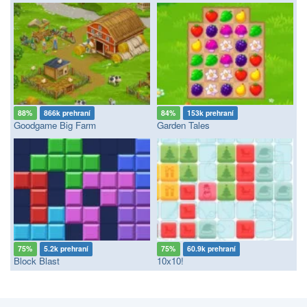
88%
866k prehraní
84%
153k prehraní
Goodgame Big Farm
Garden Tales
75%
5.2k prehraní
75%
60.9k prehraní
Block Blast
10x10!