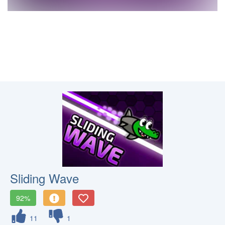
Sliding Wave
92%
11
1