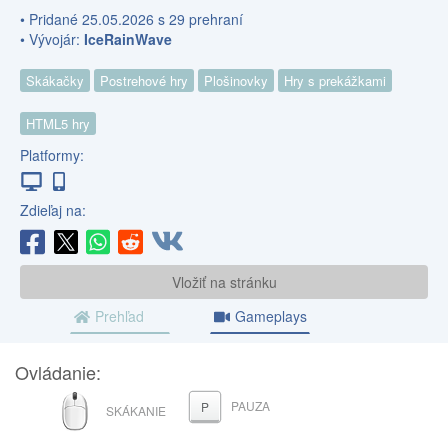
• Pridané 25.05.2026 s 29 prehraní
• Vývojár:
IceRainWave
Skákačky
Postrehové hry
Plošinovky
Hry s prekážkami
HTML5 hry
Platformy:
Zdieľaj na:
Vložiť na stránku
Prehľad
Gameplays
Ovládanie:
MYŠ
PAUZA
P
SKÁKANIE