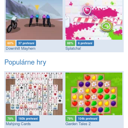
60%
37 prehraní
88%
6 prehraní
Downhill Mayhem
Splatcha!
Populárne hry
78%
160k prehraní
79%
104k prehraní
Mahjong Cards
Garden Tales 2