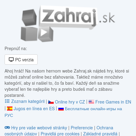
Prepnúť na:
PC verzia
Ahoj hráč! Na našom hernom webe Zahraj.sk nájdeš hry, ktoré si
môžeš zahrať online bez sťahovania. Taktiež máme množstvo
kategórií, aby si našiel to, čo ťa baví. Každý deň sa snažime
vyberať len tie najlepšie hry a preto budeš mať o zábavu
postarané.
Zoznam kategórii
|
|
Online hry v CZ
Free Games in EN
|
|
Jugos en línea en ES
Бесплатные онлайн-игры на
РУС
Hry pre vaše webové stránky
|
Preferencie
|
Ochrana
osobných údajov
|
Pravidlá pre cookies
|
Základné pravidlá
|