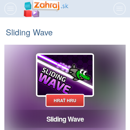
Prepnúť
Prepn
navigáciu
navig
Sliding Wave