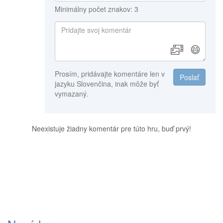
Minimálny počet znakov: 3
😄
Prosím, pridávajte komentáre len v
Poslať
jazyku Slovenčina, inak môže byť
vymazaný.
Neexistuje žiadny komentár pre túto hru, buď prvý!