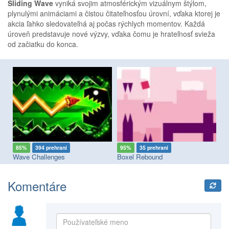
Sliding Wave
vyniká svojim atmosférickým vizuálnym štýlom,
plynulými animáciami a čistou čitateľnosťou úrovní, vďaka ktorej je
akcia ľahko sledovateľná aj počas rýchlych momentov. Každá
úroveň predstavuje nové výzvy, vďaka čomu je hrateľnosť svieža
od začiatku do konca.
85%
394 prehraní
95%
35 prehraní
9
Wave Challenges
Boxel Rebound
Ge
Komentáre