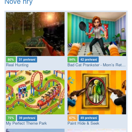
Nové hry
80%
31 prehraní
94%
42 prehraní
Real Hunting
Bad Cat Prankster - Mom’s Return
75%
39 prehraní
67%
49 prehraní
My Perfect Theme Park
Paint Hide & Seek