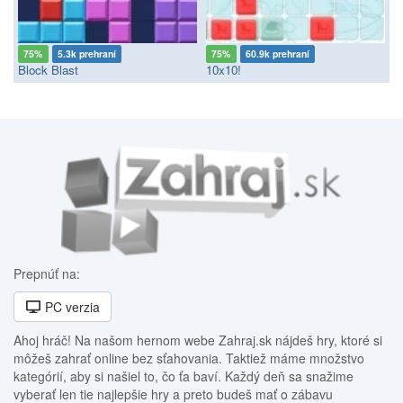
75%
5.3k prehraní
75%
60.9k prehraní
Block Blast
10x10!
Prepnúť na:
PC verzia
Ahoj hráč! Na našom hernom webe Zahraj.sk nájdeš hry, ktoré si
môžeš zahrať online bez sťahovania. Taktiež máme množstvo
kategórií, aby si našiel to, čo ťa baví. Každý deň sa snažime
vyberať len tie najlepšie hry a preto budeš mať o zábavu