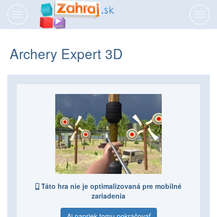
Prepnúť
Prepn
navigáciu
navig
Archery Expert 3D
Táto hra nie je optimalizovaná pre mobilné
zariadenia
Aj napriek tomu pokračovať