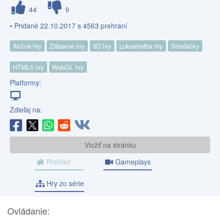
44
9
• Pridané 22.10.2017 s 4563 prehraní
Akčné hry
Zábavné hry
3D hry
Lukostreľba hry
Strieľačky
HTML5 hry
WebGL hry
Platformy:
Zdieľaj na:
Vložiť na stránku
Prehľad
Gameplays
Hry zo série
Ovládanie: