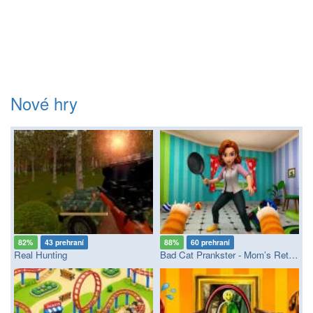
Nové hry
82%
43 prehraní
88%
60 prehraní
Real Hunting
Bad Cat Prankster - Mom’s Return