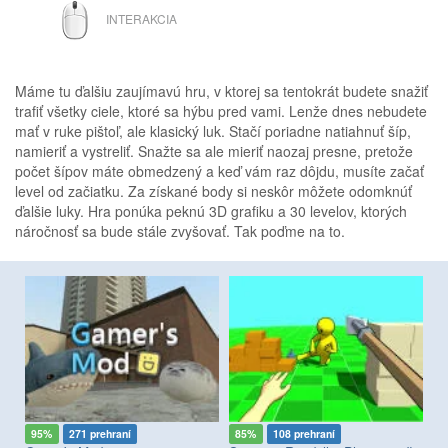
MYŠ
INTERAKCIA
Máme tu ďalšiu zaujímavú hru, v ktorej sa tentokrát budete snažiť
trafiť všetky ciele, ktoré sa hýbu pred vami. Lenže dnes nebudete
mať v ruke pištoľ, ale klasický luk. Stačí poriadne natiahnuť šíp,
namieriť a vystreliť. Snažte sa ale mieriť naozaj presne, pretože
počet šípov máte obmedzený a keď vám raz dôjdu, musíte začať
level od začiatku. Za získané body si neskôr môžete odomknúť
ďalšie luky. Hra ponúka peknú 3D grafiku a 30 levelov, ktorých
náročnosť sa bude stále zvyšovať. Tak poďme na to.
95%
271 prehraní
85%
108 prehraní
9