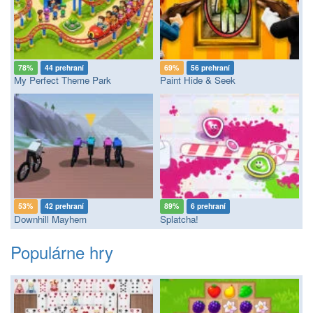
78%
44 prehraní
69%
56 prehraní
My Perfect Theme Park
Paint Hide & Seek
53%
42 prehraní
89%
6 prehraní
Downhill Mayhem
Splatcha!
Populárne hry