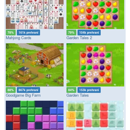
78%
161k prehraní
79%
104k prehraní
Mahjong Cards
Garden Tales 2
88%
867k prehraní
84%
153k prehraní
Goodgame Big Farm
Garden Tales