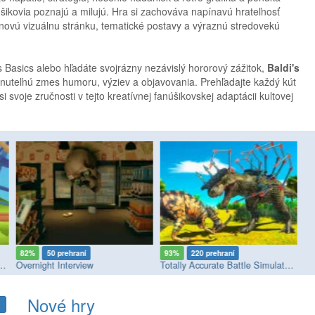
úšikovia poznajú a milujú. Hra si zachováva napínavú hrateľnosť
 novú vizuálnu stránku, tematické postavy a výraznú stredovekú
s Basics alebo hľadáte svojrázny nezávislý hororový zážitok,
Baldi's
uteľnú zmes humoru, výziev a objavovania. Prehľadajte každý kút
i svoje zručnosti v tejto kreatívnej fanúšikovskej adaptácii kultovej
82%
50 prehraní
93%
220 prehraní
8
sement Park with Pomni
Overnight Interview
Totally Accurate Battle Simulator 2
Si
Nové hry