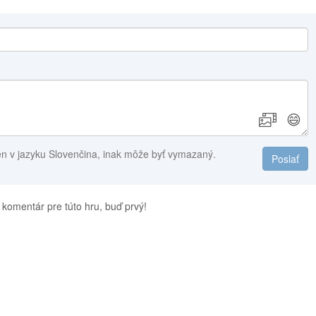
😄
en v jazyku Slovenčina, inak môže byť vymazaný.
Poslať
 komentár pre túto hru, buď prvý!