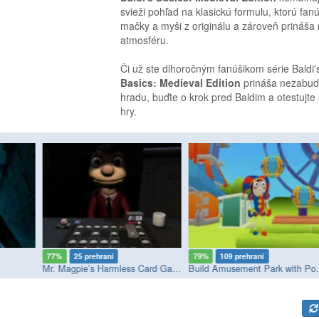
svieži pohľad na klasickú formulu, ktorú fan
mačky a myši z originálu a zároveň prináša
atmosféru.
Či už ste dlhoročným fanúšikom série Baldi'
Basics: Medieval Edition
prináša nezabudn
hradu, buďte o krok pred Baldim a otestujte s
hry.
77%
25 prehraní
79%
109 prehraní
Mr. Magpie’s Harmless Card Game
Build Amu