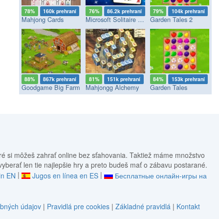
78%
160k prehraní
76%
86.2k prehraní
79%
104k prehraní
Mahjong Cards
Microsoft Solitaire Collection
Garden Tales 2
88%
867k prehraní
81%
151k prehraní
84%
153k prehraní
Goodgame Big Farm
Mahjongg Alchemy
Garden Tales
ré si môžeš zahrať online bez sťahovania. Taktiež máme množstvo
 vyberať len tie najlepšie hry a preto budeš mať o zábavu postarané.
|
|
in EN
Jugos en línea en ES
Бесплатные онлайн-игры на
bných údajov
|
Pravidlá pre cookies
|
Základné pravidlá
|
Kontakt