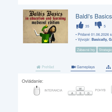
Baldi's Basic
35
5
• Pridané 01.06.2026 s
• Vývojár:
Basically, 
Zábavné hry
Strategi
Prehľad
Gameplays
Ovládanie:
MYŠ
W
POHYB
INTERAKCIA
A
S
D