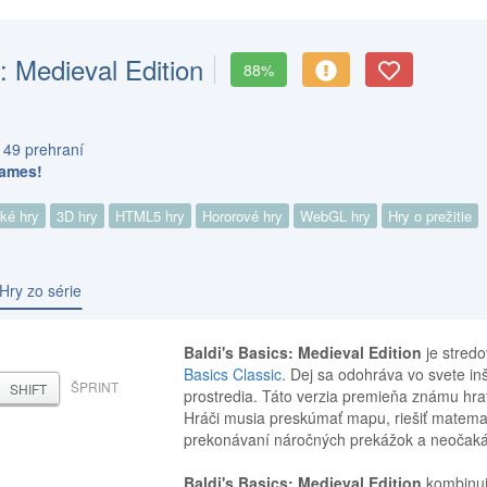
s: Medieval Edition
88%
 49 prehraní
Games!
cké hry
3D hry
HTML5 hry
Hororové hry
WebGL hry
Hry o prežitie
Hry zo série
Baldi's Basics: Medieval Edition
je stredo
Basics Classic
. Dej sa odohráva vo svete i
ŠPRINT
SHIFT
prostredia. Táto verzia premieňa známu hra
Hráči musia preskúmať mapu, riešiť matemat
prekonávaní náročných prekážok a neočakáv
Baldi's Basics: Medieval Edition
kombinuje