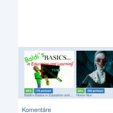
89%
179 prehraní
88%
290 prehraní
Baldi’s Basics Classic Remastered
Baldi’s Basics in Education and Learning
Horror Nun
Komentáre