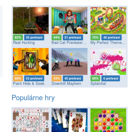
82%
35 prehraní
94%
51 prehraní
75%
40 prehraní
Real Hunting
Bad Cat Prankster - Mom’s Return
My Perfect Theme Park
68%
53 prehraní
53%
40 prehraní
89%
6 prehraní
Paint Hide & Seek
Downhill Mayhem
Splatcha!
Populárne hry