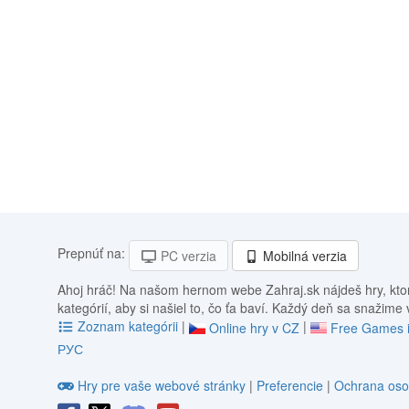
Prepnúť na:
PC verzia
Mobilná verzia
Ahoj hráč! Na našom hernom webe Zahraj.sk nájdeš hry, kto
kategórií, aby si našiel to, čo ťa baví. Každý deň sa snažime
Zoznam kategórii
|
|
Online hry v CZ
Free Games 
РУС
Hry pre vaše webové stránky
|
Preferencie
|
Ochrana oso