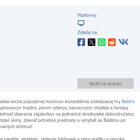
Platformy:
Zdieľaj na:
Vložiť na stránku
veká verzia populárnej hororovo-komediálnej vzdelávacej hry
Baldi's
nšpirovanom hradmi, plnom rytierov, kamenných chodieb a fantasy
teľnosť zbierania zápisníkov na jedinečné stredoveké dobrodružstvo.
ické úlohy, zbierať potrebné predmety a vyhýbať sa Baldimu pri
aných stretnutí.
 napätie, stratégiu, riešenie hádaniek a retro grafiku a ponúka