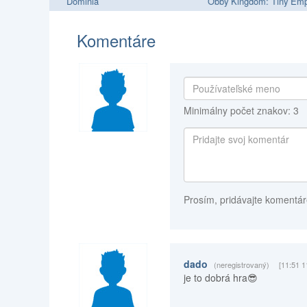
Dominia
Obby Kingdom: Tiny Emp
Komentáre
Minimálny počet znakov: 3
Prosím, pridávajte komentár
dado
(neregistrovaný)
[11:51 1
je to dobrá hra😎