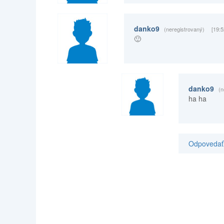
danko9
(neregistrovaný)
[19:5
🙂
danko9
(n
ha ha
Odpovedať 