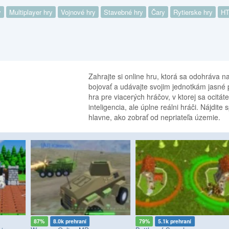
y
Multiplayer hry
Vojnové hry
Stavebné hry
Čary
Rytierske hry
HT
Zahrajte si online hru, ktorá sa odohráva n
bojovať a udávajte svojim jednotkám jasné 
hra pre viacerých hráčov, v ktorej sa ocitát
inteligencia, ale úplne reálni hráči. Nájdit
hlavne, ako zobrať od nepriateľa územie.
87%
8.0k prehraní
79%
5.1k prehraní