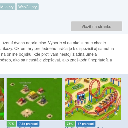
ML5 hry
WebGL hry
Vložiť na stránku
a území dvoch nepriateľov. Vyberte si na akej strane chcete
príkazy. Okrem hry pre jedného hráča je k dispozícii aj samotná
e na online bojisku, kde proti vám nestojí žiadna umelá
e spôsob, ako sa neustále zlepšovať, ako zneškodniť nepriateľa a
77%
7.3k prehraní
75%
37 prehraní
8