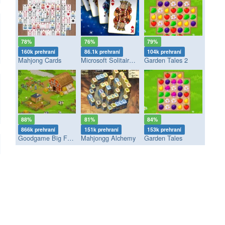
78%
76%
79%
160k prehraní
86.1k prehraní
104k prehraní
Mahjong Cards
Microsoft Solitaire Collection
Garden Tales 2
88%
81%
84%
866k prehraní
151k prehraní
153k prehraní
Goodgame Big Farm
Mahjongg Alchemy
Garden Tales