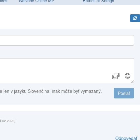
ires
Warzone Online MP
Battles of Sorogh
😄
e len v jazyku Slovenčina, inak môže byť vymazaný.
Poslať
1.02.2023]
Odpovedať