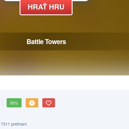
95%
s 7311 prehraní