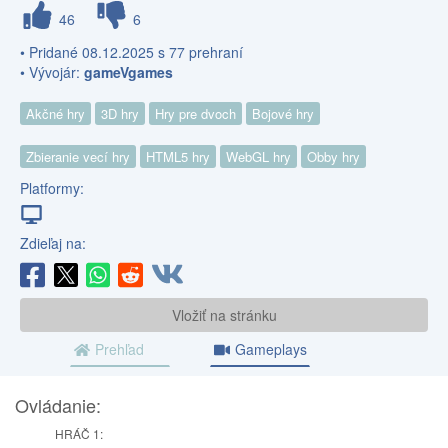
46
6
• Pridané 08.12.2025 s 77 prehraní
• Vývojár:
gameVgames
Akčné hry
3D hry
Hry pre dvoch
Bojové hry
Zbieranie vecí hry
HTML5 hry
WebGL hry
Obby hry
Platformy:
Zdieľaj na:
Vložiť na stránku
Prehľad
Gameplays
Ovládanie:
HRÁČ 1: