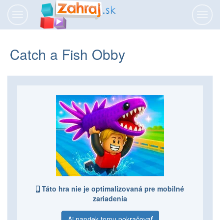
Prepnúť
Prepn
navigáciu
navig
Catch a Fish Obby
Táto hra nie je optimalizovaná pre mobilné
zariadenia
Aj napriek tomu pokračovať