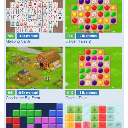
78%
160k prehraní
79%
104k prehraní
Mahjong Cards
Garden Tales 2
88%
867k prehraní
84%
153k prehraní
Goodgame Big Farm
Garden Tales