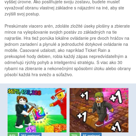
vyššej úrovne. Ako posilňujete svoju zostavu, budete musieť
vyvažovať obranu vlastnej základne s nájazdmi na iné, aby ste
zvýšili svoj postup.
Preskúmate viacero arén, zdoláte zložité úseky plošiny a zbierate
mince na vylepšovanie svojich postáv zo základných na tie
najraršie. Hra tiež ponúka lokálne ovládanie pre dvoch hráčov na
jednom zariadení a plynulé a jednoduché dotykové ovládanie na
mobile. Časované udalosti, ako napríklad Ticket Rain a
prekvapivé hody debien, robia každý zápas nepredvídateľným a
odmeňujú rýchly pohyb a inteligentnú stratégiu. S viac ako 30
rybami na zbieranie a nekonečnými spôsobmi útoku alebo obrany
pôsobí každá hra sviežo a súťaživo.
84%
293 prehraní
75%
85 prehraní
8