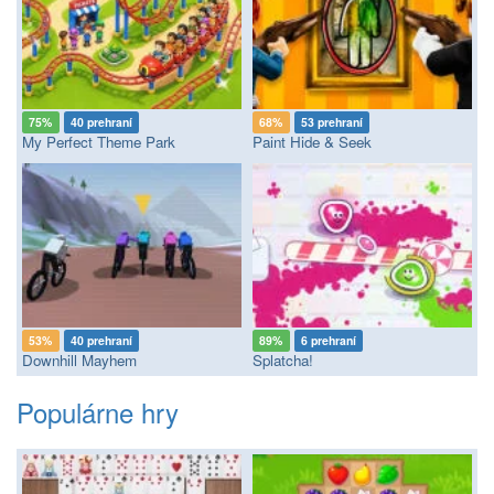
75%
40 prehraní
68%
53 prehraní
My Perfect Theme Park
Paint Hide & Seek
53%
40 prehraní
89%
6 prehraní
Downhill Mayhem
Splatcha!
Populárne hry