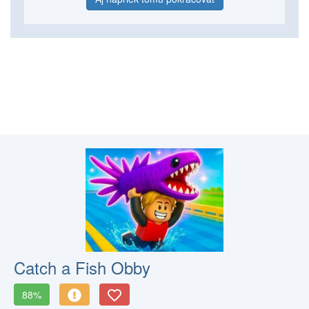
Catch a Fish Obby
88%