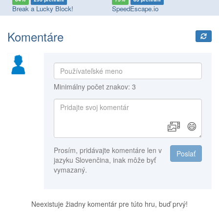
Break a Lucky Block!
SpeedEscape.io
Ob
Komentáre
Minimálny počet znakov: 3
😄
Prosím, pridávajte komentáre len v
Poslať
jazyku Slovenčina, inak môže byť
vymazaný.
Neexistuje žiadny komentár pre túto hru, buď prvý!