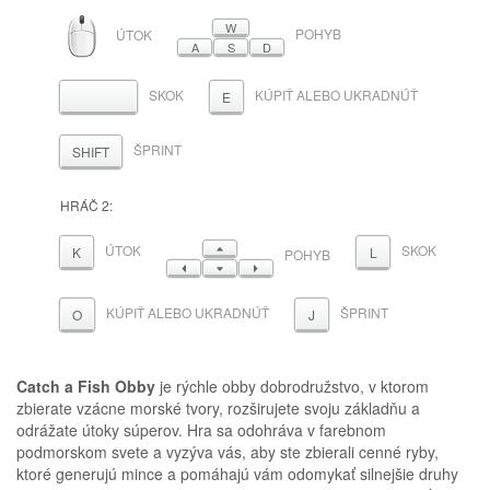
MYŠ
W
POHYB
ÚTOK
A
S
D
SKOK
KÚPIŤ ALEBO UKRADNÚŤ
MEDZERNÍK
E
ŠPRINT
SHIFT
HRÁČ 2:
HORE
ÚTOK
SKOK
K
L
POHYB
VĽAVO
DOLE
VPRAVO
KÚPIŤ ALEBO UKRADNÚŤ
ŠPRINT
O
J
Catch a Fish Obby
je rýchle obby dobrodružstvo, v ktorom
zbierate vzácne morské tvory, rozširujete svoju základňu a
odrážate útoky súperov. Hra sa odohráva v farebnom
podmorskom svete a vyzýva vás, aby ste zbierali cenné ryby,
ktoré generujú mince a pomáhajú vám odomykať silnejšie druhy