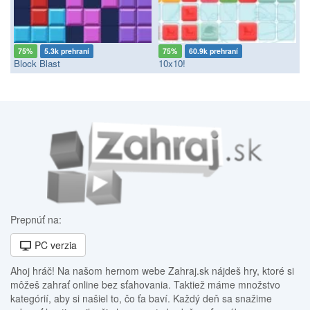
75%
5.3k prehraní
75%
60.9k prehraní
Block Blast
10x10!
Prepnúť na:
PC verzia
Ahoj hráč! Na našom hernom webe Zahraj.sk nájdeš hry, ktoré si
môžeš zahrať online bez sťahovania. Taktiež máme množstvo
kategórií, aby si našiel to, čo ťa baví. Každý deň sa snažime