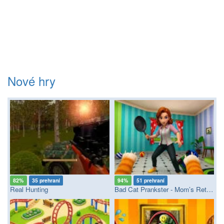
Nové hry
82%
35 prehraní
94%
51 prehraní
Real Hunting
Bad Cat Prankster - Mom’s Return