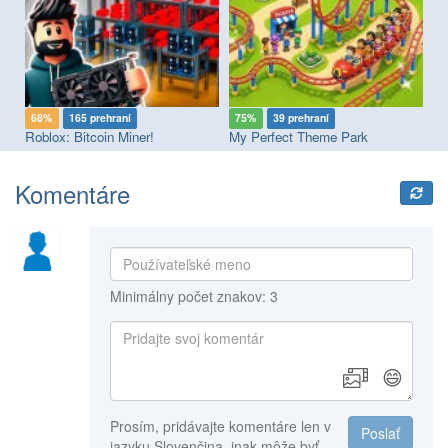
68%
165 prehraní
75%
39 prehraní
7
sement Park with Pomni
Roblox: Bitcoin Miner!
My Perfect Theme Park
Ra
Komentáre
Minimálny počet znakov: 3
😄
Prosím, pridávajte komentáre len v
Poslať
jazyku Slovenčina, inak môže byť