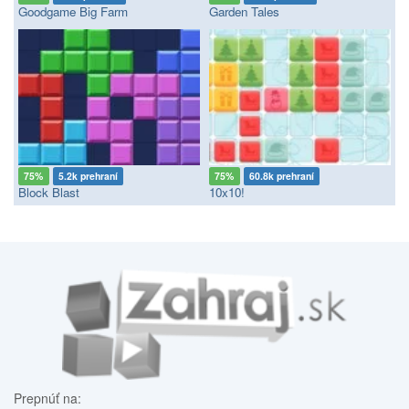
Goodgame Big Farm
Garden Tales
75%
5.2k prehraní
75%
60.8k prehraní
Block Blast
10x10!
Prepnúť na: