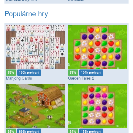
Populárne hry
78%
160k prehraní
79%
104k prehraní
Mahjong Cards
Garden Tales 2
88%
866k prehraní
84%
153k prehraní