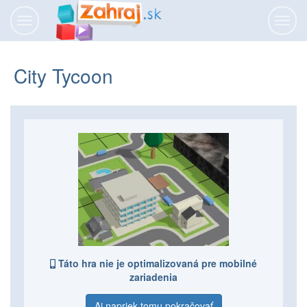
Prepnúť
Prepn
navigáciu
navig
City Tycoon
Táto hra nie je optimalizovaná pre mobilné
zariadenia
Aj napriek tomu pokračovať