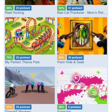
89%
23 prehraní
92%
31 prehraní
Real Hunting
Bad Cat Prankster - Mom’s Return
75%
35 prehraní
69%
45 prehraní
My Perfect Theme Park
Paint Hide & Seek
57%
34 prehraní
88%
6 prehraní
Downhill Mayhem
Splatcha!