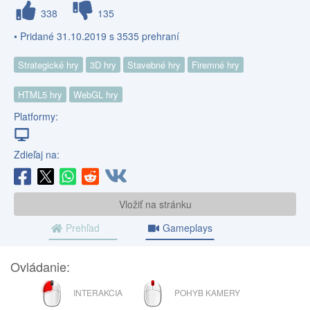
338
135
• Pridané 31.10.2019 s 3535 prehraní
Strategické hry
3D hry
Stavebné hry
Firemné hry
HTML5 hry
WebGL hry
Platformy:
Zdieľaj na:
Vložiť na stránku
Prehľad
Gameplays
Ovládanie:
ĽAVÉ
ROLOVACIE
INTERAKCIA
POHYB KAMERY
TLAČIDLO
KOLIESKO
MYŠI