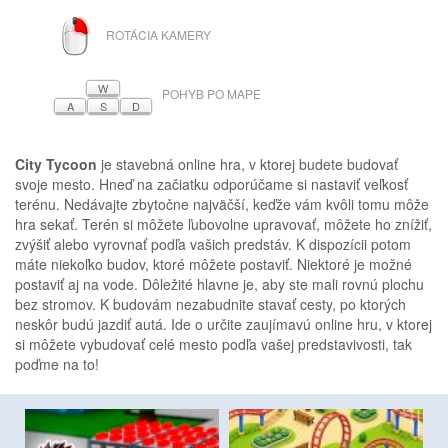
PRAVÉ
ROTÁCIA KAMERY
TLAČIDLO
MYŠI
W
POHYB PO MAPE
A
S
D
City Tycoon
je stavebná online hra, v ktorej budete budovať
svoje mesto. Hneď na začiatku odporúčame si nastaviť veľkosť
terénu. Nedávajte zbytočne najväčší, keďže vám kvôli tomu môže
hra sekať. Terén si môžete ľubovolne upravovať, môžete ho znížiť,
zvýšiť alebo vyrovnať podľa vašich predstáv. K dispozícii potom
máte niekoľko budov, ktoré môžete postaviť. Niektoré je možné
postaviť aj na vode. Dôležité hlavne je, aby ste mali rovnú plochu
bez stromov. K budovám nezabudnite stavať cesty, po ktorých
neskôr budú jazdiť autá. Ide o určite zaujímavú online hru, v ktorej
si môžete vybudovať celé mesto podľa vašej predstavivosti, tak
poďme na to!