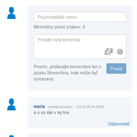
Minimálny počet znakov: 3
😄
Prosím, pridávajte komentáre len v
Poslať
jazyku Slovenčina, inak môže byť
vymazaný.
maria
(neregistrovaný)
[16:22 06.04.2026]
a o co ide v tej hre
Odpovedať