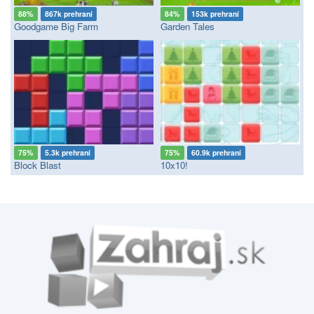
88%
867k prehraní
84%
153k prehraní
Goodgame Big Farm
Garden Tales
75%
5.3k prehraní
75%
60.9k prehraní
Block Blast
10x10!