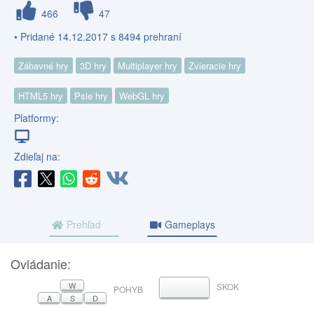
466
47
• Pridané 14.12.2017 s 8494 prehraní
Zábavné hry
3D hry
Multiplayer hry
Zvieracie hry
HTML5 hry
Psie hry
WebGL hry
Platformy:
Zdieľaj na:
Prehľad
Gameplays
Ovládanie:
W
SKOK
MEDZERNÍK
POHYB
A
S
D