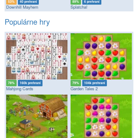
53%
40 prehraní
89%
6 prehraní
Downhill Mayhem
Splatcha!
Populárne hry
78%
160k prehraní
79%
104k prehraní
Mahjong Cards
Garden Tales 2