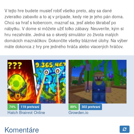
V tejto hre budete musieť robiť všetko preto, aby sa dané
zvieratko zabavilo a to aj v prípade, kedy nie je jeho pán doma.
Chcú sa hrať s kobercom, maznať sa, jesť alebo škrabať po
nábytku. V dome si môžete užiť toľko zábavy. Neuveríte, kým si
hru nezahráte. Jedná sa o skvelý simulátor zo života malých
domácich maznáčikov. Dokončite všetky bláznivé úlohy. Na výber
máte dokonca z hry pre jedného hráča alebo viacerých hráčov.
74%
119 prehraní
89%
302 prehraní
8
Hatch Brainrot Online
Growden.io
Komentáre