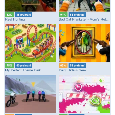
82%
35 prehraní
94%
51 prehraní
Real Hunting
Bad Cat Prankster - Mom’s Return
75%
40 prehraní
68%
53 prehraní
My Perfect Theme Park
Paint Hide & Seek