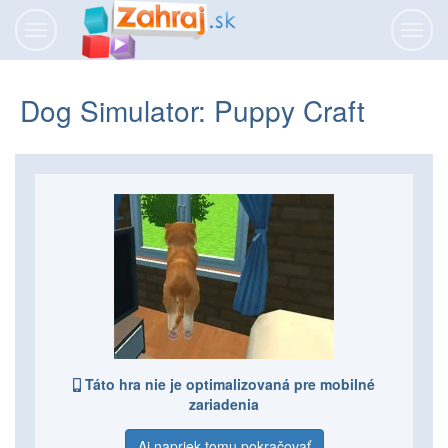
Prepnúť
Prepn
navigáciu
navig
Dog Simulator: Puppy Craft
Táto hra nie je optimalizovaná pre mobilné
zariadenia
Aj napriek tomu pokračovať