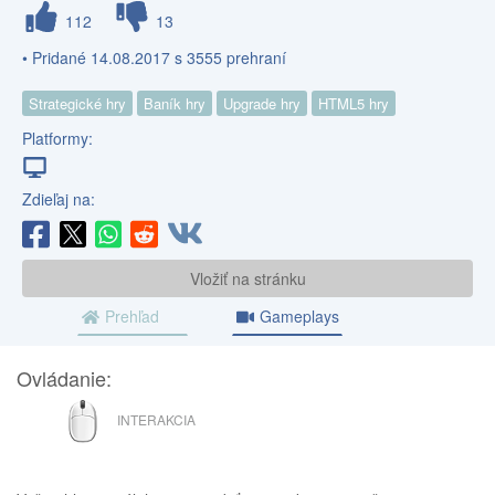
112
13
• Pridané 14.08.2017 s 3555 prehraní
Strategické hry
Baník hry
Upgrade hry
HTML5 hry
Platformy:
Zdieľaj na:
Vložiť na stránku
Prehľad
Gameplays
Ovládanie:
MYŠ
INTERAKCIA