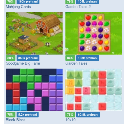
78%
160k prehraní
79%
104k prehraní
Mahjong Cards
Garden Tales 2
88%
866k prehraní
84%
153k prehraní
Goodgame Big Farm
Garden Tales
75%
5.2k prehraní
75%
60.8k prehraní
Block Blast
10x10!