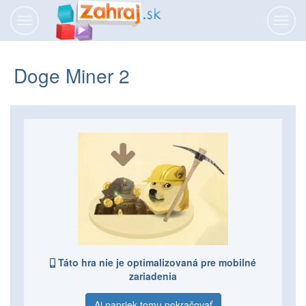
Prepnúť
Prepn
navigáciu
navig
Doge Miner 2
Táto hra nie je optimalizovaná pre mobilné
zariadenia
Aj napriek tomu pokračovať