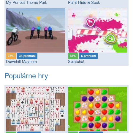
My Perfect Theme Park
Paint Hide & Seek
57%
34 prehraní
88%
6 prehraní
Downhill Mayhem
Splatcha!
Populárne hry