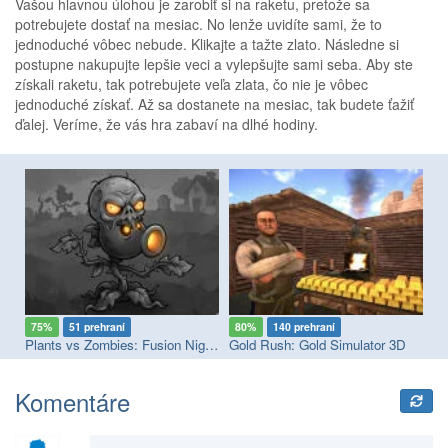
Vašou hlavnou úlohou je zarobiť si na raketu, pretože sa
potrebujete dostať na mesiac. No lenže uvidíte sami, že to
jednoduché vôbec nebude. Klikajte a tažte zlato. Následne si
postupne nakupujte lepšie veci a vylepšujte sami seba. Aby ste
získali raketu, tak potrebujete veľa zlata, čo nie je vôbec
jednoduché získať. Až sa dostanete na mesiac, tak budete ťažiť
ďalej. Veríme, že vás hra zabaví na dlhé hodiny.
75%
51 prehraní
80%
140 prehraní
8
Plants vs Zombies: Fusion Nightmare
Gold Rush: Gold Simulator 3D
Ob
Komentáre