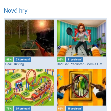
Nové hry
89%
23 prehraní
92%
31 prehraní
Real Hunting
Bad Cat Prankster - Mom’s Return
75%
35 prehraní
69%
45 prehraní