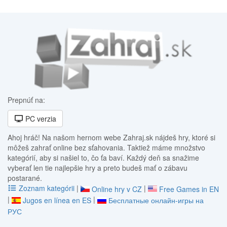
Prepnúť na:
PC verzia
Ahoj hráč! Na našom hernom webe Zahraj.sk nájdeš hry, ktoré si
môžeš zahrať online bez sťahovania. Taktiež máme množstvo
kategórií, aby si našiel to, čo ťa baví. Každý deň sa snažime
vyberať len tie najlepšie hry a preto budeš mať o zábavu
postarané.
Zoznam kategórii
|
|
Online hry v CZ
Free Games in EN
|
|
Jugos en línea en ES
Бесплатные онлайн-игры на
РУС