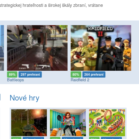
rategickej hrateľnosti a širokej škály zbraní, vrátane
89%
297 prehraní
80%
264 prehraní
8
Battleops
Raidfield 2
Nové hry