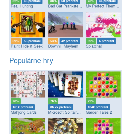
82%
43 prehraní
88%
60 prehraní
78%
44 prehraní
Real Hunting
Bad Cat Prankster - Mom’s Return
My Perfect Theme Park
69%
56 prehraní
53%
42 prehraní
89%
6 prehraní
Paint Hide & Seek
Downhill Mayhem
Splatcha!
Populárne hry
78%
76%
79%
161k prehraní
86.2k prehraní
104k prehraní
Mahjong Cards
Microsoft Solitaire Collection
Garden Tales 2