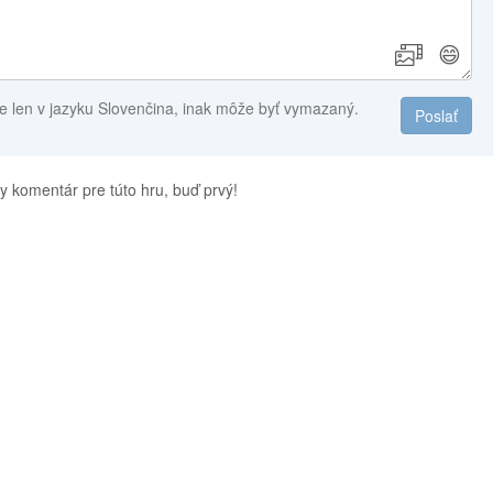
😄
e len v jazyku Slovenčina, inak môže byť vymazaný.
Poslať
y komentár pre túto hru, buď prvý!