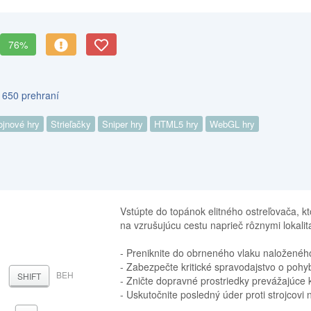
76%
 650 prehraní
ojnové hry
Strieľačky
Sniper hry
HTML5 hry
WebGL hry
Vstúpte do topánok elitného ostreľovača, kt
na vzrušujúcu cestu naprieč rôznymi lokalita
- Preniknite do obrneného vlaku naložen
- Zabezpečte kritické spravodajstvo o pohybe
BEH
SHIFT
- Zničte dopravné prostriedky prevážajúce
- Uskutočnite posledný úder proti strojcovi