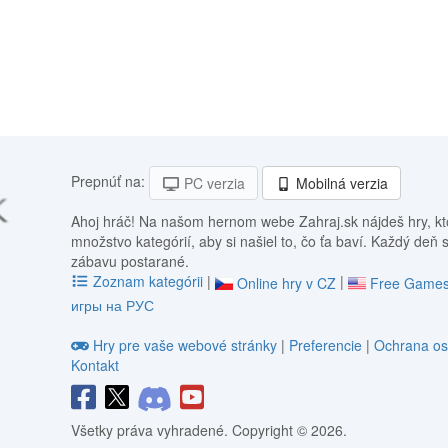
Prepnúť na:
PC verzia
Mobilná verzia
Ahoj hráč! Na našom hernom webe Zahraj.sk nájdeš hry, kt
množstvo kategórií, aby si našiel to, čo ťa baví. Každý deň 
zábavu postarané.
Zoznam kategórii
|
|
Online hry v CZ
Free Games
игры на РУС
Hry pre vaše webové stránky
|
Preferencie
|
Ochrana os
Kontakt
Všetky práva vyhradené. Copyright © 2026.