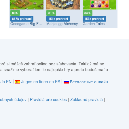
88%
81%
84%
867k prehraní
151k prehraní
153k prehraní
Goodgame Big Farm
Mahjongg Alchemy
Garden Tales
oré si môžeš zahrať online bez sťahovania. Taktiež máme
sa snažime vyberať len tie najlepšie hry a preto budeš mať o
|
|
 in EN
Jugos en línea en ES
Бесплатные онлайн-
obných údajov
|
Pravidlá pre cookies
|
Základné pravidlá
|