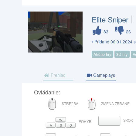
Elite Sniper
83
26
• Pridané 06.01.2024 s
Akčné hry
3D hry
V
Prehľad
Gameplays
Ovládanie:
MYŠ
ROLOVACIE
STREĽBA
ZMENA ZBRANE
KOLIESKO
W
SKOK
MEDZERNÍK
POHYB
A
S
D