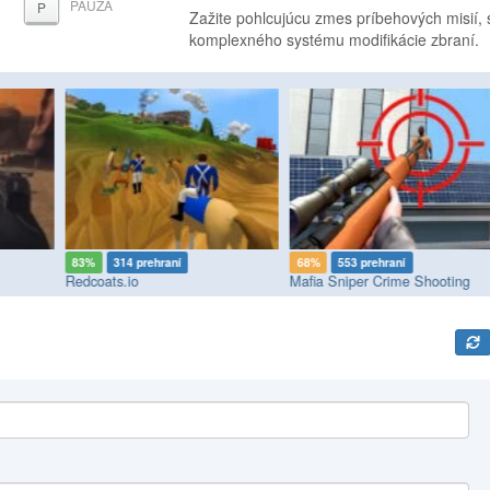
PAUZA
P
Zažite pohlcujúcu zmes príbehových misií, st
komplexného systému modifikácie zbraní.
83%
314 prehraní
68%
553 prehraní
Redcoats.io
Mafia Sniper Crime Shooting