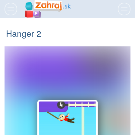
Prepnúť
Prepn
navigáciu
navig
Hanger 2