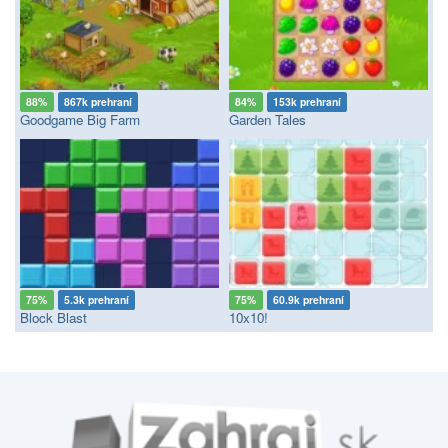
88%
867k prehraní
84%
153k prehraní
Goodgame Big Farm
Garden Tales
75%
5.3k prehraní
75%
60.9k prehraní
Block Blast
10x10!