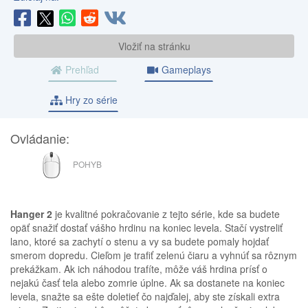
Vložiť na stránku
Prehľad
Gameplays
Hry zo série
Ovládanie:
MYŠ
POHYB
Hanger 2
je kvalitné pokračovanie z tejto série, kde sa budete
opäť snažiť dostať vášho hrdinu na koniec levela. Stačí vystreliť
lano, ktoré sa zachytí o stenu a vy sa budete pomaly hojdať
smerom dopredu. Cieľom je trafiť zelenú čiaru a vyhnúť sa rôznym
prekážkam. Ak ich náhodou trafíte, môže váš hrdina prísť o
nejakú časť tela alebo zomrie úplne. Ak sa dostanete na koniec
levela, snažte sa ešte doletieť čo najďalej, aby ste získali extra