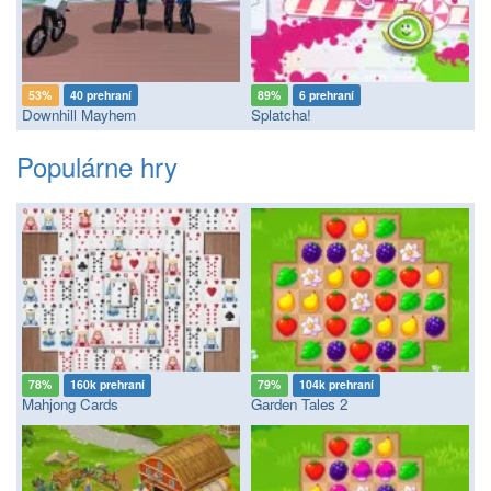
53%
40 prehraní
89%
6 prehraní
Downhill Mayhem
Splatcha!
Populárne hry
78%
160k prehraní
79%
104k prehraní
Mahjong Cards
Garden Tales 2