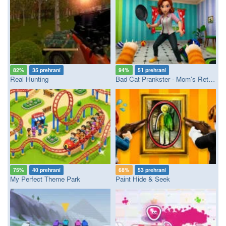
82%
35 prehraní
94%
51 prehraní
Real Hunting
Bad Cat Prankster - Mom’s Return
75%
40 prehraní
68%
53 prehraní
My Perfect Theme Park
Paint Hide & Seek