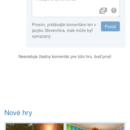
😄
Prosím, pridávajte komentáre len v
Poslať
jazyku Slovenčina, inak môže byť
vymazaný.
Neexistuje žiadny komentár pre túto hru, buď prvý!
Nové hry