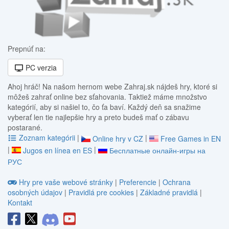
Prepnúť na:
PC verzia
Ahoj hráč! Na našom hernom webe Zahraj.sk nájdeš hry, ktoré si
môžeš zahrať online bez sťahovania. Taktiež máme množstvo
kategórií, aby si našiel to, čo ťa baví. Každý deň sa snažime
vyberať len tie najlepšie hry a preto budeš mať o zábavu
postarané.
Zoznam kategórii
|
|
Online hry v CZ
Free Games in EN
|
|
Jugos en línea en ES
Бесплатные онлайн-игры на
РУС
Hry pre vaše webové stránky
|
Preferencie
|
Ochrana
osobných údajov
|
Pravidlá pre cookies
|
Základné pravidlá
|
Kontakt