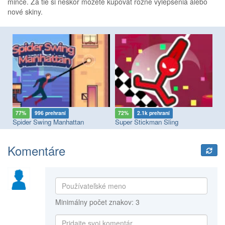
mince. Za tie si neskôr môžete kupovať rôzne vylepšenia alebo
nové skiny.
77%
996 prehraní
72%
2.1k prehraní
6
Spider Swing Manhattan
Super Stickman Sling
Sp
Komentáre
Minimálny počet znakov: 3