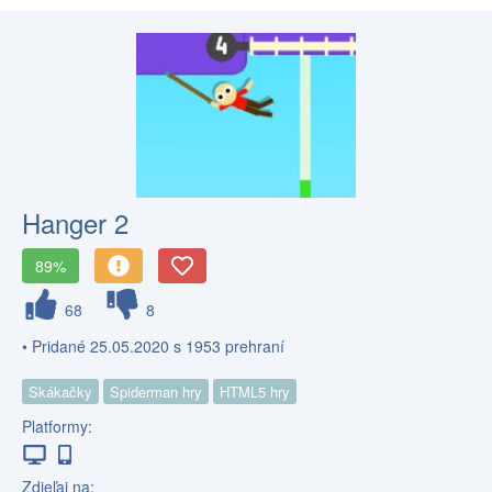
Hanger 2
89%
68
8
• Pridané 25.05.2020 s 1953 prehraní
Skákačky
Spiderman hry
HTML5 hry
Platformy:
Zdieľaj na: