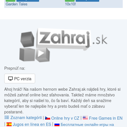
Garden Tales
10x10!
Prepnúť na:
PC verzia
Ahoj hráč! Na našom hernom webe Zahraj.sk nájdeš hry, ktoré si
môžeš zahrať online bez sťahovania. Taktiež máme množstvo
kategórií, aby si našiel to, čo ťa baví. Každý deň sa snažime
vyberať len tie najlepšie hry a preto budeš mať o zábavu
postarané.
Zoznam kategórii
|
|
Online hry v CZ
Free Games in EN
|
|
Jugos en línea en ES
Бесплатные онлайн-игры на