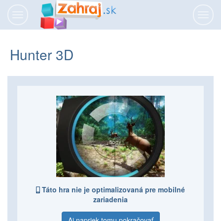
Prepnúť
Prepn
navigáciu
navig
Hunter 3D
Táto hra nie je optimalizovaná pre mobilné
zariadenia
Aj napriek tomu pokračovať