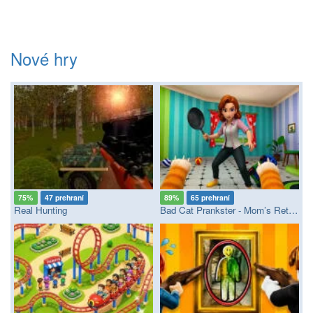
Nové hry
75%
47 prehraní
89%
65 prehraní
Real Hunting
Bad Cat Prankster - Mom’s Return