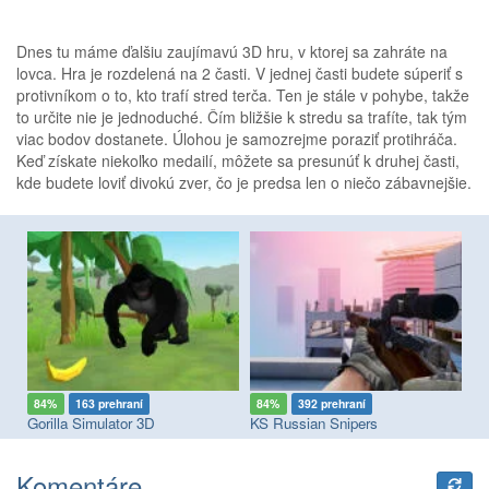
Dnes tu máme ďalšiu zaujímavú 3D hru, v ktorej sa zahráte na
lovca. Hra je rozdelená na 2 časti. V jednej časti budete súperiť s
protivníkom o to, kto trafí stred terča. Ten je stále v pohybe, takže
to určite nie je jednoduché. Čím bližšie k stredu sa trafíte, tak tým
viac bodov dostanete. Úlohou je samozrejme poraziť protihráča.
Keď získate niekoľko medailí, môžete sa presunúť k druhej časti,
kde budete loviť divokú zver, čo je predsa len o niečo zábavnejšie.
84%
163 prehraní
84%
392 prehraní
8
Gorilla Simulator 3D
KS Russian Snipers
No
Komentáre