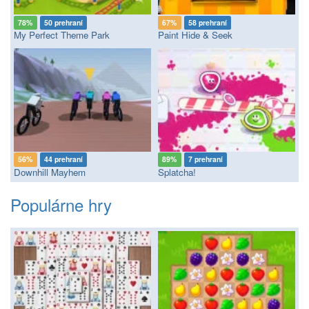
78%
50 prehraní
67%
58 prehraní
My Perfect Theme Park
Paint Hide & Seek
56%
44 prehraní
89%
7 prehraní
Downhill Mayhem
Splatcha!
Populárne hry