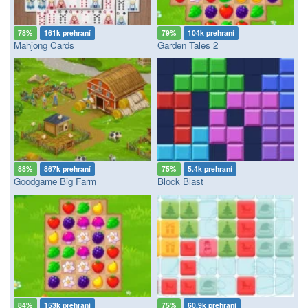
78%
161k prehraní
79%
104k prehraní
Mahjong Cards
Garden Tales 2
88%
867k prehraní
75%
5.4k prehraní
Goodgame Big Farm
Block Blast
84%
153k prehraní
75%
60.9k prehraní