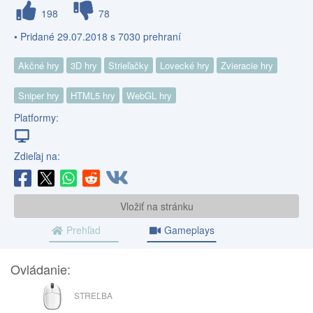
198
78
• Pridané 29.07.2018 s 7030 prehraní
Akčné hry
3D hry
Strieľačky
Lovecké hry
Zvieracie hry
Sniper hry
HTML5 hry
WebGL hry
Platformy:
Zdieľaj na:
Vložiť na stránku
Prehľad
Gameplays
Ovládanie:
MYŠ
STREĽBA