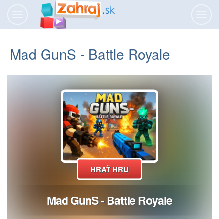
Prepnúť
Prepn
navigáciu
navig
Mad GunS - Battle Royale