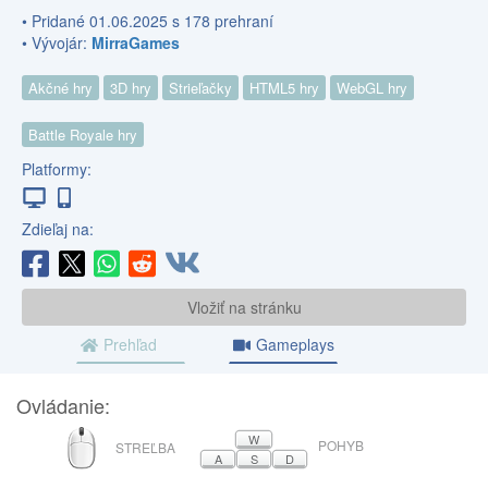
• Pridané 01.06.2025 s 178 prehraní
• Vývojár:
MirraGames
Akčné hry
3D hry
Strieľačky
HTML5 hry
WebGL hry
Battle Royale hry
Platformy:
Zdieľaj na:
Vložiť na stránku
Prehľad
Gameplays
Ovládanie:
MYŠ
W
POHYB
STREĽBA
A
S
D