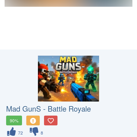
Mad GunS - Battle Royale
90%
72
8