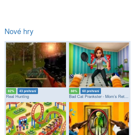
Nové hry
82%
43 prehraní
88%
60 prehraní
Real Hunting
Bad Cat Prankster - Mom’s Return