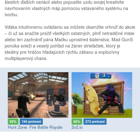
šiestich ďalších variácií alebo popustite uzdu svojej kreativite
navrhovaním vlastných máp pomocou vstavaného systému na
tvorbu.
Vďaka intuitívnemu ovládaniu sa môžete okamžite vrhnúť do akcie
– či už sa snažíte prežiť všetkých ostatných, plniť netradičné misie
alebo len zachrániť pána Mačku uprostred šialenstva. Mad GunS
ponúka svieži a veselý pohľad na žáner strieľačiek, ktorý je
ideálny pre hráčov hľadajúcich rýchlu zábavu a explozívny
multiplayerový chaos.
92%
194 prehraní
85%
273 prehraní
8
Hunt Zone: Fire Battle Royale
2v2.io
re