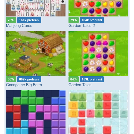
78%
161k prehraní
79%
104k prehraní
Mahjong Cards
Garden Tales 2
88%
867k prehraní
84%
153k prehraní
Goodgame Big Farm
Garden Tales