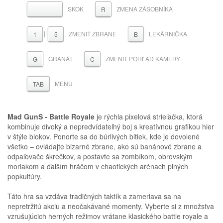
SKOK
ZMENA ZÁSOBNÍKA
MEDZERNÍK
R
||
ZMENIŤ ZBRANE
LEKÁRNIČKA
1
5
B
GRANÁT
ZMENIŤ POHĽAD KAMERY
G
C
MENU
TAB
Mad GunS - Battle Royale
je rýchla pixelová strieľačka, ktorá
kombinuje divoký a nepredvídateľný boj s kreatívnou grafikou hier
v štýle blokov. Ponorte sa do búrlivých bitiek, kde je dovolené
všetko – ovládajte bizarné zbrane, ako sú banánové zbrane a
odpaľovače škrečkov, a postavte sa zombíkom, obrovským
moriakom a ďalším hráčom v chaotických arénach plných
popkultúry.
Táto hra sa vzdáva tradičných taktík a zameriava sa na
nepretržitú akciu a neočakávané momenty. Vyberte si z množstva
vzrušujúcich herných režimov vrátane klasického battle royale a