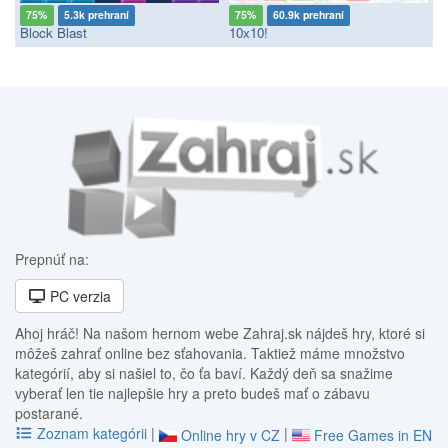
75%
5.3k prehraní
75%
60.9k prehraní
Block Blast
10x10!
Prepnúť na:
PC verzia
Ahoj hráč! Na našom hernom webe Zahraj.sk nájdeš hry, ktoré si
môžeš zahrať online bez sťahovania. Taktiež máme množstvo
kategórií, aby si našiel to, čo ťa baví. Každý deň sa snažime
vyberať len tie najlepšie hry a preto budeš mať o zábavu
postarané.
Zoznam kategórii
|
|
Online hry v CZ
Free Games in EN