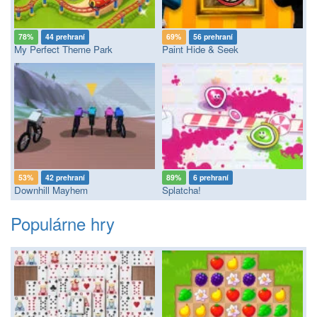
78%
44 prehraní
69%
56 prehraní
My Perfect Theme Park
Paint Hide & Seek
53%
42 prehraní
89%
6 prehraní
Downhill Mayhem
Splatcha!
Populárne hry