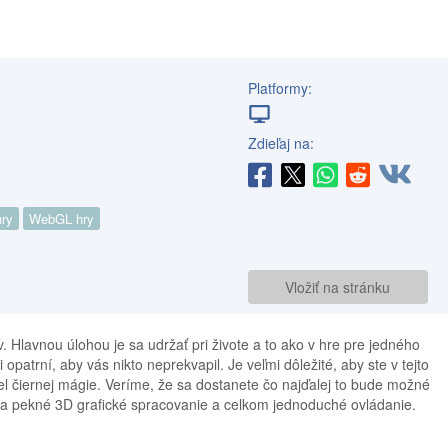
Platformy:
Zdieľaj na:
ry
WebGL hry
Vložiť na stránku
. Hlavnou úlohou je sa udržať pri živote a to ako v hre pre jedného
 opatrní, aby vás nikto neprekvapil. Je veľmi dôležité, aby ste v tejto
iel čiernej mágie. Veríme, že sa dostanete čo najďalej to bude možné
ka pekné 3D grafické spracovanie a celkom jednoduché ovládanie.