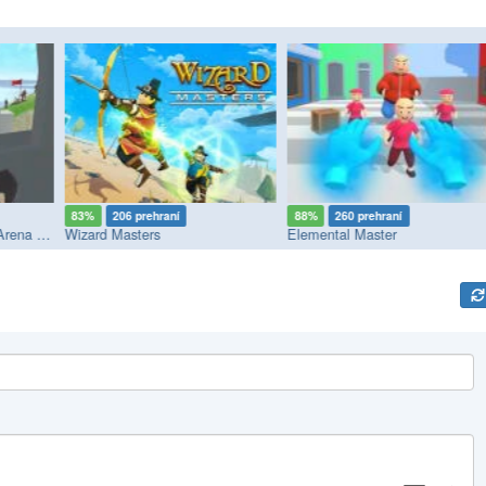
83%
206 prehraní
88%
260 prehraní
War The Knights: Battle Arena Swords 3D
Wizard Masters
Elemental Master