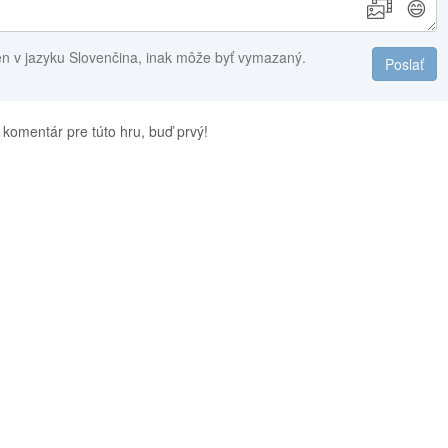
😄
en v jazyku Slovenčina, inak môže byť vymazaný.
Poslať
 komentár pre túto hru, buď prvý!