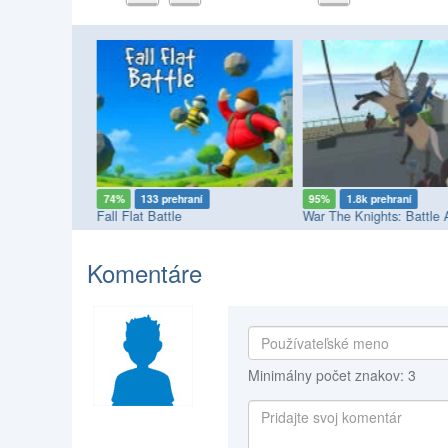
í
74%
133 prehraní
95%
1.8k prehraní
s League
Fall Flat Battle
Komentáre
Minimálny počet znakov: 3