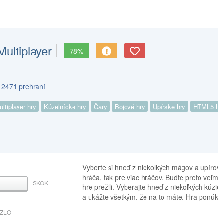
ultiplayer
78%
s 2471 prehraní
ultiplayer hry
Kúzelnícke hry
Čary
Bojové hry
Upírske hry
HTML5 h
Vyberte si hneď z niekoľkých mágov a upírov
hráča, tak pre viac hráčov. Buďte preto veľmi
SKOK
MEDZERNÍK
hre prežili. Vyberajte hneď z niekoľkých kúz
a ukážte všetkým, že na to máte. Hra ponú
ÚZLO