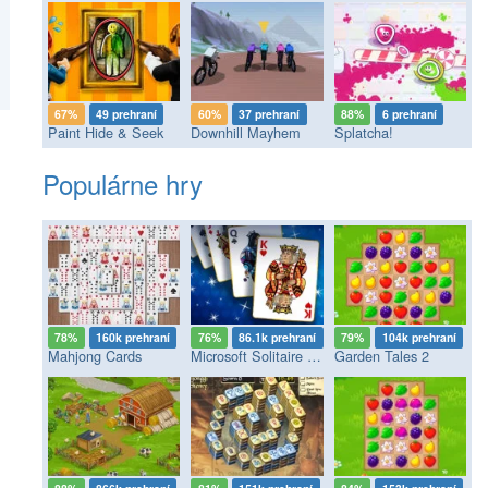
67%
49 prehraní
60%
37 prehraní
88%
6 prehraní
Paint Hide & Seek
Downhill Mayhem
Splatcha!
Populárne hry
78%
160k prehraní
76%
86.1k prehraní
79%
104k prehraní
Mahjong Cards
Microsoft Solitaire Collection
Garden Tales 2