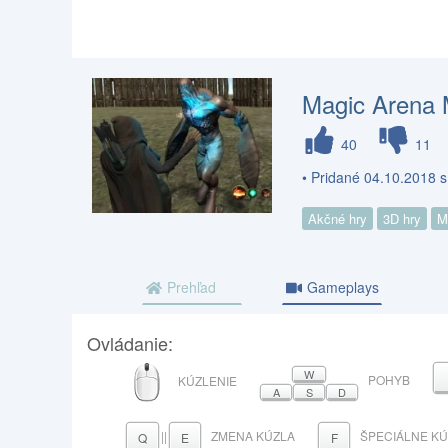
Magic Arena M
40
11
• Pridané 04.10.2018 
Akčné hry
3D hry
M
Prehľad
Gameplays
Ovládanie:
MYŠ
W
POHYB
KÚZLENIE
A
S
D
||
ZMENA KÚZLA
ŠPECIÁLNE K
Q
E
F