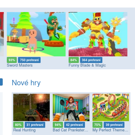
93%
750 prehraní
84%
364 prehraní
8
Sword Masters
Funny Blade & Magic
Nové hry
80%
31 prehraní
94%
42 prehraní
75%
39 prehraní
Real Hunting
Bad Cat Prankster - Mom’s Return
My Perfect Theme Park