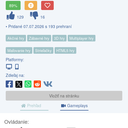
89%
129
16
• Pridané 07.07.2026 s 193 prehraní
Akčné hry
Zábavné hry
3D hry
Multiplayer hry
Maľovanie hry
Strieľačky
HTML5 hry
Platformy:
Zdieľaj na:
Vložiť na stránku
Prehľad
Gameplays
Ovládanie: