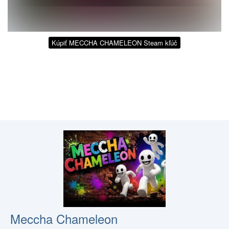
Kúpiť MECCHA CHAMELEON Steam kľúč
Meccha Chameleon