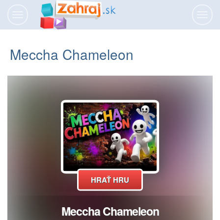
Prepnúť
Prepn
navigáciu
navig
Meccha Chameleon