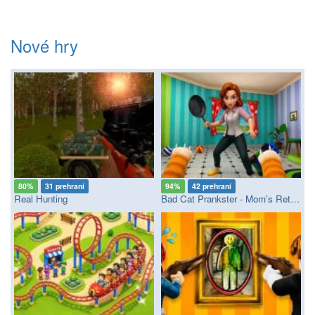
Nové hry
80%
31 prehraní
94%
42 prehraní
Real Hunting
Bad Cat Prankster - Mom’s Return