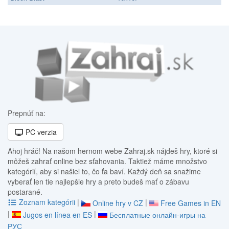
Prepnúť na:
PC verzia
Ahoj hráč! Na našom hernom webe Zahraj.sk nájdeš hry, ktoré si
môžeš zahrať online bez sťahovania. Taktiež máme množstvo
kategórií, aby si našiel to, čo ťa baví. Každý deň sa snažime
vyberať len tie najlepšie hry a preto budeš mať o zábavu
postarané.
Zoznam kategórii
|
|
Online hry v CZ
Free Games in EN
|
|
Jugos en línea en ES
Бесплатные онлайн-игры на
РУС