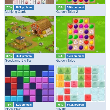
78%
160k prehraní
79%
104k prehraní
Mahjong Cards
Garden Tales 2
88%
866k prehraní
84%
153k prehraní
Goodgame Big Farm
Garden Tales
75%
5.2k prehraní
75%
60.9k prehraní
Block Blast
10x10!