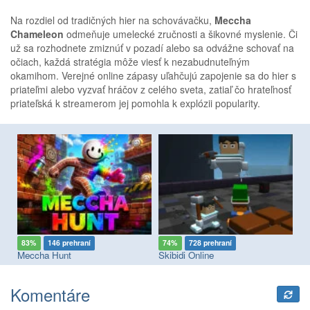
Na rozdiel od tradičných hier na schovávačku,
Meccha
Chameleon
odmeňuje umelecké zručnosti a šikovné myslenie. Či
už sa rozhodnete zmiznúť v pozadí alebo sa odvážne schovať na
očiach, každá stratégia môže viesť k nezabudnuteľným
okamihom. Verejné online zápasy uľahčujú zapojenie sa do hier s
priateľmi alebo vyzvať hráčov z celého sveta, zatiaľ čo hrateľnosť
priateľská k streamerom jej pomohla k explózii popularity.
83%
146 prehraní
74%
728 prehraní
8
Meccha Hunt
Skibidi Online
Pi
Komentáre