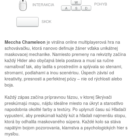
MYŠ
W
POHYB
INTERAKCIA
A
S
D
SKOK
MEDZERNÍK
Meccha Chameleon
je virálna online multiplayerová hra na
schovávačku, ktorá nanovo definuje žáner vďaka unikátnej
maskovacej mechanike. Namiesto premeny na rekvizity začína
každý Hider ako obyčajná biela postava a musí sa ručne
namaľovať tak, aby ladila s prostredím a splývala so stenami,
stromami, podlahami a inou scenériou. Úspech závisí od
kreativity, presnosti a perfektnej pózy – nie od rýchlosti alebo
boja.
Každý zápas začína prípravnou fázou, v ktorej Skrývači
preskúmajú mapu, nájdu ideálne miesto na úkryt a starostlivo
napodobnia okolité farby a textúry. Po uplynutí času sú Hľadači
vypustení, aby preskúmali každý kút a hľadali najmenšiu stopu,
ktorá by odhalila maskovaného súpera. Každé kolo sa stáva
napätým bojom pozorovania, klamstva a psychologických hier s
mysľou.