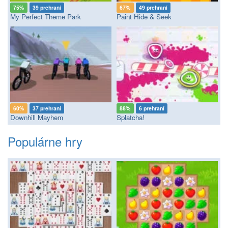
75%
39 prehraní
67%
49 prehraní
My Perfect Theme Park
Paint Hide & Seek
60%
37 prehraní
88%
6 prehraní
Downhill Mayhem
Splatcha!
Populárne hry