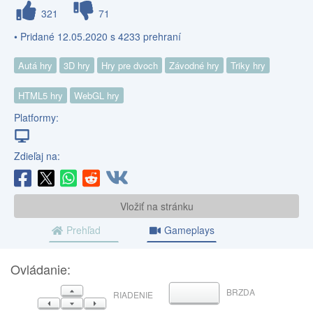
321
71
• Pridané 12.05.2020 s 4233 prehraní
Autá hry
3D hry
Hry pre dvoch
Závodné hry
Triky hry
HTML5 hry
WebGL hry
Platformy:
Zdieľaj na:
Vložiť na stránku
Prehľad
Gameplays
Ovládanie:
HORE
BRZDA
MEDZERNÍK
RIADENIE
VĽAVO
DOLE
VPRAVO