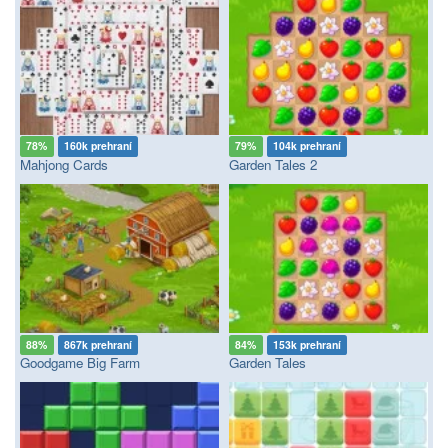
78%
160k prehraní
79%
104k prehraní
Mahjong Cards
Garden Tales 2
88%
867k prehraní
84%
153k prehraní
Goodgame Big Farm
Garden Tales