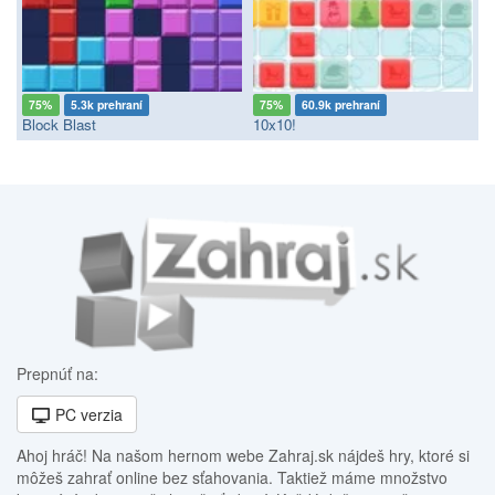
75%
5.3k prehraní
75%
60.9k prehraní
Block Blast
10x10!
Prepnúť na:
PC verzia
Ahoj hráč! Na našom hernom webe Zahraj.sk nájdeš hry, ktoré si
môžeš zahrať online bez sťahovania. Taktiež máme množstvo