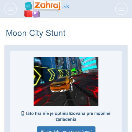
Prepnúť
Prepn
navigáciu
navig
Moon City Stunt
Táto hra nie je optimalizovaná pre mobilné
zariadenia
Aj napriek tomu pokračovať