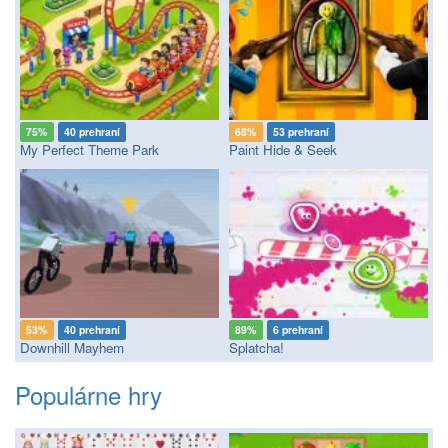
75%
40 prehraní
68%
53 prehraní
My Perfect Theme Park
Paint Hide & Seek
53%
40 prehraní
89%
6 prehraní
Downhill Mayhem
Splatcha!
Populárne hry