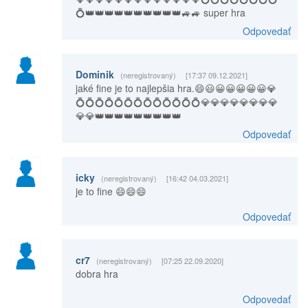
💍👑👑👑👑👑👑👑👑👑👑🚙🚙 super hra
Odpovedať
Dominik
(neregistrovaný)
[17:37 09.12.2021]
jaké fine je to najlepšia hra.😄😃😀😀😀😀😀💎
💍💍💍💍💍💍💍💍💍💍💍💍💍💎💎💎💎💎💎💎💎
💎💎👑👑👑👑👑👑👑👑👑
Odpovedať
icky
(neregistrovaný)
[16:42 04.03.2021]
je to fine 😄😄😄
Odpovedať
cr7
(neregistrovaný)
[07:25 22.09.2020]
dobra hra
Odpovedať