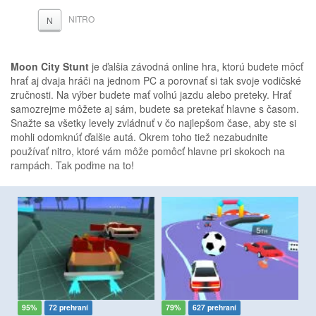
NITRO
N
Moon City Stunt
je ďalšia závodná online hra, ktorú budete môcť
hrať aj dvaja hráči na jednom PC a porovnať si tak svoje vodičské
zručnosti. Na výber budete mať voľnú jazdu alebo preteky. Hrať
samozrejme môžete aj sám, budete sa pretekať hlavne s časom.
Snažte sa všetky levely zvládnuť v čo najlepšom čase, aby ste si
mohli odomknúť ďalšie autá. Okrem toho tiež nezabudnite
používať nitro, ktoré vám môže pomôcť hlavne pri skokoch na
rampách. Tak poďme na to!
95%
72 prehraní
79%
627 prehraní
8