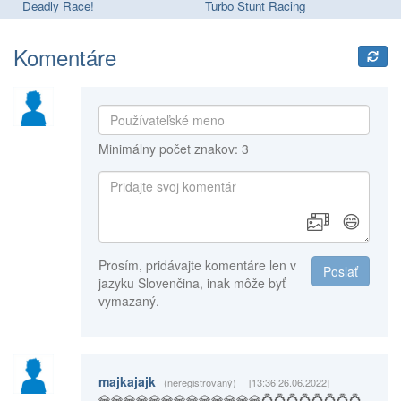
Deadly Race!
Turbo Stunt Racing
Bi
Komentáre
Minimálny počet znakov: 3
😄
Prosím, pridávajte komentáre len v
Poslať
jazyku Slovenčina, inak môže byť
vymazaný.
majkajajk
(neregistrovaný)
[13:36 26.06.2022]
💎💎💎💎💎💎💎💎💎💎💎💎💎💍💍💍💍💍💍💍💍