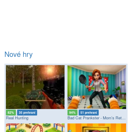
Nové hry
82%
35 prehraní
94%
51 prehraní
Real Hunting
Bad Cat Prankster - Mom’s Return