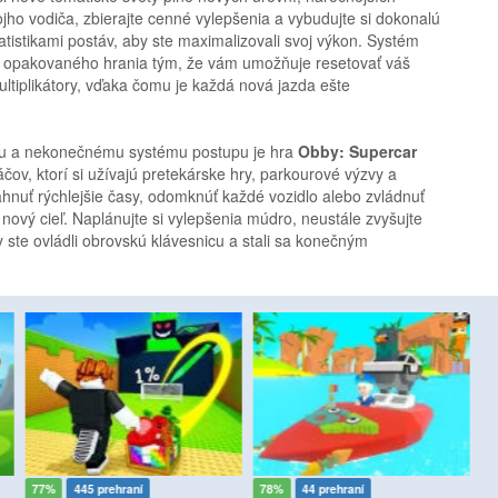
jho vodiča, zbierajte cenné vylepšenia a vybudujte si dokonalú
atistikami postáv, aby ste maximalizovali svoj výkon. Systém
 opakovaného hrania tým, že vám umožňuje resetovať váš
ltiplikátory, vďaka čomu je každá nová jazda ešte
niu a nekonečnému systému postupu je hra
Obby: Supercar
čov, ktorí si užívajú pretekárske hry, parkourové výzvy a
ahnuť rýchlejšie časy, odomknúť každé vozidlo alebo zvládnuť
ový cieľ. Naplánujte si vylepšenia múdro, neustále zvyšujte
y ste ovládli obrovskú klávesnicu a stali sa konečným
77%
445 prehraní
78%
44 prehraní
9