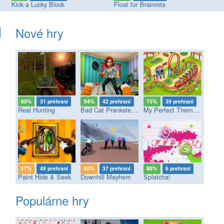
Kick a Lucky Block
Float for Brainrots
Ga
Nové hry
80%
31 prehraní
94%
42 prehraní
75%
39 prehraní
Real Hunting
Bad Cat Prankster - Mom’s Return
My Perfect Theme Park
67%
49 prehraní
60%
37 prehraní
88%
6 prehraní
Paint Hide & Seek
Downhill Mayhem
Splatcha!
Populárne hry