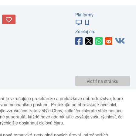
Platformy:
Zdieľaj na:
Vložiť na stránku
ard
je vzrušujúce pretekárske a prekážkové dobrodružstvo, ktoré
vou mechanikou postupu. Pretekajte po obrovskej klávesnici,
e vzrušujúce trate v štýle Obby, zatiaľ čo zbierate stále rastúcu
nné superautá, každé nové odomknutie zvyšuje vašu rýchlosť, čo
chlejšie dosiahnuť cieľovú čiaru.
i nové tematické svety plné nových úrovní, náročnejších