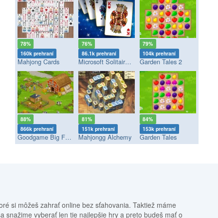
78%
76%
79%
160k prehraní
86.1k prehraní
104k prehraní
Mahjong Cards
Microsoft Solitaire Collection
Garden Tales 2
88%
81%
84%
866k prehraní
151k prehraní
153k prehraní
Goodgame Big Farm
Mahjongg Alchemy
Garden Tales
oré si môžeš zahrať online bez sťahovania. Taktiež máme
sa snažime vyberať len tie najlepšie hry a preto budeš mať o