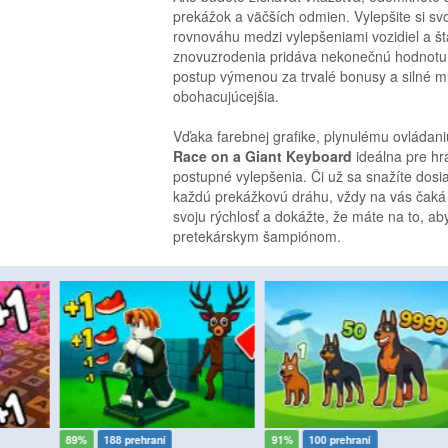
prekážok a väčších odmien. Vylepšite si svo
rovnováhu medzi vylepšeniami vozidiel a št
znovuzrodenia pridáva nekonečnú hodnotu
postup výmenou za trvalé bonusy a silné mu
obohacujúcejšia.
Vďaka farebnej grafike, plynulému ovláda
Race on a Giant Keyboard
ideálna pre hrá
postupné vylepšenia. Či už sa snažíte dosi
každú prekážkovú dráhu, vždy na vás čaká n
svoju rýchlosť a dokážte, že máte na to, ab
pretekárskym šampiónom.
89%
188 prehraní
91%
100 prehraní