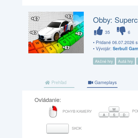
Obby: Superc
35
6
• Pridané 06.07.2026 s
• Vývojár:
Serbull Ga
Akčné hry
Autá hry
Prehľad
Gameplays
Ovládanie:
PRAVÉ
W
PO
POHYB KAMERY
TLAČIDLO
A
S
D
MYŠI
SKOK
MEDZERNÍK