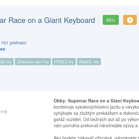
ar Race on a Giant Keyboard
85%
 101 prehraní
mes
3D hry
Zbieranie vecí hry
HTML5 hry
WebGL hry
Obby: Supercar Race on a Giant Keybo
kombinuje vysokorýchlostnú jazdu s návyko
HYB
vyhýbajte sa zložitým prekážkam a dokončujt
garáž vozidiel. Od bežných áut až po výko
vám pomáha prekonať náročnejšie výzvy a rý
Ako budete získavať víťazstvá, odomknete s