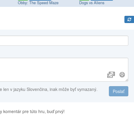
Obby: The Speed Maze
Dogs vs Aliens
😄
e len v jazyku Slovenčina, inak môže byť vymazaný.
Poslať
y komentár pre túto hru, buď prvý!