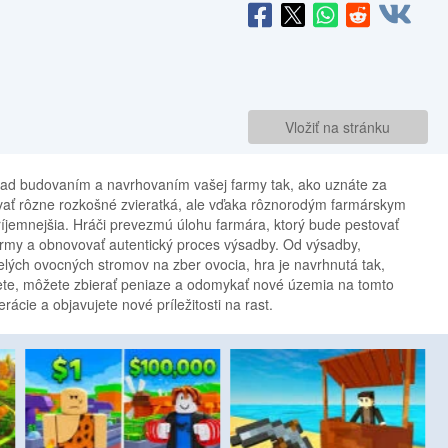
Vložiť na stránku
nad budovaním a navrhovaním vašej farmy tak, ako uznáte za
ať rôzne rozkošné zvieratká, ale vďaka rôznorodým farmárskym
príjemnejšia. Hráči prevezmú úlohu farmára, ktorý bude pestovať
farmy a obnovovať autentický proces výsadby. Od výsadby,
relých ovocných stromov na zber ovocia, hra je navrhnutá tak,
ujete, môžete zbierať peniaze a odomykať nové územia na tomto
rácie a objavujete nové príležitosti na rast.