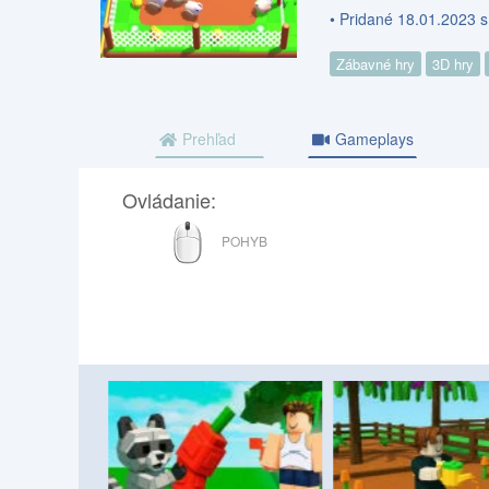
• Pridané 18.01.2023 
Zábavné hry
3D hry
Prehľad
Gameplays
Ovládanie:
MYŠ
POHYB