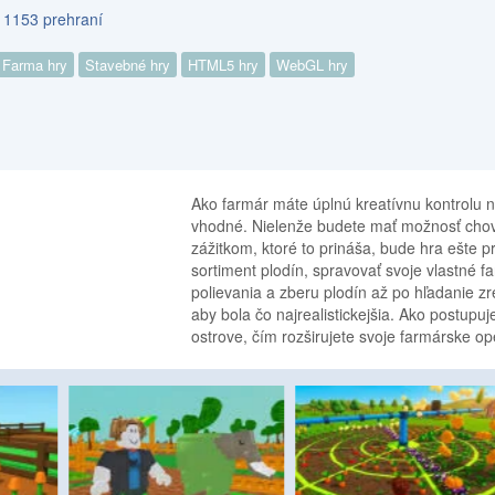
s 1153 prehraní
Farma hry
Stavebné hry
HTML5 hry
WebGL hry
Ako farmár máte úplnú kreatívnu kontrolu 
vhodné. Nielenže budete mať možnosť chov
zážitkom, ktoré to prináša, bude hra ešte 
sortiment plodín, spravovať svoje vlastné 
polievania a zberu plodín až po hľadanie z
aby bola čo najrealistickejšia. Ako postup
ostrove, čím rozširujete svoje farmárske ope