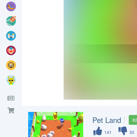
Pet Land
8
141
30