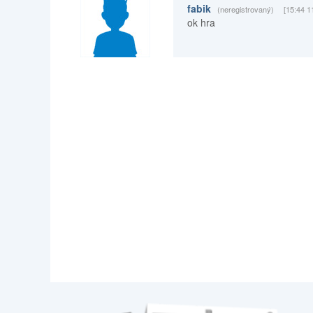
fabik
(neregistrovaný)
[15:44 1
ok hra