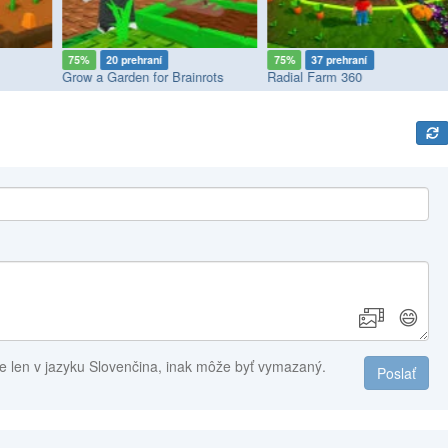
75%
20 prehraní
75%
37 prehraní
Grow a Garden for Brainrots
Radial Farm 360
😄
e len v jazyku Slovenčina, inak môže byť vymazaný.
Poslať