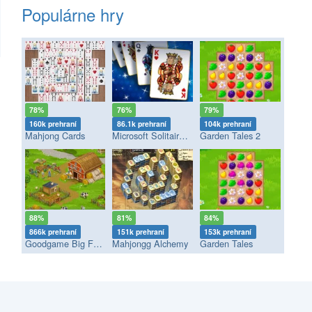
Populárne hry
78%
76%
79%
160k prehraní
86.1k prehraní
104k prehraní
Mahjong Cards
Microsoft Solitaire Collection
Garden Tales 2
88%
81%
84%
866k prehraní
151k prehraní
153k prehraní
Goodgame Big Farm
Mahjongg Alchemy
Garden Tales