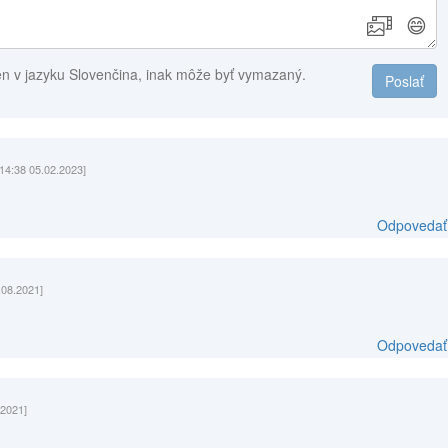
😄
en v jazyku Slovenčina, inak môže byť vymazaný.
Poslať
[14:38 05.02.2023]
Odpovedať
.08.2021]
Odpovedať
.2021]