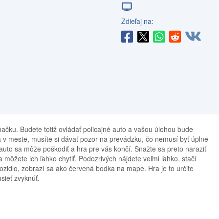
Zdieľaj na:
áňačku. Budete totiž ovládať policajné auto a vašou úlohou bude
a v meste, musíte si dávať pozor na prevádzku, čo nemusí byť úplne
, auto sa môže poškodiť a hra pre vás končí. Snažte sa preto naraziť
a môžete ich ľahko chytiť. Podozrivých nájdete veľmi ľahko, stačí
ozidlo, zobrazí sa ako červená bodka na mape. Hra je to určite
sieť zvyknúť.