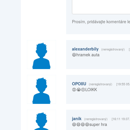
Prosím, pridávajte komentáre l
alexanderbily
(neregistrovaný)
😄hramek auta
OPOIIU
(neregistrovaný)
[19:55 05
😡😭😣LOIKK
janik
(neregistrovaný)
[16:11 19.07
😄😄😄😄super hra