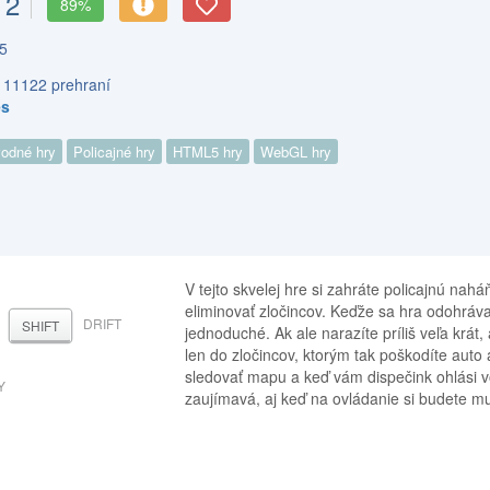
 2
89%
5
s 11122 prehraní
es
odné hry
Policajné hry
HTML5 hry
WebGL hry
V tejto skvelej hre si zahráte policajnú nah
eliminovať zločincov. Keďže sa hra odohráv
DRIFT
SHIFT
jednoduché. Ak ale narazíte príliš veľa krát
len do zločincov, ktorým tak poškodíte auto 
sledovať mapu a keď vám dispečink ohlási v
Y
zaujímavá, aj keď na ovládanie si budete mu