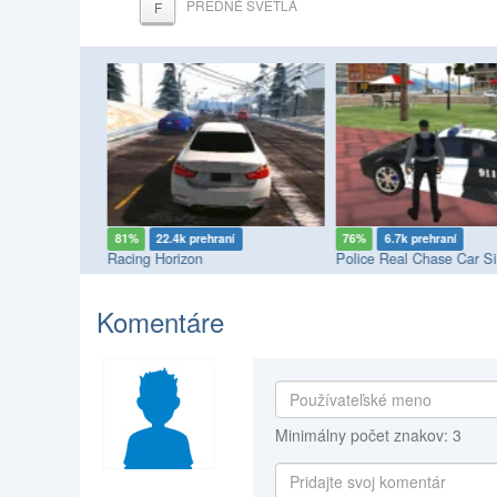
PREDNÉ SVETLÁ
F
í
81%
22.4k prehraní
76%
6.7k prehraní
Racing Horizon
Police Real Chase Car Si
Komentáre
Minimálny počet znakov: 3