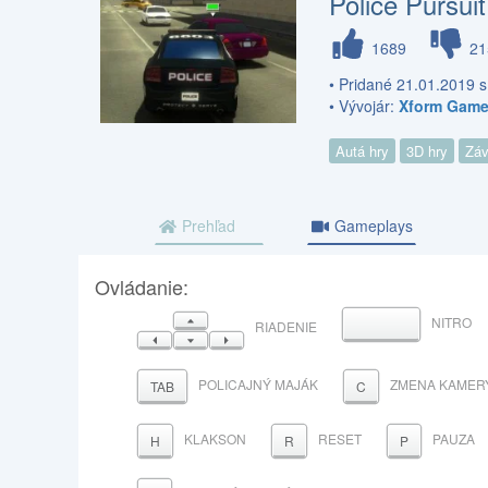
Police Pursuit
1689
21
• Pridané 21.01.2019 
• Vývojár:
Xform Gam
Autá hry
3D hry
Záv
Prehľad
Gameplays
Ovládanie:
HORE
NITRO
MEDZERNÍK
RIADENIE
VĽAVO
DOLE
VPRAVO
POLICAJNÝ MAJÁK
ZMENA KAMER
TAB
C
KLAKSON
RESET
PAUZA
H
R
P