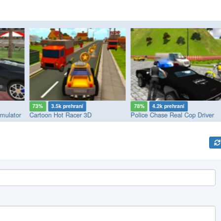
73%
3.5k prehraní
78%
4.2k prehraní
mulator
Cartoon Hot Racer 3D
Police Chase Real Cop Driver