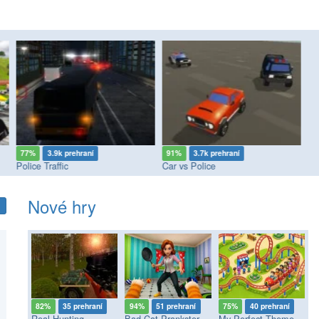
77%
3.9k prehraní
91%
3.7k prehraní
7
Police Traffic
Car vs Police
Ci
Nové hry
82%
35 prehraní
94%
51 prehraní
75%
40 prehraní
Real Hunting
Bad Cat Prankster - Mom’s Return
My Perfect Theme Park