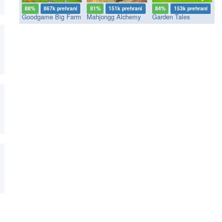
88%
867k prehraní
81%
151k prehraní
84%
153k prehraní
Goodgame Big Farm
Mahjongg Alchemy
Garden Tales