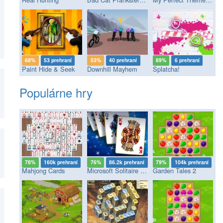
68%
53 prehraní
53%
40 prehraní
89%
6 prehraní
Paint Hide & Seek
Downhill Mayhem
Splatcha!
Populárne hry
78%
160k prehraní
76%
86.2k prehraní
79%
104k prehraní
Mahjong Cards
Microsoft Solitaire Collection
Garden Tales 2