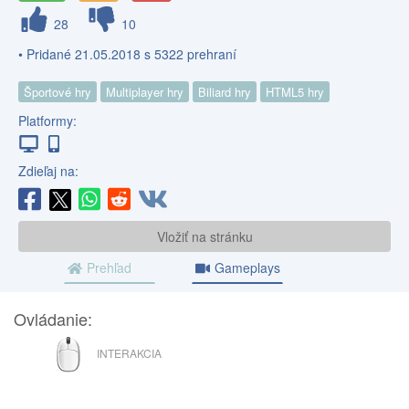
28
10
• Pridané 21.05.2018 s 5322 prehraní
Športové hry
Multiplayer hry
Biliard hry
HTML5 hry
Platformy:
Zdieľaj na:
Vložiť na stránku
Prehľad
Gameplays
Ovládanie:
MYŠ
INTERAKCIA