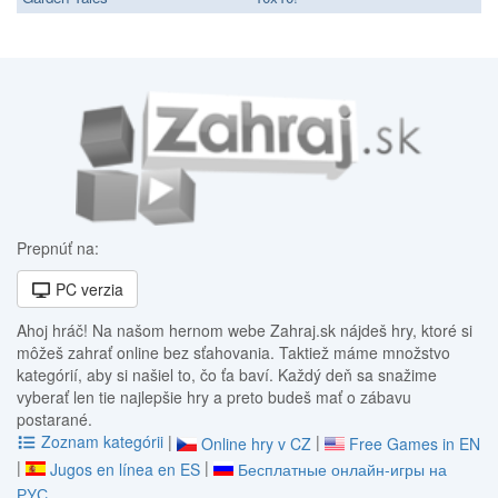
Prepnúť na:
PC verzia
Ahoj hráč! Na našom hernom webe Zahraj.sk nájdeš hry, ktoré si
môžeš zahrať online bez sťahovania. Taktiež máme množstvo
kategórií, aby si našiel to, čo ťa baví. Každý deň sa snažime
vyberať len tie najlepšie hry a preto budeš mať o zábavu
postarané.
Zoznam kategórii
|
|
Online hry v CZ
Free Games in EN
|
|
Jugos en línea en ES
Бесплатные онлайн-игры на
РУС