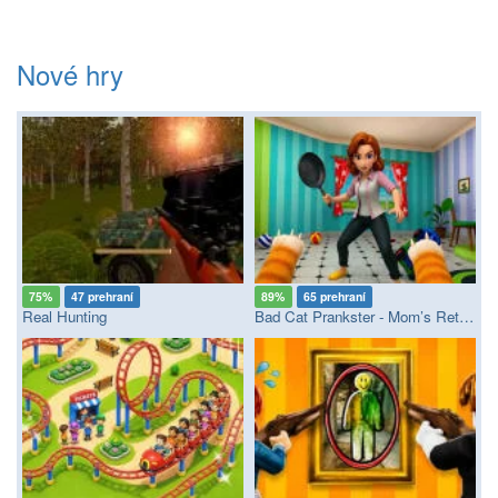
Nové hry
75%
47 prehraní
89%
65 prehraní
Real Hunting
Bad Cat Prankster - Mom’s Return