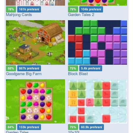
78%
161k prehraní
79%
104k prehraní
Mahjong Cards
Garden Tales 2
88%
867k prehraní
75%
5.4k prehraní
Goodgame Big Farm
Block Blast
84%
153k prehraní
75%
60.9k prehraní
Garden Tales
10x10!