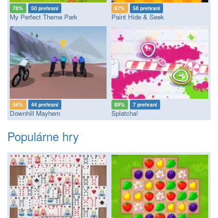
78%
50 prehraní
67%
58 prehraní
My Perfect Theme Park
Paint Hide & Seek
56%
44 prehraní
89%
7 prehraní
Downhill Mayhem
Splatcha!
Populárne hry