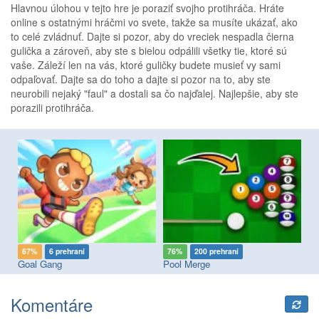
Hlavnou úlohou v tejto hre je poraziť svojho protihráča. Hráte
online s ostatnými hráčmi vo svete, takže sa musíte ukázať, ako
to celé zvládnuť. Dajte si pozor, aby do vreciek nespadla čierna
gulička a zároveň, aby ste s bielou odpálili všetky tie, ktoré sú
vaše. Záleží len na vás, ktoré guličky budete musieť vy sami
odpaľovať. Dajte sa do toho a dajte si pozor na to, aby ste
neurobili nejaký "faul" a dostali sa čo najďalej. Najlepšie, aby ste
porazili protihráča.
67%
6 prehraní
76%
200 prehraní
7
Goal Gang
Pool Merge
Ob
Komentáre