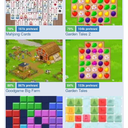
78%
161k prehraní
79%
104k prehraní
Mahjong Cards
Garden Tales 2
88%
867k prehraní
84%
153k prehraní
Goodgame Big Farm
Garden Tales