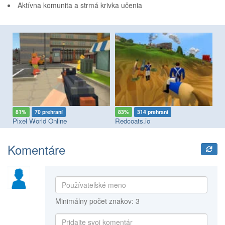
Aktívna komunita a strmá krivka učenia
81%
70 prehraní
83%
314 prehraní
7
Pixel World Online
Redcoats.io
Fa
Komentáre
Minimálny počet znakov: 3