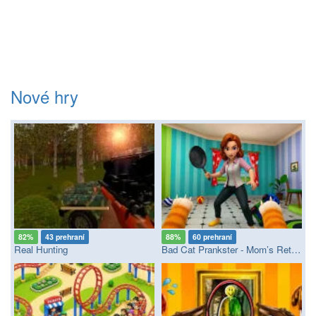
Nové hry
82%
43 prehraní
88%
60 prehraní
Real Hunting
Bad Cat Prankster - Mom’s Return