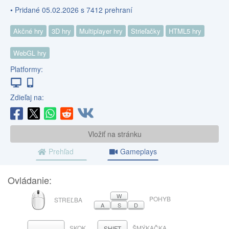
• Pridané 05.02.2026 s 7412 prehraní
Akčné hry
3D hry
Multiplayer hry
Strieľačky
HTML5 hry
WebGL hry
Platformy:
Zdieľaj na:
Vložiť na stránku
Prehľad
Gameplays
Ovládanie:
MYŠ
W
POHYB
STREĽBA
A
S
D
SKOK
ŠMÝKAČKA
MEDZERNÍK
SHIFT