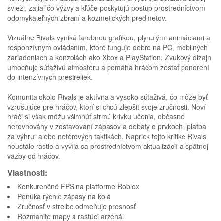
svieži, zatiaľ čo výzvy a kľúče poskytujú postup prostredníctvom
odomykateľných zbraní a kozmetických predmetov.
Vizuálne Rivals vyniká farebnou grafikou, plynulými animáciami a
responzívnym ovládaním, ktoré funguje dobre na PC, mobilných
zariadeniach a konzolách ako Xbox a PlayStation. Zvukový dizajn
umocňuje súťaživú atmosféru a pomáha hráčom zostať ponorení
do intenzívnych prestreliek.
Komunita okolo Rivals je aktívna a vysoko súťaživá, čo môže byť
vzrušujúce pre hráčov, ktorí si chcú zlepšiť svoje zručnosti. Noví
hráči si však môžu všimnúť strmú krivku učenia, občasné
nerovnováhy v zostavovaní zápasov a debaty o prvkoch „platba
za výhru“ alebo neférových taktikách. Napriek tejto kritike Rivals
neustále rastie a vyvíja sa prostredníctvom aktualizácií a spätnej
väzby od hráčov.
Vlastnosti:
Konkurenčné FPS na platforme Roblox
Ponúka rýchle zápasy na kolá
Zručnosť v streľbe odmeňuje presnosť
Rozmanité mapy a rastúci arzenál