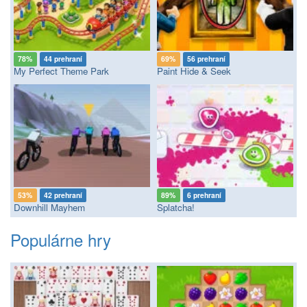
78%
44 prehraní
69%
56 prehraní
My Perfect Theme Park
Paint Hide & Seek
53%
42 prehraní
89%
6 prehraní
Downhill Mayhem
Splatcha!
Populárne hry