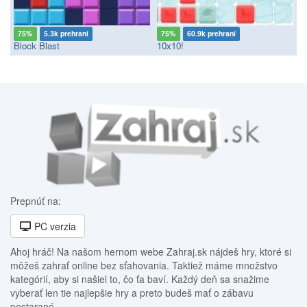
75%
5.3k prehraní
75%
60.9k prehraní
Block Blast
10x10!
Prepnúť na:
PC verzia
Ahoj hráč! Na našom hernom webe Zahraj.sk nájdeš hry, ktoré si
môžeš zahrať online bez sťahovania. Taktiež máme množstvo
kategórií, aby si našiel to, čo ťa baví. Každý deň sa snažime
vyberať len tie najlepšie hry a preto budeš mať o zábavu
postarané.