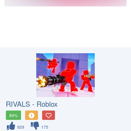
RIVALS - Roblox
84%
929
175