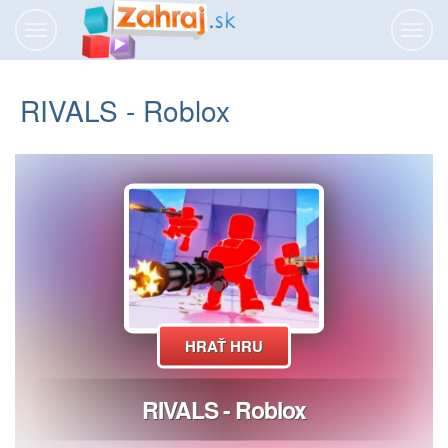
Prepnúť
Prepn
navigáciu
navig
RIVALS - Roblox