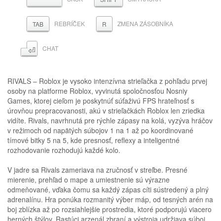
REBRÍČEK
ZMENA ZÁSOBNÍKA
TAB
R
⏎
CHAT
RIVALS – Roblox je vysoko intenzívna strieľačka z pohľadu prvej
osoby na platforme Roblox, vyvinutá spoločnosťou Nosniy
Games, ktorej cieľom je poskytnúť súťaživú FPS hrateľnosť s
úrovňou prepracovanosti, akú v strieľačkách Roblox len zriedka
vidíte. Rivals, navrhnutá pre rýchle zápasy na kolá, vyzýva hráčov
v režimoch od napätých súbojov 1 na 1 až po koordinované
tímové bitky 5 na 5, kde presnosť, reflexy a inteligentné
rozhodovanie rozhodujú každé kolo.
V jadre sa Rivals zameriava na zručnosť v streľbe. Presné
mierenie, prehľad o mape a umiestnenie sú výrazne
odmeňované, vďaka čomu sa každý zápas cíti sústredený a plný
adrenalínu. Hra ponúka rozmanitý výber máp, od tesných arén na
boj zblízka až po rozsiahlejšie prostredia, ktoré podporujú viacero
herných štýlov. Rastúci arzenál zbraní a výstroja udržiava súboj