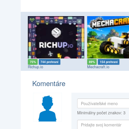
75%
744 prehraní
89%
154 prehraní
Richup.io
Mechacraft.io
Komentáre
Minimálny počet znakov: 3