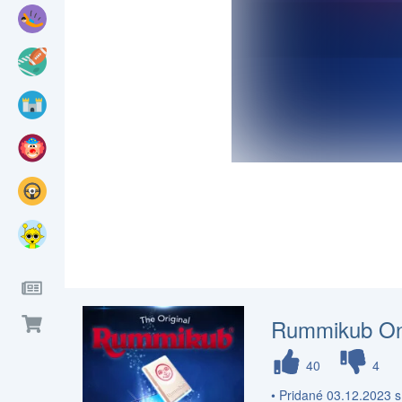
Rummikub On
40
4
• Pridané 03.12.2023 s