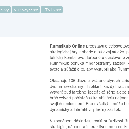
ké hry
Multiplayer hry
HTML5 hry
Rummikub Online
predstavuje celosvetovo
strategickej hry, náhody a pútavej súťaže, p
takticky kombinovať farebné a očíslované že
Rummikub ponúka mnohostranný zážitok, k
svete a súťažiť o to, aby vystúpili ako Ru
Obsahuje 106 dlaždíc, vrátane štyroch farie
dvoma všestrannými žolíkmi, každý hráč za
vytvoriť buď farebne špecifické série alebo
hráč vytvorí počiatočnú kombináciu najmen
svojich umiestnení. Predovšetkým môžu hráč
dynamický a interaktívny herný zážitok.
V konečnom dôsledku, trvalá príťažlivosť R
stratégiu, náhodu a interaktívnu mechaniku