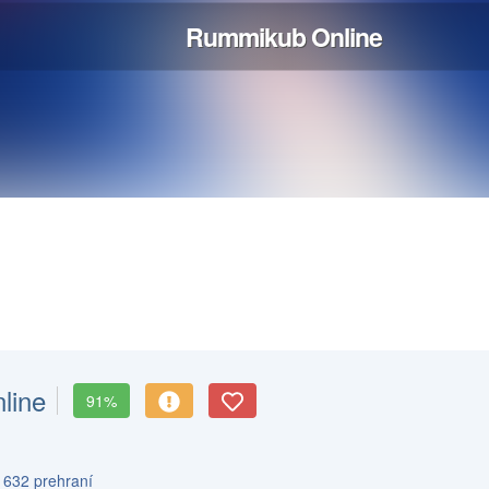
line
91%
 632 prehraní