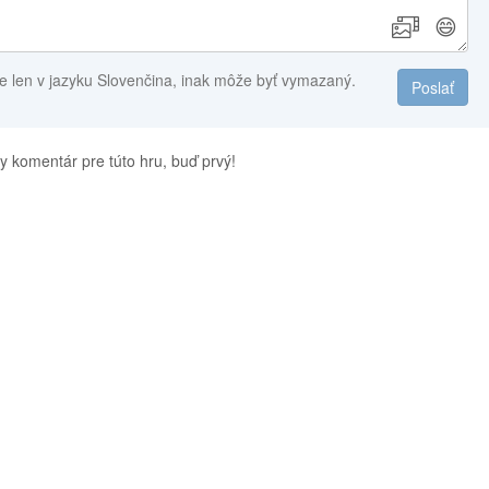
😄
e len v jazyku Slovenčina, inak môže byť vymazaný.
Poslať
y komentár pre túto hru, buď prvý!