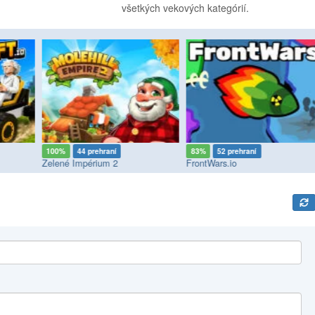
všetkých vekových kategórií.
100%
44 prehraní
83%
52 prehraní
Zelené Impérium 2
FrontWars.io