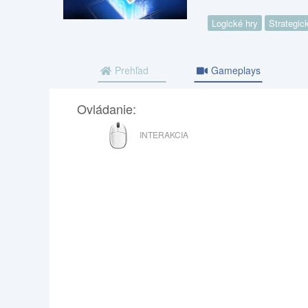
Logické hry
Strategic
Prehľad
Gameplays
Ovládanie:
MYŠ
INTERAKCIA