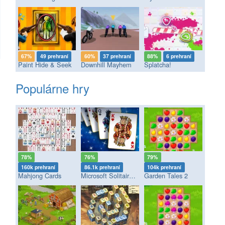
67%
49 prehraní
60%
37 prehraní
88%
6 prehraní
Paint Hide & Seek
Downhill Mayhem
Splatcha!
Populárne hry
78%
76%
79%
160k prehraní
86.1k prehraní
104k prehraní
Mahjong Cards
Microsoft Solitaire Collection
Garden Tales 2