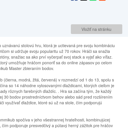
Vložiť na stránku
 uznávanú stolovú hru, ktorá je uctievaná pre svoju kombináciu
ričom si udržuje svoju popularitu už 70 rokov. Hráči sa snažia
tóny, snažiac sa ako prví vyčerpať svoj stack a vyjsť ako víťaz.
torý umožňuje hráčom ponoriť sa do online zápasov po celom
mmikub Master zbieraním bodov.
b (čierna, modrá, žltá, červená) v rozmedzí od 1 do 13, spolu s
čína so 14 náhodne vylosovanými dlaždicami, ktorých cieľom je
 sady rôznych farebných dlaždíc. . Hra sa začína tým, že každý
ej 30 bodov prostredníctvom behov alebo sád pred rozšírením
i využívať dlaždice, ktoré sú už na stole, čím podporujú
ummikub spočíva v jeho všestrannej hrateľnosti, kombinujúcej
, čím podporuje presvedčivý a pútavý herný zážitok pre hráčov