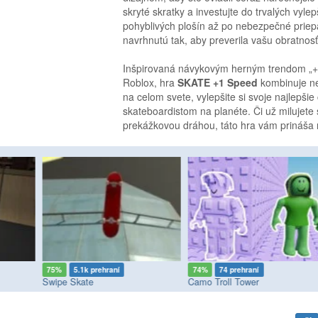
skryté skratky a investujte do trvalých vyl
pohyblivých plošín až po nebezpečné priep
navrhnutú tak, aby preverila vašu obratnosť
Inšpirovaná návykovým herným trendom „+1 
Roblox, hra
SKATE +1 Speed
kombinuje ne
na celom svete, vylepšite si svoje najlepšie
skateboardistom na planéte. Či už milujet
prekážkovou dráhou, táto hra vám prináša n
75%
5.1k prehraní
74%
74 prehraní
Swipe Skate
Camo Troll Tower