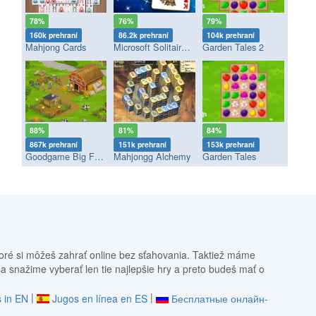
78%
76%
79%
160k prehraní
86.2k prehraní
104k prehraní
Mahjong Cards
Microsoft Solitaire Collection
Garden Tales 2
88%
81%
84%
867k prehraní
151k prehraní
153k prehraní
Goodgame Big Farm
Mahjongg Alchemy
Garden Tales
oré si môžeš zahrať online bez sťahovania. Taktiež máme
sa snažime vyberať len tie najlepšie hry a preto budeš mať o
|
|
 in EN
Jugos en línea en ES
Бесплатные онлайн-