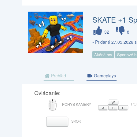
SKATE +1 S
32
8
• Pridané 27.05.2026 s
Akčné hry
Športové h
Prehľad
Gameplays
Ovládanie:
MYŠ
W
PO
POHYB KAMERY
A
S
D
SKOK
MEDZERNÍK