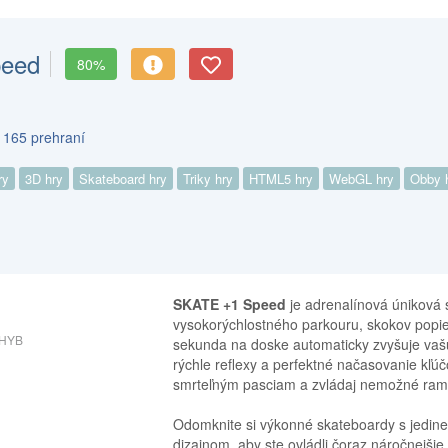
peed
80%
 165 prehraní
ry
3D hry
Skateboard hry
Triky hry
HTML5 hry
WebGL hry
Obby 
SKATE +1 Speed
je adrenalínová úniková 
vysokorýchlostného parkouru, skokov popie
HYB
sekunda na doske automaticky zvyšuje vašu 
rýchle reflexy a perfektné načasovanie kľúč
smrteľným pasciam a zvládaj nemožné rampy
Odomknite si výkonné skateboardy s jedine
dizajnom, aby ste ovládli čoraz náročnejšie