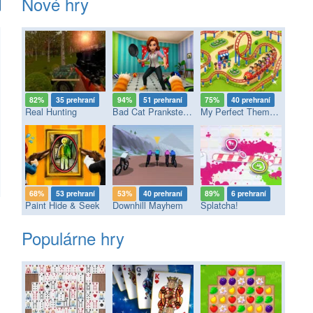
Nové hry
82%
35 prehraní
94%
51 prehraní
75%
40 prehraní
Real Hunting
Bad Cat Prankster - Mom’s Return
My Perfect Theme Park
68%
53 prehraní
53%
40 prehraní
89%
6 prehraní
Paint Hide & Seek
Downhill Mayhem
Splatcha!
Populárne hry