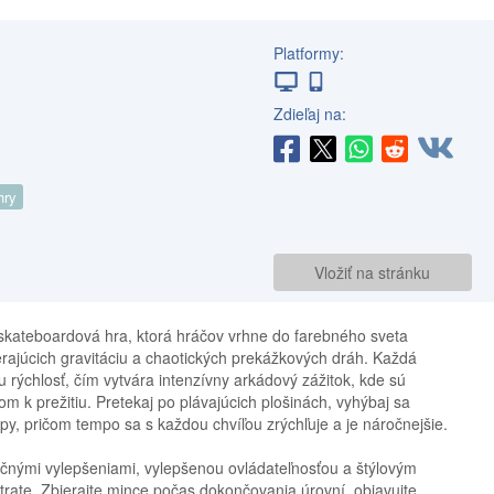
Platformy:
Zdieľaj na:
hry
Vložiť na stránku
skateboardová hra, ktorá hráčov vrhne do farebného sveta
rajúcich gravitáciu a chaotických prekážkových dráh. Každá
rýchlosť, čím vytvára intenzívny arkádový zážitok, kde sú
om k prežitiu. Pretekaj po plávajúcich plošinách, vyhýbaj sa
, pričom tempo sa s každou chvíľou zrýchľuje a je náročnejšie.
čnými vylepšeniami, vylepšenou ovládateľnosťou a štýlovým
 trate. Zbierajte mince počas dokončovania úrovní, objavujte