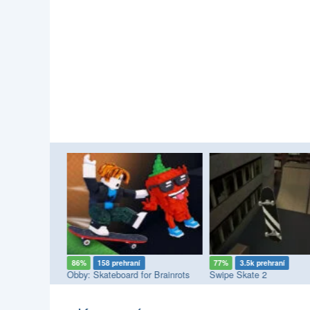
86%
158 prehraní
77%
3.5k prehraní
Obby: Skateboard for Brainrots
Swipe Skate 2