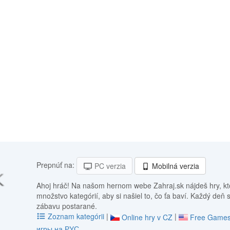
Prepnúť na:
PC verzia
Mobilná verzia
Ahoj hráč! Na našom hernom webe Zahraj.sk nájdeš hry, kt
množstvo kategórií, aby si našiel to, čo ťa baví. Každý deň 
zábavu postarané.
Zoznam kategórii
|
|
Online hry v CZ
Free Games
игры на РУС