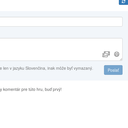
😄
e len v jazyku Slovenčina, inak môže byť vymazaný.
Poslať
y komentár pre túto hru, buď prvý!