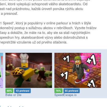
epšení, ktoré vylepšujú schopnosti vášho skateboardistu. Od
asti nad prázdnotou, každá úroveň ponúka rýchlu akciu
 a presnosť.
Speed“, ktorý je populárny v online parkour a hrách v štýle
konečný postup s súťažnou akciou v rebríčkoch. Vyzvite hráčov
 časy a dokážte, že máte na to, aby ste sa stali najrýchlejším
e speedrun hry, skateboardové výzvy alebo dobrodružstvá s
epretržité vzrušenie už od prvého stlačenia.
88%
43 prehraní
76%
85 prehraní
9
Bake or Die
SpeedEscape.io
Mo