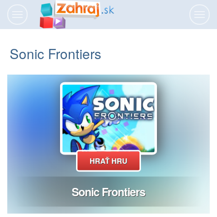
Prepnúť
Prepn
navigáciu
navig
Sonic Frontiers