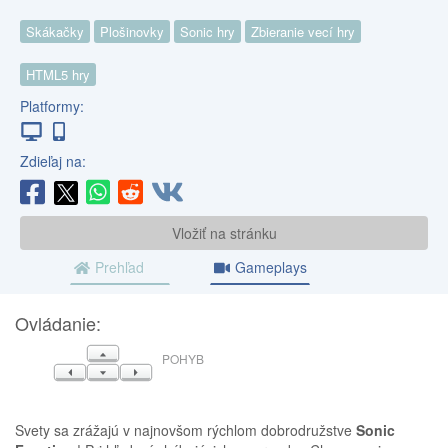
Skákačky
Plošinovky
Sonic hry
Zbieranie vecí hry
HTML5 hry
Platformy:
Zdieľaj na:
Vložiť na stránku
Prehľad
Gameplays
Ovládanie:
HORE
POHYB
VĽAVO
DOLE
VPRAVO
Svety sa zrážajú v najnovšom rýchlom dobrodružstve
Sonic