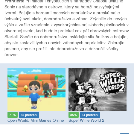
Frontiers
! Pri hľadaní chýbajúcich smaragdov Chaosu uviazne
Sonic na starodávnom ostrove, ktorý sa hemží nezvyčajnými
tvormi. Bojujte s hordami mocných nepriateľov a preskúmajte
úchvatný svet akcie, dobrodružstva a záhad. Zrýchlite do nových
výšin a zažite vzrušenie z vysokorýchlostnej slobody plošinoviek v
otvorenej svete, keď budete pretekať cez päť obrovských ostrovov
Starfall. Skočte do dobrodružstva, ovládajte silu Antikov a bojujte,
aby ste zastavili týchto nových záhadných nepriateľov. Zbierajte
prstene, aby ste prežili toto dobrodružstvo a dokončili všetky
úrovne.
71%
85 prehraní
85%
54 prehraní
7
Open World: Mini Games Online
Super Willie World 2
La