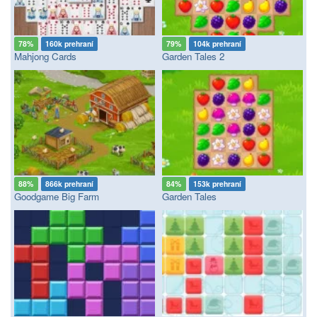
78%
160k prehraní
79%
104k prehraní
Mahjong Cards
Garden Tales 2
88%
866k prehraní
84%
153k prehraní
Goodgame Big Farm
Garden Tales