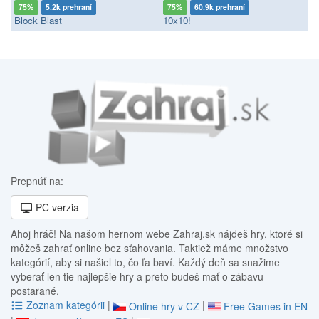
75%
5.2k prehraní
75%
60.9k prehraní
Block Blast
10x10!
Prepnúť na:
PC verzia
Ahoj hráč! Na našom hernom webe Zahraj.sk nájdeš hry, ktoré si
môžeš zahrať online bez sťahovania. Taktiež máme množstvo
kategórií, aby si našiel to, čo ťa baví. Každý deň sa snažime
vyberať len tie najlepšie hry a preto budeš mať o zábavu
postarané.
Zoznam kategórii
|
|
Online hry v CZ
Free Games in EN