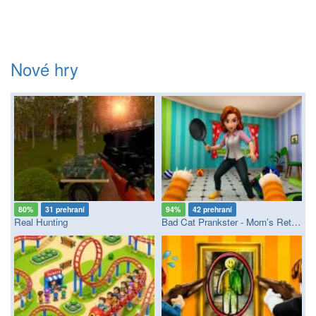
Nové hry
80%
31 prehraní
94%
42 prehraní
Real Hunting
Bad Cat Prankster - Mom’s Return