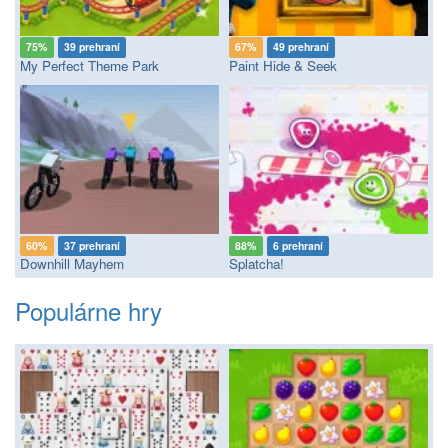
75%
39 prehraní
67%
49 prehraní
My Perfect Theme Park
Paint Hide & Seek
60%
37 prehraní
88%
6 prehraní
Downhill Mayhem
Splatcha!
Populárne hry