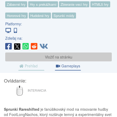
Zábavné hry
Hry s prekážkami
Zbieranie vecí hry
HTML5 hry
Hororové hry
Hudobné hry
Sprunki módy
Platformy:
Zdieľaj na:
Vložiť na stránku
Prehľad
Gameplays
Ovládanie:
MYŠ
INTERAKCIA
Sprunki Rareshifted
je fanúšikovský mod na mixovanie hudby
od FootLongNachos, ktorý rozširuje temný a experimentálny svet