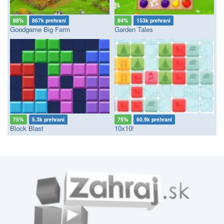
88%
867k prehraní
84%
153k prehraní
Goodgame Big Farm
Garden Tales
75%
5.3k prehraní
75%
60.9k prehraní
Block Blast
10x10!