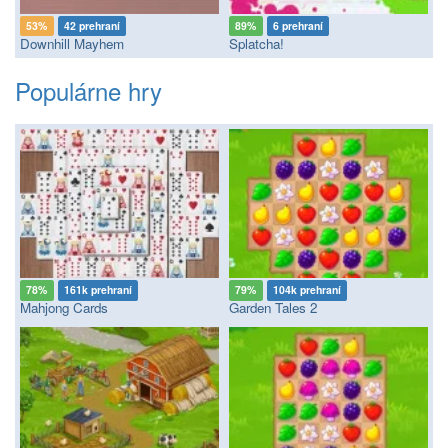
53%
42 prehraní
89%
6 prehraní
Downhill Mayhem
Splatcha!
Populárne hry
78%
161k prehraní
79%
104k prehraní
Mahjong Cards
Garden Tales 2