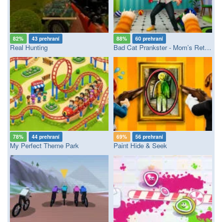
82%
43 prehraní
88%
60 prehraní
Real Hunting
Bad Cat Prankster - Mom’s Return
78%
44 prehraní
69%
56 prehraní
My Perfect Theme Park
Paint Hide & Seek