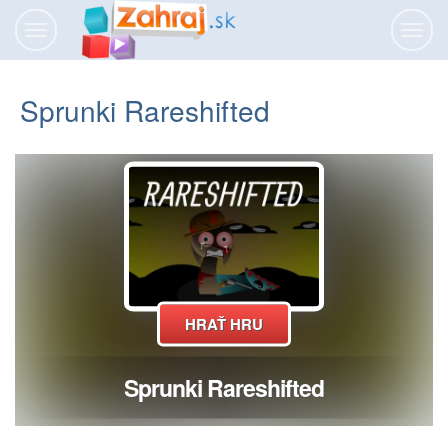
Prepnúť
Prepn
navigáciu
navig
Sprunki Rareshifted