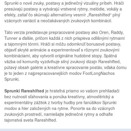
Sprunki o nové zvuky, postavy a jedinečný vizuálny príbeh. Hráči
presúvajú postavy a vytvárajú vrstvené rytmy, melódie, vokály a
efekty, zatiaľ čo skúmajú alternatívny vesmír „Rareshifted“ plný
vzácnych variácií a neočakávaných zvukových kombinácií.
Táto verzia predstavuje prepracované postavy ako Oren, Raddy,
Tunner a ďalšie, pričom každá z nich prispieva odlišnými rytmami
a tajomnými tónmi. Hráči si môžu odomknúť bonusové postavy,
objaviť skryté animácie a experimentovať s rôznymi zvukovými
kombináciami, aby vytvorili originálne hudobné stopy. Spätná
väzba od komunity vyzdvihuje silný zvukový dizajn Rareshifted,
pútavý obsah galérie a kreatívne spracovanie postáv, vďaka čomu
je to jeden z najprepracovanejších modov FootLongNachos
Sprunki.
Sprunki Rareshifted
je hrateľná priamo vo vašom prehliadači
bez nutnosti sťahovania a ponúka kreatívny, atmosférický a
experimentálny zážitok z tvorby hudby pre fanúšikov Sprunki
modov a hier založených na rytme. Ponorte sa do vzácnych
zvukových prostredí, namiešajte jedinečné rytmy a odhaľte
tajomstvá sveta Rareshifted.