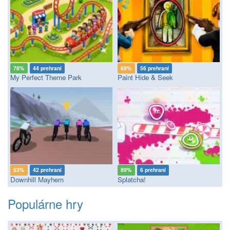
78%
44 prehraní
69%
56 prehraní
My Perfect Theme Park
Paint Hide & Seek
53%
42 prehraní
89%
6 prehraní
Downhill Mayhem
Splatcha!
Populárne hry