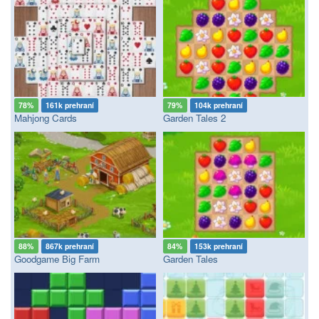
78%
161k prehraní
79%
104k prehraní
Mahjong Cards
Garden Tales 2
88%
867k prehraní
84%
153k prehraní
Goodgame Big Farm
Garden Tales