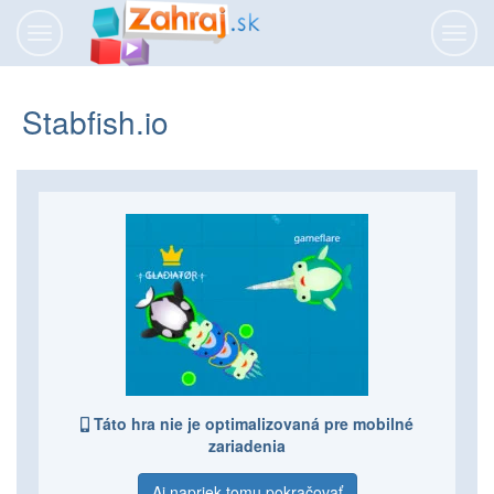
Prepnúť
Prepn
navigáciu
navig
Stabfish.io
Táto hra nie je optimalizovaná pre mobilné
zariadenia
Aj napriek tomu pokračovať