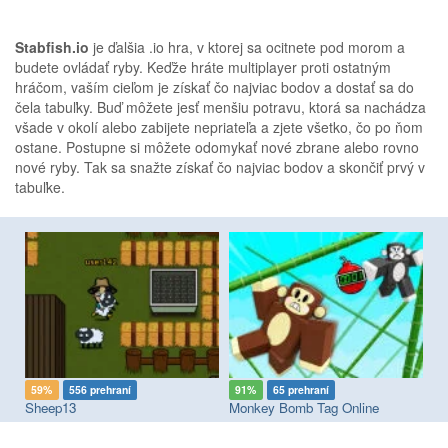
Stabfish.io
je ďalšia .io hra, v ktorej sa ocitnete pod morom a
budete ovládať ryby. Keďže hráte multiplayer proti ostatným
hráčom, vaším cieľom je získať čo najviac bodov a dostať sa do
čela tabuľky. Buď môžete jesť menšiu potravu, ktorá sa nachádza
všade v okolí alebo zabijete nepriateľa a zjete všetko, čo po ňom
ostane. Postupne si môžete odomykať nové zbrane alebo rovno
nové ryby. Tak sa snažte získať čo najviac bodov a skončiť prvý v
tabuľke.
59%
556 prehraní
91%
65 prehraní
8
Sheep13
Monkey Bomb Tag Online
Ho