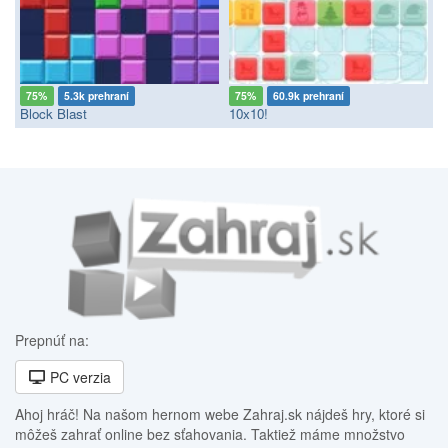
75%
5.3k prehraní
75%
60.9k prehraní
Block Blast
10x10!
Prepnúť na:
PC verzia
Ahoj hráč! Na našom hernom webe Zahraj.sk nájdeš hry, ktoré si
môžeš zahrať online bez sťahovania. Taktiež máme množstvo