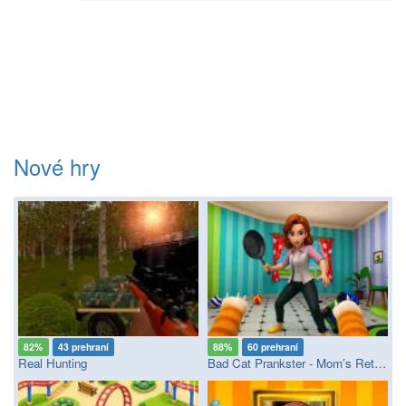
Nové hry
82%
43 prehraní
88%
60 prehraní
Real Hunting
Bad Cat Prankster - Mom’s Return