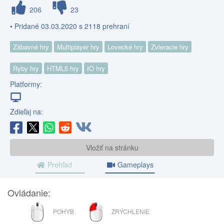
206
23
• Pridané 03.03.2020 s 2118 prehraní
Zábavné hry
Multiplayer hry
Lovecké hry
Zvieracie hry
Ryby hry
HTML5 hry
IO hry
Platformy:
Zdieľaj na:
Vložiť na stránku
Prehľad
Gameplays
Ovládanie:
MYŠ
ĽAVÉ
POHYB
ZRÝCHLENIE
TLAČIDLO
MYŠI