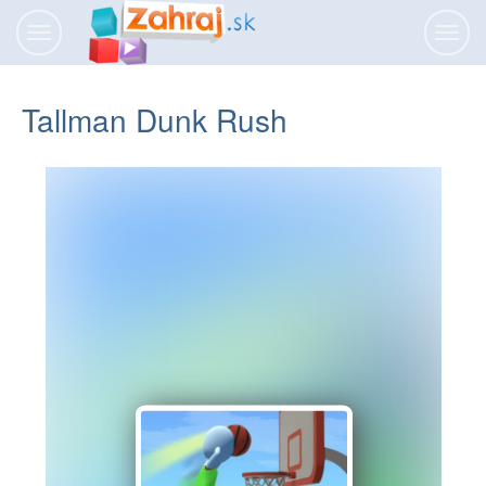
Prepnúť
Prepn
navigáciu
navig
Tallman Dunk Rush