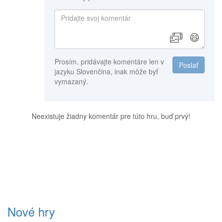
😄
Prosím, pridávajte komentáre len v
Poslať
jazyku Slovenčina, inak môže byť
vymazaný.
Neexistuje žiadny komentár pre túto hru, buď prvý!
Nové hry