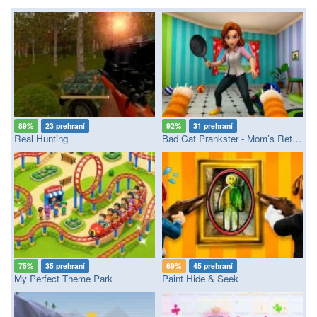
89%
23 prehraní
92%
31 prehraní
Real Hunting
Bad Cat Prankster - Mom’s Return
75%
35 prehraní
69%
45 prehraní
My Perfect Theme Park
Paint Hide & Seek