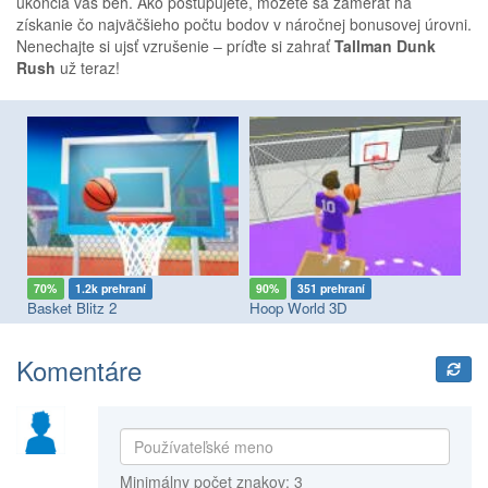
ukončia váš beh. Ako postupujete, môžete sa zamerať na
získanie čo najväčšieho počtu bodov v náročnej bonusovej úrovni.
Nenechajte si ujsť vzrušenie – príďte si zahrať
Tallman Dunk
Rush
už teraz!
70%
1.2k prehraní
90%
351 prehraní
7
Basket Blitz 2
Hoop World 3D
Fl
Komentáre
Minimálny počet znakov: 3