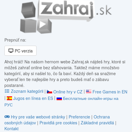
Prepnúť na:
PC verzia
Ahoj hráč! Na našom hernom webe Zahraj.sk nájdeš hry, ktoré si
môžeš zahrať online bez sťahovania. Taktiež máme množstvo
kategórií, aby si našiel to, čo ťa baví. Každý deň sa snažime
vyberať len tie najlepšie hry a preto budeš mať o zábavu
postarané.
Zoznam kategórii
|
|
Online hry v CZ
Free Games in EN
|
|
Jugos en línea en ES
Бесплатные онлайн-игры на
РУС
Hry pre vaše webové stránky
|
Preferencie
|
Ochrana
osobných údajov
|
Pravidlá pre cookies
|
Základné pravidlá
|
Kontakt