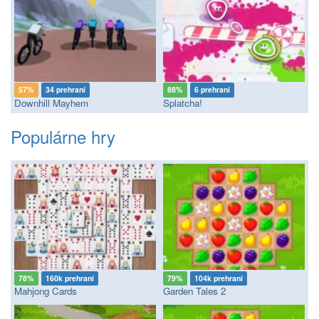
57%
34 prehraní
88%
6 prehraní
Downhill Mayhem
Splatcha!
Populárne hry
78%
160k prehraní
79%
104k prehraní
Mahjong Cards
Garden Tales 2