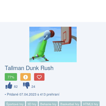
Tallman Dunk Rush
77%
82
24
• Pridané 07.04.2023 s 413 prehraní
Športové hry
3D hry
Behanie hry
Basketbal hry
HTML5 hry