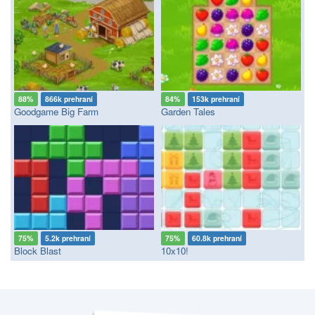
88%
866k prehraní
84%
153k prehraní
Goodgame Big Farm
Garden Tales
75%
5.2k prehraní
75%
60.8k prehraní
Block Blast
10x10!