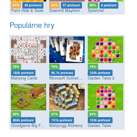
67%
49 prehraní
60%
37 prehraní
88%
6 prehraní
Paint Hide & Seek
Downhill Mayhem
Splatcha!
Populárne hry
78%
76%
79%
160k prehraní
86.1k prehraní
104k prehraní
Mahjong Cards
Microsoft Solitaire Collection
Garden Tales 2
88%
81%
84%
866k prehraní
151k prehraní
153k prehraní
Goodgame Big Farm
Mahjongg Alchemy
Garden Tales