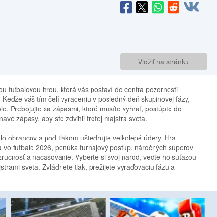
Vložiť na stránku
ou futbalovou hrou, ktorá vás postaví do centra pozornosti
 Keďže váš tím čelí vyradeniu v posledný deň skupinovej fázy,
le. Prebojujte sa zápasmi, ktoré musíte vyhrať, postúpte do
navé zápasy, aby ste zdvihli trofej majstra sveta.
olo obrancov a pod tlakom uštedrujte veľkolepé údery. Hra,
a vo futbale 2026, ponúka turnajový postup, náročných súperov
ručnosť a načasovanie. Vyberte si svoj národ, veďte ho súťažou
strami sveta. Zvládnete tlak, prežijete vyraďovaciu fázu a