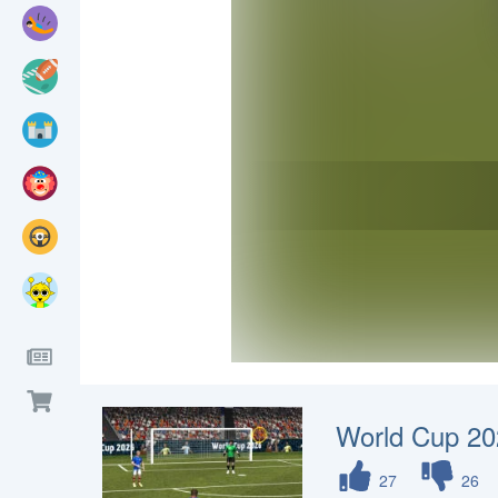
World Cup 2
27
26