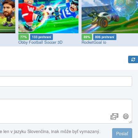
77%
133 prehraní
89%
806 prehraní
Obby Football Soccer 3D
RocketGoal io
😄
e len v jazyku Slovenčina, inak môže byť vymazaný.
Poslať