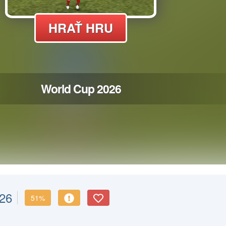
026
51%