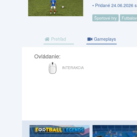
• Pridané 24.06.2026 s
Športové hry
Futbalov
Prehľad
Gameplays
Ovládanie:
MYŠ
INTERAKCIA