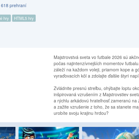
 618 prehraní
é hry
HTML5 hry
Majstrovstvá sveta vo futbale 2026 sú akčn
počas najintenzívnejších momentov futbalu.
záleží na každom voleji, priamom kope a gó
vyraďovacích kôl a zdolajte ďalšie štyri napí
Zvládnite presnú streľbu, ohýbajte loptu ok
inšpirovaná vzrušením z Majstrovstiev svet
a rýchlu arkádovú hrateľnosť zameranú na z
a zažite vzrušenie z toho, že sa stanete maj
urobíte svoju krajinu hrdou?