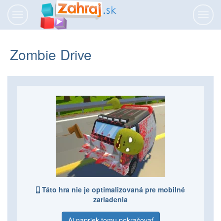
Prepnúť
Prepn
navigáciu
navig
Zombie Drive
Táto hra nie je optimalizovaná pre mobilné
zariadenia
Aj napriek tomu pokračovať