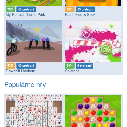
75%
40 prehraní
68%
53 prehraní
My Perfect Theme Park
Paint Hide & Seek
53%
40 prehraní
89%
6 prehraní
Downhill Mayhem
Splatcha!
Populárne hry