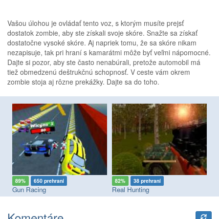
Vašou úlohou je ovládať tento voz, s ktorým musíte prejsť
dostatok zombie, aby ste získali svoje skóre. Snažte sa získať
dostatočne vysoké skóre. Aj napriek tomu, že sa skóre nikam
nezapisuje, tak pri hraní s kamarátmi môže byť veľmi nápomocné.
Dajte si pozor, aby ste často nenabúrali, pretože automobil má
tiež obmedzenú deštrukčnú schopnosť. V ceste vám okrem
zombie stoja aj rôzne prekážky. Dajte sa do toho.
89%
650 prehraní
82%
38 prehraní
9
ad Paradise: The Road Warrior
Gun Racing
Real Hunting
Ra
Komentáre