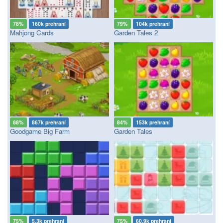
78%
160k prehraní
79%
104k prehraní
Mahjong Cards
Garden Tales 2
88%
867k prehraní
84%
153k prehraní
Goodgame Big Farm
Garden Tales
75%
5.3k prehraní
75%
60.9k prehraní