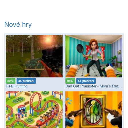
Nové hry
82%
35 prehraní
94%
51 prehraní
Real Hunting
Bad Cat Prankster - Mom’s Return