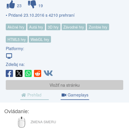
23
19
• Pridané 23.10.2016 s 4210 prehraní
Akčné hry
Autá hry
3D hry
Závodné hry
Zombie hry
HTML5 hry
WebGL hry
Platformy:
Zdieľaj na:
Vložiť na stránku
Prehľad
Gameplays
Ovládanie:
MYŠ
ZMENA SMERU