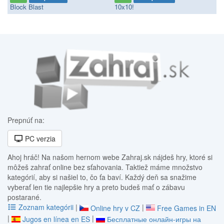
Block Blast
10x10!
Prepnúť na:
PC verzia
Ahoj hráč! Na našom hernom webe Zahraj.sk nájdeš hry, ktoré si
môžeš zahrať online bez sťahovania. Taktiež máme množstvo
kategórií, aby si našiel to, čo ťa baví. Každý deň sa snažime
vyberať len tie najlepšie hry a preto budeš mať o zábavu
postarané.
Zoznam kategórii
|
|
Online hry v CZ
Free Games in EN
|
|
Jugos en línea en ES
Бесплатные онлайн-игры на