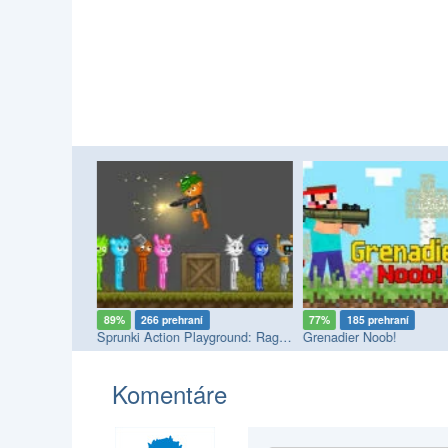
89%
266 prehraní
77%
185 prehraní
Halloween Playground: Faction Wars
Sprunki Action Playground: Ragdoll Sandbox
Grenadier Noob!
Komentáre