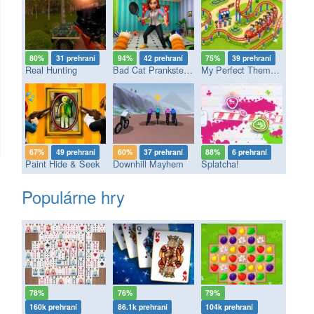
80%
31 prehraní
94%
42 prehraní
75%
39 prehraní
Real Hunting
Bad Cat Prankster - Mom’s Return
My Perfect Theme Park
67%
49 prehraní
60%
37 prehraní
88%
6 prehraní
Paint Hide & Seek
Downhill Mayhem
Splatcha!
Populárne hry
78%
76%
79%
160k prehraní
86.1k prehraní
104k prehraní