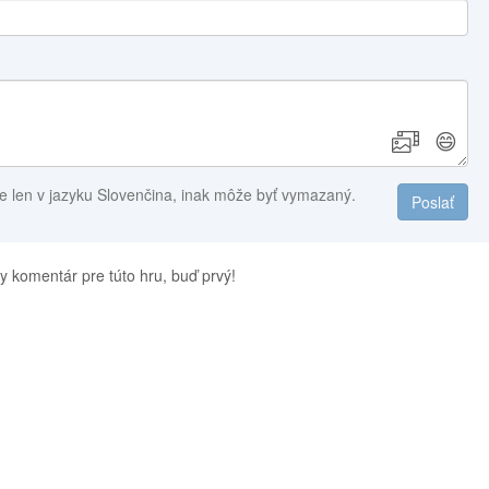
😄
e len v jazyku Slovenčina, inak môže byť vymazaný.
Poslať
y komentár pre túto hru, buď prvý!