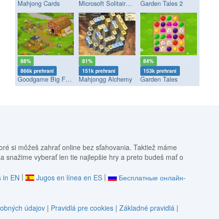
Mahjong Cards
Microsoft Solitaire Collection
Garden Tales 2
88%
81%
84%
866k prehraní
151k prehraní
153k prehraní
Goodgame Big Farm
Mahjongg Alchemy
Garden Tales
oré si môžeš zahrať online bez sťahovania. Taktiež máme
sa snažime vyberať len tie najlepšie hry a preto budeš mať o
|
|
 in EN
Jugos en línea en ES
Бесплатные онлайн-
obných údajov
|
Pravidlá pre cookies
|
Základné pravidlá
|