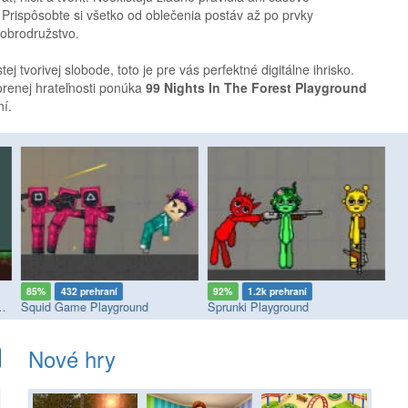
 Prispôsobte si všetko od oblečenia postáv až po prvky
dobrodružstvo.
tej tvorivej slobode, toto je pre vás perfektné digitálne ihrisko.
renej hrateľnosti ponúka
99 Nights In The Forest Playground
ní.
85%
432 prehraní
92%
1.2k prehraní
6
agdoll Playground Mode
Squid Game Playground
Sprunki Playground
Pa
Nové hry