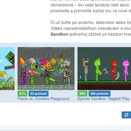
obmedzenia – len vaša fantázia riadi akciu.
prostredia a premeňte každú hru na nové 
Či už túžite po smiechu, šialenstve alebo čis
Vďaka nepredvídateľným interakciám a otvo
Sandbox
jedinečný zážitok pri každom hra
91%
93 prehraní
89%
389 prehraní
Plants vs. Zombies Playground
Sprunki Sandbox: R