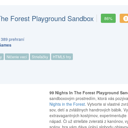
 The Forest Playground Sandbox
86%
 389 prehraní
Games
ry
Ničenie vecí
Strieľačky
HTML5 hry
99 Nights In The Forest Playground Sa
sandboxovým prostredím, ktorá vás pozýva 
Nights in the Forest
. Vytvorte si vlastné zv
sov, detí a zvláštnych handrových bábik. Vyt
extravagantných kostýmov, experimentujte s
nápad. Či už strieľate zvieratá z kanónov, v
scény, hra vám dáva úplnú slobodu objavovať