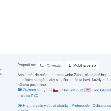
Prepnúť na:
PC verzia
Mobilná verzia
Ahoj hráč! Na našom hernom webe Zahraj.sk nájdeš hry, kt
množstvo kategórií, aby si našiel to, čo ťa baví. Každý deň 
zábavu postarané.
Zoznam kategórii
|
|
Online hry v CZ
Free Games
игры на РУС
Hry pre vaše webové stránky
|
Preferencie
|
Ochrana os
Kontakt