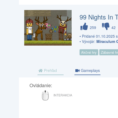
99 Nights In
259
42
• Pridané 01.10.2025 s
• Vývojár:
Miraculum 
Akčné hry
Zábavné h
Prehľad
Gameplays
Ovládanie:
MYŠ
INTERAKCIA