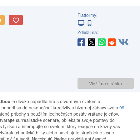
Platformy:
Zdieľaj na:
Vložiť na stránku
ndbox
je divoko nápaditá hra s otvoreným svetom a
ponoriť sa do nekonečnej kreativity a bizarnej zábavy sveta
99
rátené príbehy s použitím jedinečných postáv vrátane jeleňov,
várajte surrealistické scenáre, obliekajte svoje postavy do
 fyzikou a interagujte so svetom, ktorý reaguje na každý váš
ytvárate chaotické bitky alebo navrhujete strašidelné lesné
, ničiť a tvoriť. Neexistujú žiadne pravidlá ani časové