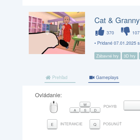
Cat & Granny
370
107
• Pridané 07.01.2025 s
Zábavné hry
3D hry
Prehľad
Gameplays
Ovládanie:
MYŠ
W
ME
POHYB
A
S
D
INTERAKCIE
POSUNÚŤ
E
Q