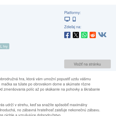
Platformy:
Zdieľaj na:
L hry
Vložiť na stránku
obrodružná hra, ktorá vám umožní popustiť uzdu vášmu
á mačka sa túlate po obrovskom dome a skúmate rôzne
 Od zmenšovania políc až po skákanie na pohovky a škrabanie
ás udrží v strehu, keď sa snažíte spôsobiť maximálny
ednoduchá, no zábavná hrateľnosť zaisťuje nekonečnú zábavu.
re rýchle a vzrušujúce dobrodružstvo.