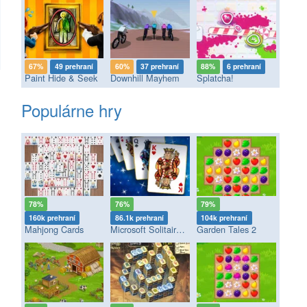
67%
49 prehraní
60%
37 prehraní
88%
6 prehraní
Paint Hide & Seek
Downhill Mayhem
Splatcha!
Populárne hry
78%
76%
79%
160k prehraní
86.1k prehraní
104k prehraní
Mahjong Cards
Microsoft Solitaire Collection
Garden Tales 2