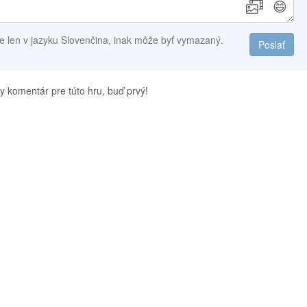
😄
e len v jazyku Slovenčina, inak môže byť vymazaný.
Poslať
y komentár pre túto hru, buď prvý!