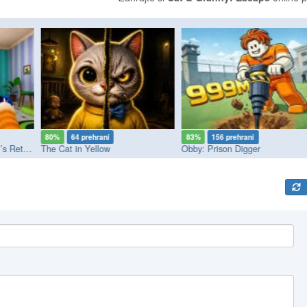
80%
64 prehraní
83%
156 prehraní
Bad Cat Prankster - Mom’s Return
The Cat in Yellow
Obby: Prison Digger