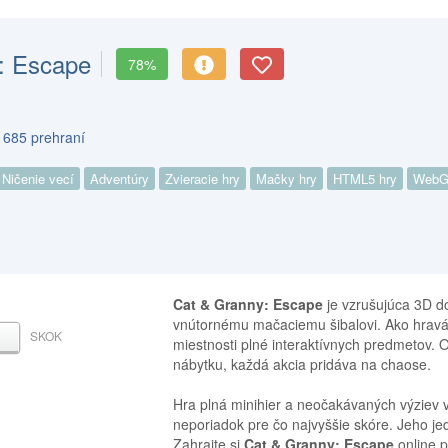
: Escape
78%
 685 prehraní
Ničenie vecí
Adventúry
Zvieracie hry
Mačky hry
HTML5 hry
WebG
Cat & Granny: Escape
je vzrušujúca 3D d
vnútornému mačaciemu šibalovi. Ako hrav
SKOK
DZERNÍK
miestnosti plné interaktívnych predmetov.
nábytku, každá akcia pridáva na chaose.
Hra plná minihier a neočakávaných výziev v
neporiadok pre čo najvyššie skóre. Jeho j
Zahrajte si
Cat & Granny: Escape
online p