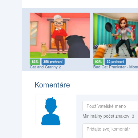
83%
358 prehraní
93%
32 prehraní
or
Cat and Granny 2
Komentáre
Minimálny počet znakov: 3