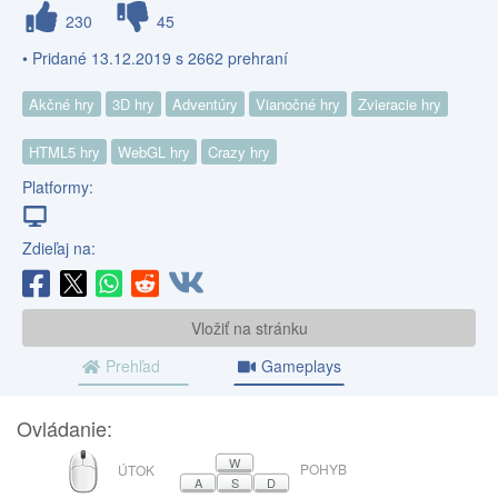
230
45
• Pridané 13.12.2019 s 2662 prehraní
Akčné hry
3D hry
Adventúry
Vianočné hry
Zvieracie hry
HTML5 hry
WebGL hry
Crazy hry
Platformy:
Zdieľaj na:
Vložiť na stránku
Prehľad
Gameplays
Ovládanie:
MYŠ
W
POHYB
ÚTOK
A
S
D