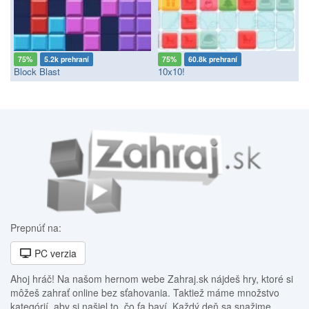
75%
5.2k prehraní
75%
60.8k prehraní
Block Blast
10x10!
Prepnúť na:
PC verzia
Ahoj hráč! Na našom hernom webe Zahraj.sk nájdeš hry, ktoré si
môžeš zahrať online bez sťahovania. Taktiež máme množstvo
kategórií, aby si našiel to, čo ťa baví. Každý deň sa snažime