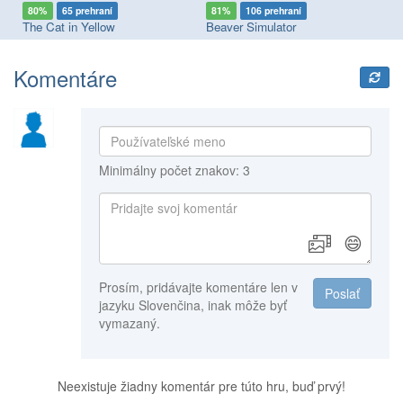
80%
65 prehraní
81%
106 prehraní
7
The Cat in Yellow
Beaver Simulator
I 
Komentáre
Minimálny počet znakov: 3
😄
Prosím, pridávajte komentáre len v
Poslať
jazyku Slovenčina, inak môže byť
vymazaný.
Neexistuje žiadny komentár pre túto hru, buď prvý!