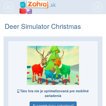
Prepnúť
Prepn
navigáciu
navig
Deer Simulator Christmas
Táto hra nie je optimalizovaná pre mobilné
zariadenia
Aj napriek tomu pokračovať