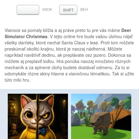
SKOK
BEH
MEDZERNÍK
SHIFT
Vianoce sa pomaly blížia a aj práve preto tu pre vás máme
Deer
Simulator Christmas
. V tejto online hre bude vašou úlohou nájsť
všetky darčeky, ktoré nechal Santa Claus v lese. Proti tom môžete
preskúmať okolitú krajinu, ktorá je naozaj nádherná. Môžete
napríklad navštíviť dedinu, ak preplávate cez jazero. Dokonca sa
môžete aj preplaviť loďou. Hra ponúka naozaj množstvo rôznych
mechaník a za splnené úlohy budete dostávať odmenu. Za tú si
odomykáte rôzne skiny hlavne s vianočnou tématikou. Tak si užite
túto milú hru.