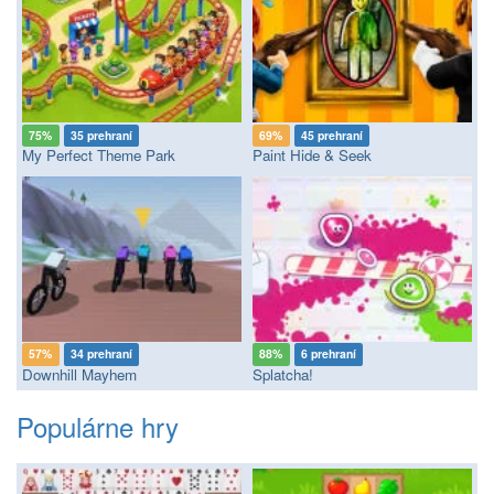
75%
35 prehraní
69%
45 prehraní
My Perfect Theme Park
Paint Hide & Seek
57%
34 prehraní
88%
6 prehraní
Downhill Mayhem
Splatcha!
Populárne hry