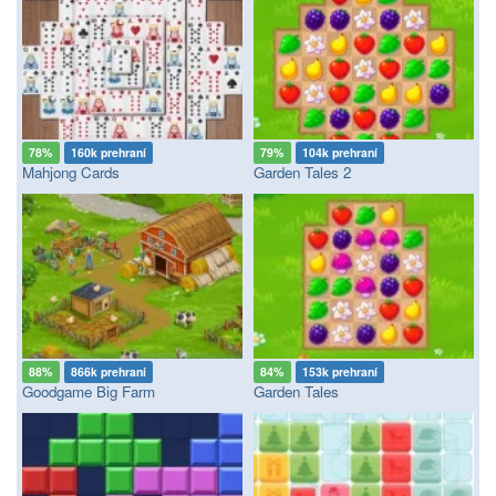
78%
160k prehraní
79%
104k prehraní
Mahjong Cards
Garden Tales 2
88%
866k prehraní
84%
153k prehraní
Goodgame Big Farm
Garden Tales