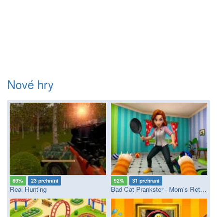
Nové hry
89%
23 prehraní
92%
31 prehraní
Real Hunting
Bad Cat Prankster - Mom’s Return