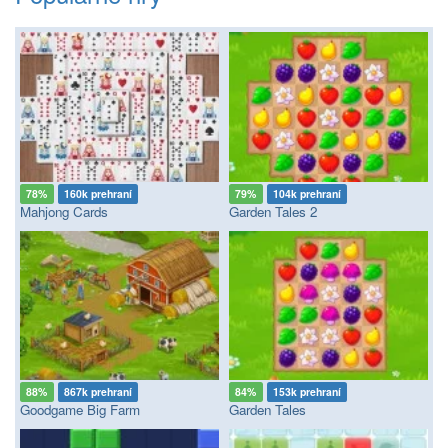
78%
160k prehraní
79%
104k prehraní
Mahjong Cards
Garden Tales 2
88%
867k prehraní
84%
153k prehraní
Goodgame Big Farm
Garden Tales