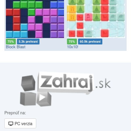
75%
5.3k prehraní
75%
60.9k prehraní
Block Blast
10x10!
Prepnúť na:
PC verzia