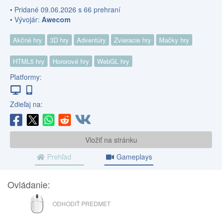
• Pridané 09.06.2026 s 66 prehraní
• Vývojár:
Awecom
Akčné hry
3D hry
Adventúry
Zvieracie hry
Mačky hry
HTML5 hry
Hororové hry
WebGL hry
Platformy:
Zdieľaj na:
Vložiť na stránku
Prehľad
Gameplays
Ovládanie:
MYŠ
ODHODIŤ PREDMET