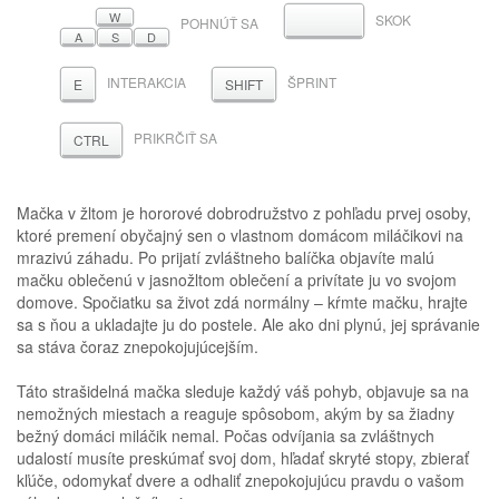
W
SKOK
MEDZERNÍK
POHNÚŤ SA
A
S
D
INTERAKCIA
ŠPRINT
E
SHIFT
PRIKRČIŤ SA
CTRL
Mačka v žltom je hororové dobrodružstvo z pohľadu prvej osoby,
ktoré premení obyčajný sen o vlastnom domácom miláčikovi na
mrazivú záhadu. Po prijatí zvláštneho balíčka objavíte malú
mačku oblečenú v jasnožltom oblečení a privítate ju vo svojom
domove. Spočiatku sa život zdá normálny – kŕmte mačku, hrajte
sa s ňou a ukladajte ju do postele. Ale ako dni plynú, jej správanie
sa stáva čoraz znepokojujúcejším.
Táto strašidelná mačka sleduje každý váš pohyb, objavuje sa na
nemožných miestach a reaguje spôsobom, akým by sa žiadny
bežný domáci miláčik nemal. Počas odvíjania sa zvláštnych
udalostí musíte preskúmať svoj dom, hľadať skryté stopy, zbierať
kľúče, odomykať dvere a odhaliť znepokojujúcu pravdu o vašom