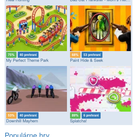
75%
40 prehraní
68%
53 prehraní
My Perfect Theme Park
Paint Hide & Seek
53%
40 prehraní
89%
6 prehraní
Downhill Mayhem
Splatcha!
Populárne hry