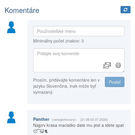
Komentáre
Minimálny počet znakov: 3
😄
Prosím, pridávajte komentáre len v
Poslať
jazyku Slovenčina, inak môže byť
vymazaný.
Panther
(neregistrovaný)
[21:36 02.07.2026]
Najprv krasa maciatko date mu jest a idete spat
😴😺🐈