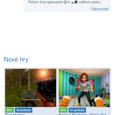
Potom tma spievanie 😱☀☁🌑 celkom scary
Odpovedať
Nové hry
82%
35 prehraní
94%
51 prehraní
Real Hunting
Bad Cat Prankster - Mom’s Return