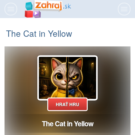
Prepnúť
Prepn
navigáciu
navig
The Cat in Yellow