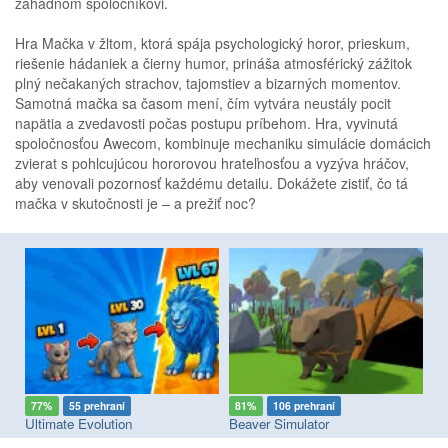
záhadnom spoločníkovi.
Hra Mačka v žltom, ktorá spája psychologický horor, prieskum,
riešenie hádaniek a čierny humor, prináša atmosférický zážitok
plný nečakaných strachov, tajomstiev a bizarných momentov.
Samotná mačka sa časom mení, čím vytvára neustály pocit
napätia a zvedavosti počas postupu príbehom. Hra, vyvinutá
spoločnosťou Awecom, kombinuje mechaniku simulácie domácich
zvierat s pohlcujúcou hororovou hrateľnosťou a vyzýva hráčov,
aby venovali pozornosť každému detailu. Dokážete zistiť, čo tá
mačka v skutočnosti je – a prežiť noc?
77%
55 prehraní
81%
106 prehraní
7
Ultimate Evolution
Beaver Simulator
I 