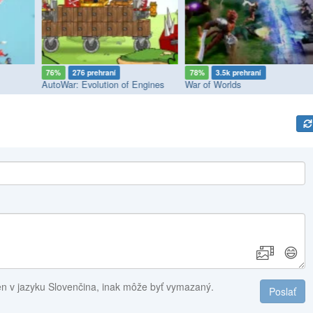
76%
276 prehraní
78%
3.5k prehraní
AutoWar: Evolution of Engines
War of Worlds
😄
en v jazyku Slovenčina, inak môže byť vymazaný.
Poslať