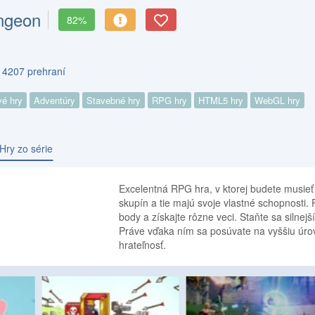
ngeon
82%
s 4207 prehraní
vé hry
Adventúry
Stavebné hry
RPG hry
HTML5 hry
WebGL hry
Hry zo série
Excelentná RPG hra, v ktorej budete musieť 
skupín a tie majú svoje vlastné schopnosti. 
body a získajte rôzne veci. Staňte sa silne
Práve vďaka ním sa posúvate na vyššiu úrove
hrateľnosť.