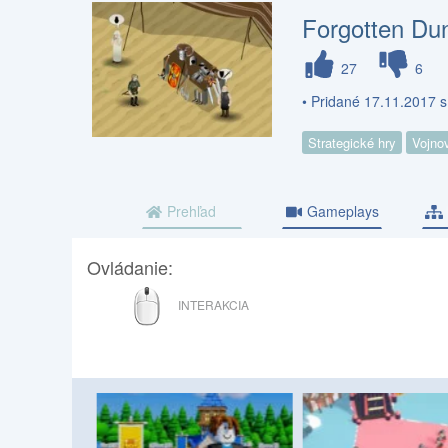
Forgotten Du
27
6
• Pridané 17.11.2017 
Strategické hry
Vojno
Prehľad
Gameplays
Ovládanie:
MYŠ
INTERAKCIA