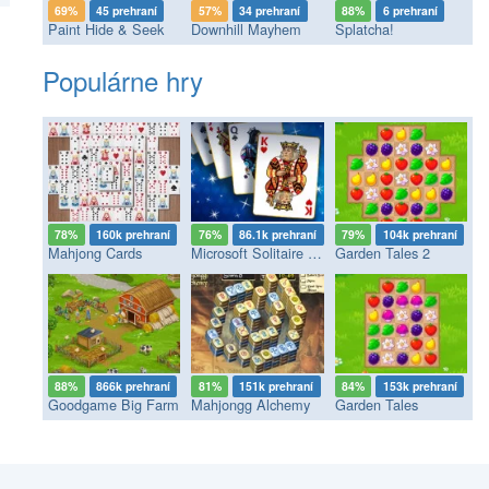
69%
45 prehraní
57%
34 prehraní
88%
6 prehraní
Paint Hide & Seek
Downhill Mayhem
Splatcha!
Populárne hry
78%
160k prehraní
76%
86.1k prehraní
79%
104k prehraní
Mahjong Cards
Microsoft Solitaire Collection
Garden Tales 2
88%
866k prehraní
81%
151k prehraní
84%
153k prehraní
Goodgame Big Farm
Mahjongg Alchemy
Garden Tales