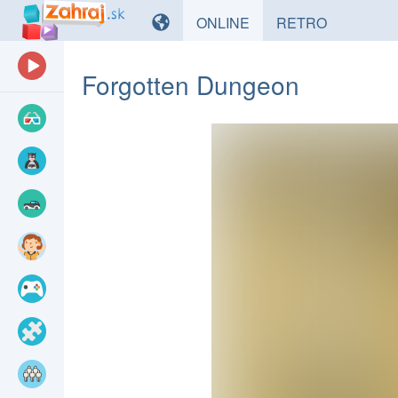
HRY
HRY
ONLINE
RETRO
Forgotten Dungeon