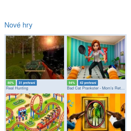
Nové hry
80%
31 prehraní
94%
42 prehraní
Real Hunting
Bad Cat Prankster - Mom’s Return