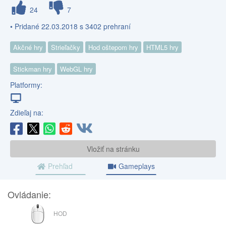
24
7
• Pridané 22.03.2018 s 3402 prehraní
Akčné hry
Strieľačky
Hod oštepom hry
HTML5 hry
Stickman hry
WebGL hry
Platformy:
Zdieľaj na:
Vložiť na stránku
Prehľad
Gameplays
Ovládanie:
MYŠ
HOD