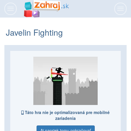
Prepnúť
Prepn
navigáciu
navig
Javelin Fighting
Táto hra nie je optimalizovaná pre mobilné
zariadenia
Aj napriek tomu pokračovať