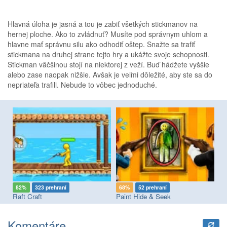
Hlavná úloha je jasná a tou je zabiť všetkých stickmanov na
hernej ploche. Ako to zvládnuť? Musíte pod správnym uhlom a
hlavne mať správnu silu ako odhodiť oštep. Snažte sa trafiť
stickmana na druhej strane tejto hry a ukážte svoje schopnosti.
Stickman väčšinou stojí na niektorej z veží. Buď hádžete vyššie
alebo zase naopak nižšie. Avšak je veľmi dôležité, aby ste sa do
nepriateľa trafili. Nebude to vôbec jednoduché.
82%
323 prehraní
68%
52 prehraní
8
Raft Craft
Paint Hide & Seek
Pi
Komentáre