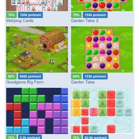
78%
160k prehraní
79%
104k prehraní
Mahjong Cards
Garden Tales 2
88%
866k prehraní
84%
153k prehraní
Goodgame Big Farm
Garden Tales
75%
5.2k prehraní
75%
60.9k prehraní