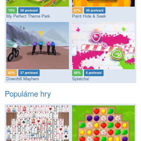
75%
39 prehraní
67%
49 prehraní
My Perfect Theme Park
Paint Hide & Seek
60%
37 prehraní
88%
6 prehraní
Downhill Mayhem
Splatcha!
Populárne hry