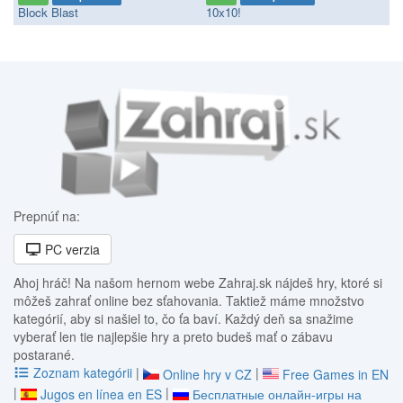
Block Blast
10x10!
Prepnúť na:
PC verzia
Ahoj hráč! Na našom hernom webe Zahraj.sk nájdeš hry, ktoré si
môžeš zahrať online bez sťahovania. Taktiež máme množstvo
kategórií, aby si našiel to, čo ťa baví. Každý deň sa snažime
vyberať len tie najlepšie hry a preto budeš mať o zábavu
postarané.
Zoznam kategórii
|
|
Online hry v CZ
Free Games in EN
|
|
Jugos en línea en ES
Бесплатные онлайн-игры на