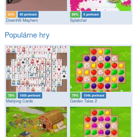
53%
40 prehraní
89%
6 prehraní
Downhill Mayhem
Splatcha!
Populárne hry
78%
160k prehraní
79%
104k prehraní
Mahjong Cards
Garden Tales 2