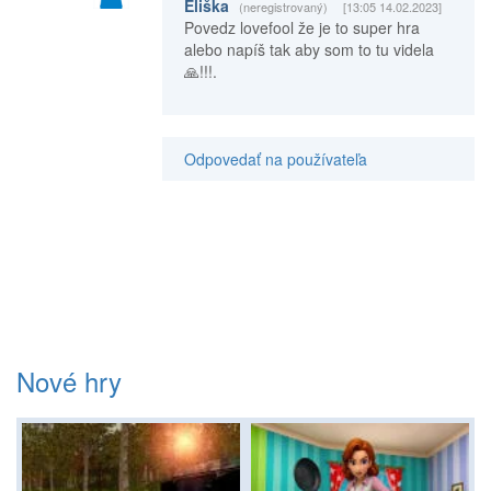
Eliška
(neregistrovaný)
[13:05 14.02.2023]
Povedz lovefool že je to super hra
alebo napíš tak aby som to tu videla
🙏!!!.
Odpovedať na používateľa
Nové hry