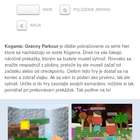
SKOK
POLOŽENIE ZBRANE
MEDZERNÍK
Q
AKCIA
E
Kogama: Granny Parkour
je ďalšie pokračovanie zo série hier,
ktoré sa nachádzajú vo svete Kogama. Dnes na vás čakajú
náročné prekážky, ktorým sa budete musieť vyhnúť. Rovnako sa
snažte nespadnúť z plošiny, pretože by ste museli začať od
začiatku alebo od checkpointu. Cieľom tejto hry je dostať sa na
koniec a zobrať vlajku. Ak sa vám to podarí ako prvému, tak ste
vyhrali. Určite si do hry zavolajte svojich kamarátov, môžete si tak
pomáhať pri prekonávaní prekážok. Tak poďme na to!