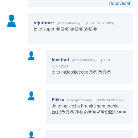
Odpovedať
vtjutbrvzt
(neregistrovaný)
[13:20 13.07.2020]
je to super 😞😣😪😥😠😡😵😡😠
lovefool
(neregistrovaný)
[11:04
03.01.2021]
je to najlepšieeeee😍😍😍😍😍
Eliška
(neregistrovaný)
[13:02 14.02.2023]
Je to najlepšia hra akú som mohla
zažiť😍😍😘😘👍👍💗💓💕💖💞💌💘💋💋