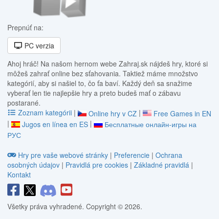
Prepnúť na:
PC verzia
Ahoj hráč! Na našom hernom webe Zahraj.sk nájdeš hry, ktoré si
môžeš zahrať online bez sťahovania. Taktiež máme množstvo
kategórií, aby si našiel to, čo ťa baví. Každý deň sa snažime
vyberať len tie najlepšie hry a preto budeš mať o zábavu
postarané.
Zoznam kategórii
|
|
Online hry v CZ
Free Games in EN
|
|
Jugos en línea en ES
Бесплатные онлайн-игры на
РУС
Hry pre vaše webové stránky
|
Preferencie
|
Ochrana
osobných údajov
|
Pravidlá pre cookies
|
Základné pravidlá
|
Kontakt
Všetky práva vyhradené. Copyright © 2026.