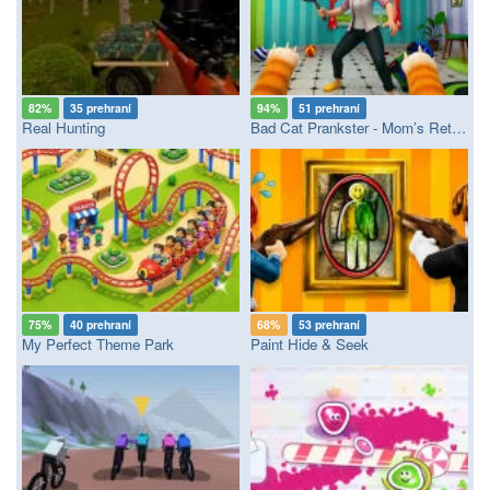
82%
35 prehraní
94%
51 prehraní
Real Hunting
Bad Cat Prankster - Mom’s Return
75%
40 prehraní
68%
53 prehraní
My Perfect Theme Park
Paint Hide & Seek