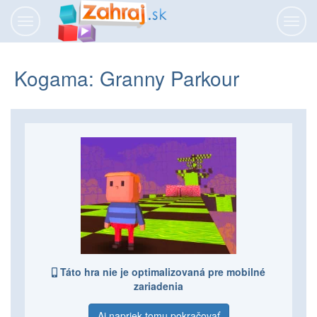
Prepnúť
Prepn
navigáciu
navig
Kogama: Granny Parkour
Táto hra nie je optimalizovaná pre mobilné
zariadenia
Aj napriek tomu pokračovať