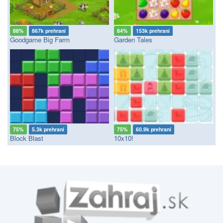
88%
867k prehraní
84%
153k prehraní
Goodgame Big Farm
Garden Tales
75%
5.3k prehraní
75%
60.9k prehraní
Block Blast
10x10!