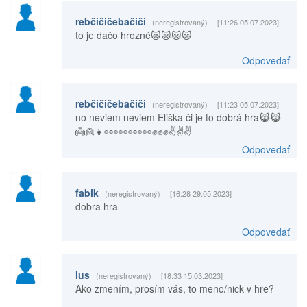
rebčičičebačiči
(neregistrovaný)
[11:26 05.07.2023]
to je dačo hrozné😿😿😿😿
Odpovedať
rebčičičebačiči
(neregistrovaný)
[11:23 05.07.2023]
no neviem neviem Eliška či je to dobrá hra😹😹
👼👱👧👀👀👀👀👀✊✊✊✌✌✌
Odpovedať
fabik
(neregistrovaný)
[16:28 29.05.2023]
dobra hra
Odpovedať
lus
(neregistrovaný)
[18:33 15.03.2023]
Ako zmením, prosím vás, to meno/nick v hre?