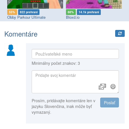
55%
822 prehraní
88%
14.1k prehraní
7
e Floor is LAVA Challenge
Obby Parkour Ultimate
Bloxd.io
Ko
Komentáre
Minimálny počet znakov: 3
😄
Prosím, pridávajte komentáre len v
Poslať
jazyku Slovenčina, inak môže byť
vymazaný.