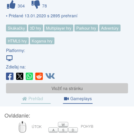
304
78
• Pridané 13.01.2020 s 2895 prehraní
Skákačky
3D hry
Multiplayer hry
Parkour hry
Adventúry
HTML5 hry
Kogama hry
Platformy:
Zdieľaj na:
Vložiť na stránku
Prehľad
Gameplays
Ovládanie:
MYŠ
W
POHYB
ÚTOK
A
S
D