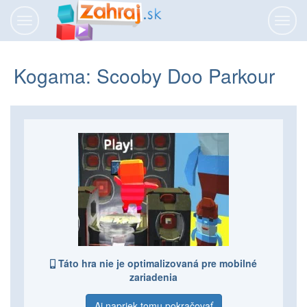
Prepnúť
Prepn
navigáciu
navig
Kogama: Scooby Doo Parkour
Táto hra nie je optimalizovaná pre mobilné
zariadenia
Aj napriek tomu pokračovať