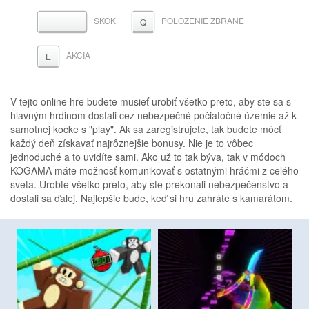
SKOK
POLOŽENIE ZBRANE
MEDZERNÍK
Q
AKCIA
E
V tejto online hre budete musieť urobiť všetko preto, aby ste sa s
hlavným hrdinom dostali cez nebezpečné počiatočné územie až k
samotnej kocke s "play". Ak sa zaregistrujete, tak budete môcť
každý deň získavať najrôznejšie bonusy. Nie je to vôbec
jednoduché a to uvidíte sami. Ako už to tak býva, tak v módoch
KOGAMA máte možnosť komunikovať s ostatnými hráčmi z celého
sveta. Urobte všetko preto, aby ste prekonali nebezpečenstvo a
dostali sa ďalej. Najlepšie bude, keď si hru zahráte s kamarátom.