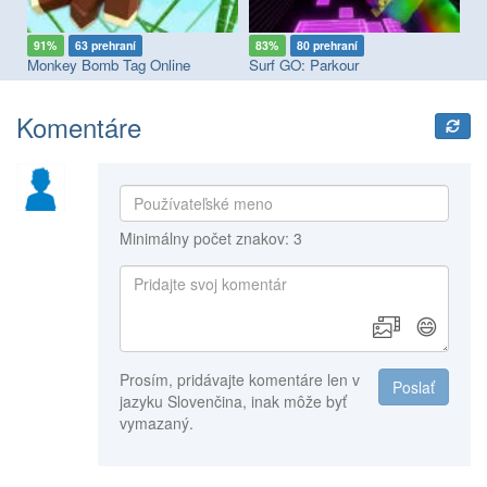
91%
63 prehraní
83%
80 prehraní
7
Monkey Bomb Tag Online
Surf GO: Parkour
Komentáre
Minimálny počet znakov: 3
😄
Prosím, pridávajte komentáre len v
Poslať
jazyku Slovenčina, inak môže byť
vymazaný.