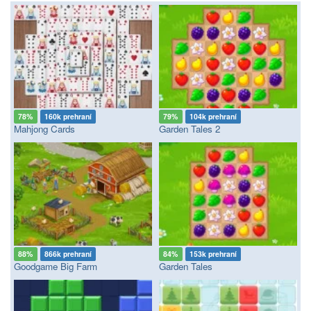
78%
160k prehraní
79%
104k prehraní
Mahjong Cards
Garden Tales 2
88%
866k prehraní
84%
153k prehraní
Goodgame Big Farm
Garden Tales