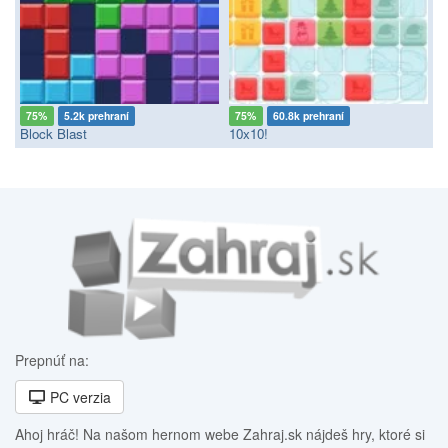
75%
5.2k prehraní
75%
60.8k prehraní
Block Blast
10x10!
Prepnúť na:
PC verzia
Ahoj hráč! Na našom hernom webe Zahraj.sk nájdeš hry, ktoré si