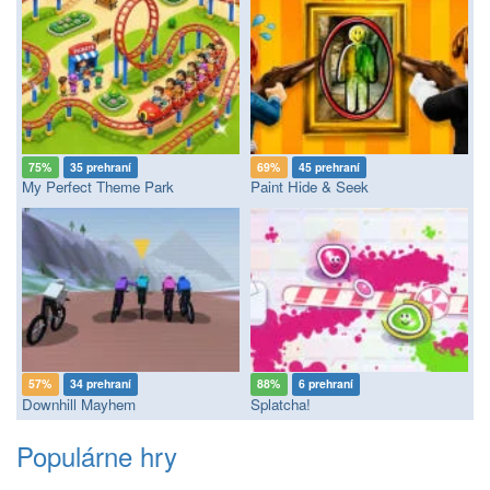
75%
35 prehraní
69%
45 prehraní
My Perfect Theme Park
Paint Hide & Seek
57%
34 prehraní
88%
6 prehraní
Downhill Mayhem
Splatcha!
Populárne hry