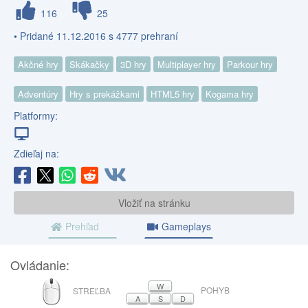
116
25
• Pridané 11.12.2016 s 4777 prehraní
Akčné hry
Skákačky
3D hry
Multiplayer hry
Parkour hry
Adventúry
Hry s prekážkami
HTML5 hry
Kogama hry
Platformy:
Zdieľaj na:
Vložiť na stránku
Prehľad
Gameplays
Ovládanie:
MYŠ
W
POHYB
STREĽBA
A
S
D