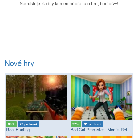
Neexistuje žiadny komentár pre túto hru, buď prvý!
Nové hry
89%
23 prehraní
92%
31 prehraní
Real Hunting
Bad Cat Prankster - Mom’s Return