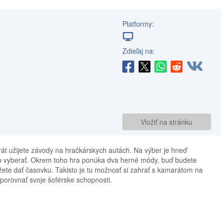
Platformy:
Zdieľaj na:
Vložiť na stránku
rát užijete závody na hračkárskych autách. Na výber je hneď
čoho vyberať. Okrem toho hra ponúka dva herné módy, buď budete
ôžete dať časovku. Takisto je tu možnosť si zahrať s kamarátom na
porovnať svoje šoférske schopnosti.