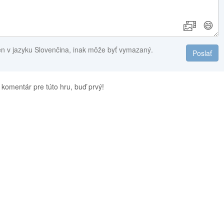
😄
en v jazyku Slovenčina, inak môže byť vymazaný.
Poslať
 komentár pre túto hru, buď prvý!