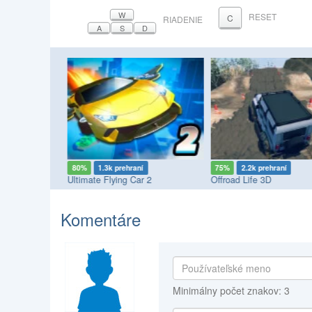
W
RESET
C
RIADENIE
A
S
D
80%
1.3k prehraní
75%
2.2k prehraní
nts
Ultimate Flying Car 2
Offroad Life 3D
Komentáre
Minimálny počet znakov: 3