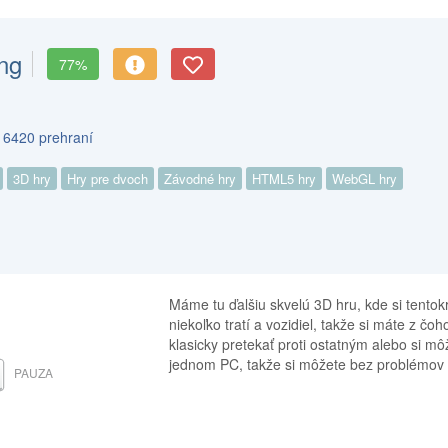
ng
77%
s 6420 prehraní
3D hry
Hry pre dvoch
Závodné hry
HTML5 hry
WebGL hry
Máme tu ďalšiu skvelú 3D hru, kde si tentok
niekoľko tratí a vozidiel, takže si máte z 
klasicky pretekať proti ostatným alebo si m
jednom PC, takže si môžete bez problémov 
PAUZA