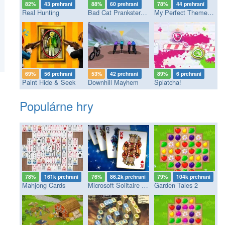
82%
43 prehraní
88%
60 prehraní
78%
44 prehraní
Real Hunting
Bad Cat Prankster - Mom’s Return
My Perfect Theme Park
69%
56 prehraní
53%
42 prehraní
89%
6 prehraní
Paint Hide & Seek
Downhill Mayhem
Splatcha!
Populárne hry
78%
161k prehraní
76%
86.2k prehraní
79%
104k prehraní
Mahjong Cards
Microsoft Solitaire Collection
Garden Tales 2