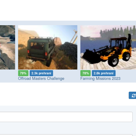
79%
2.3k prehraní
78%
2.8k prehraní
Offroad Masters Challenge
Farming Missions 2023