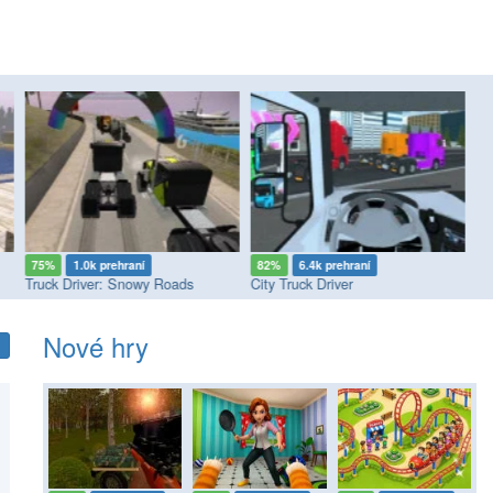
75%
1.0k prehraní
82%
6.4k prehraní
7
Truck Driver: Snowy Roads
City Truck Driver
Ci
Nové hry