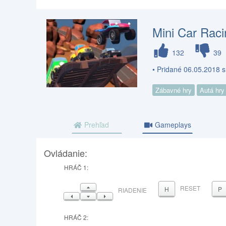
Mini Car Raci
132
39
• Pridané 06.05.2018 
Zábavné hry
Autá hry
Prehľad
Gameplays
Ovládanie:
HRÁČ 1:
HORE
RESET
H
P
RIADENIE
VĽAVO
DOLE
VPRAVO
HRÁČ 2: