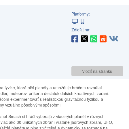
Platformy:
Zdieľaj na:
Vložiť na stránku
a fyzike, ktorá ničí planéty a umožňuje hráčom rozpútať
ier, meteorov, príšer a desiatok ďalších kreatívnych zbraní.
čom experimentovať s realistickou gravitačnou fyzikou a
émy vizuálne pôsobivými spôsobmi.
net Smash si hráči vyberajú z viacerých planét v rôznych
viac ako 30 unikátnych zbraní vrátane jadrových zbraní, UFO,
 Každá planéta je plne zničiteľná a dynamicky sa rozpadá na