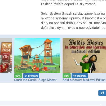
základe miesta dopadu a sily zbrane.
Solar System Smash sa viac zameriava na kre
hviezdne systémy, upravovať hmotnosť a obe
diery na obežnú dráhu, aby spustili masívn
deštrukciu dynamickou a nepredvídateľnou
90%
54 prehraní
88%
49 prehraní
Crush the Castle: Siege Master
Baldi's Basics: Medieval Edition