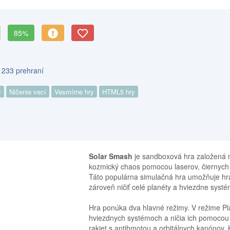
85%
 233 prehraní
y
Ničenie vecí
Vesmírne hry
HTML5 hry
Solar Smash
je sandboxová hra založená n
kozmický chaos pomocou laserov, čiernych d
Táto populárna simulačná hra umožňuje hrá
zároveň ničiť celé planéty a hviezdne syst
Hra ponúka dva hlavné režimy. V režime Pla
hviezdnych systémoch a ničia ich pomocou 
rakiet s antihmotou a orbitálnych kanónov.