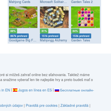
Mahjong Cards
Microsoft Solitaire Collection
Garden Tales 2
88%
81%
84%
867k prehraní
151k prehraní
153k prehraní
Goodgame Big Farm
Mahjongg Alchemy
Garden Tales
oré si môžeš zahrať online bez sťahovania. Taktiež máme
sa snažime vyberať len tie najlepšie hry a preto budeš mať o
|
|
 in EN
Jugos en línea en ES
Бесплатные онлайн-
obných údajov
|
Pravidlá pre cookies
|
Základné pravidlá
|