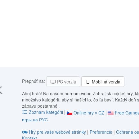
Prepnúť na:
PC verzia
Mobilná verzia
Ahoj hráč! Na našom hernom webe Zahraj.sk nájdeš hry, kt
množstvo kategórií, aby si našiel to, čo ťa baví. Každý deň 
zábavu postarané.
Zoznam kategórii
|
|
Online hry v CZ
Free Games
игры на РУС
Hry pre vaše webové stránky
|
Preferencie
|
Ochrana os
Kontakt