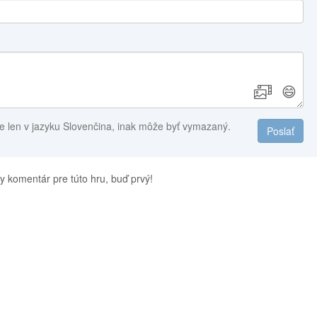
😄
e len v jazyku Slovenčina, inak môže byť vymazaný.
Poslať
y komentár pre túto hru, buď prvý!