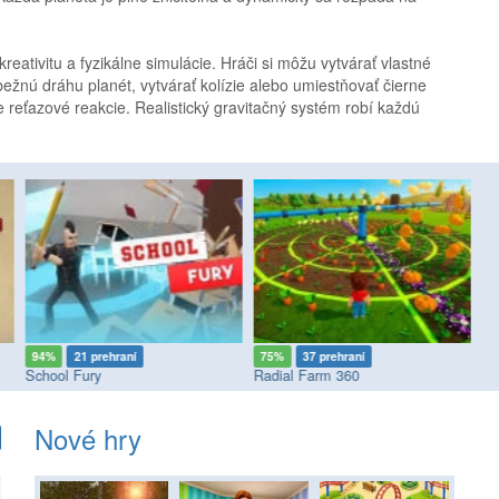
ativitu a fyzikálne simulácie. Hráči si môžu vytvárať vlastné
žnú dráhu planét, vytvárať kolízie alebo umiestňovať čierne
e reťazové reakcie. Realistický gravitačný systém robí každú
.
94%
21 prehraní
75%
37 prehraní
8
School Fury
Radial Farm 360
I 
Nové hry