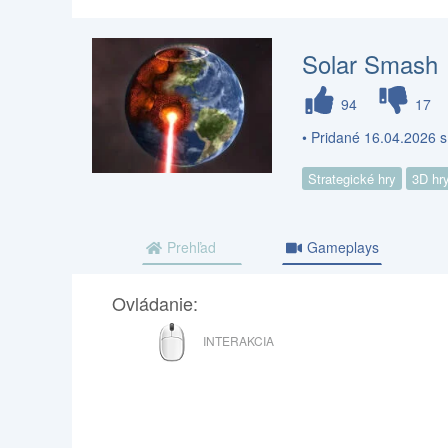
Solar Smash
94
17
• Pridané 16.04.2026 s
Strategické hry
3D hr
Prehľad
Gameplays
Ovládanie:
MYŠ
INTERAKCIA