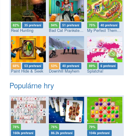
82%
35 prehraní
94%
51 prehraní
75%
40 prehraní
Real Hunting
Bad Cat Prankster - Mom’s Return
My Perfect Theme Park
68%
53 prehraní
53%
40 prehraní
89%
6 prehraní
Paint Hide & Seek
Downhill Mayhem
Splatcha!
Populárne hry
78%
76%
79%
160k prehraní
86.2k prehraní
104k prehraní