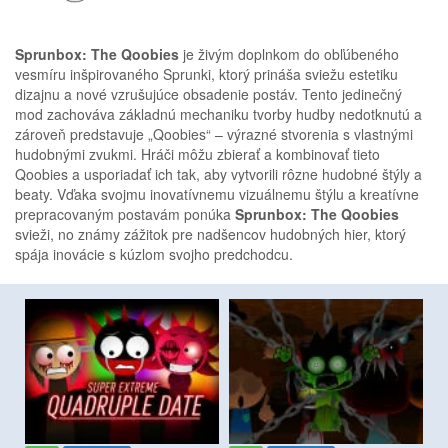
Sprunbox: The Qoobies
je živým doplnkom do obľúbeného
vesmíru inšpirovaného Sprunki, ktorý prináša sviežu estetiku
dizajnu a nové vzrušujúce obsadenie postáv. Tento jedinečný
mod zachováva základnú mechaniku tvorby hudby nedotknutú a
zároveň predstavuje „Qoobies“ – výrazné stvorenia s vlastnými
hudobnými zvukmi. Hráči môžu zbierať a kombinovať tieto
Qoobies a usporiadať ich tak, aby vytvorili rôzne hudobné štýly a
beaty. Vďaka svojmu inovatívnemu vizuálnemu štýlu a kreatívne
prepracovaným postavám ponúka
Sprunbox: The Qoobies
svieži, no známy zážitok pre nadšencov hudobných hier, ktorý
spája inovácie s kúzlom svojho predchodcu.