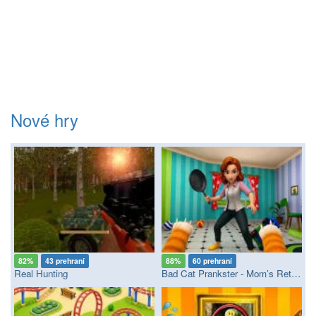
Nové hry
82%
43 prehraní
88%
60 prehraní
Real Hunting
Bad Cat Prankster - Mom’s Return