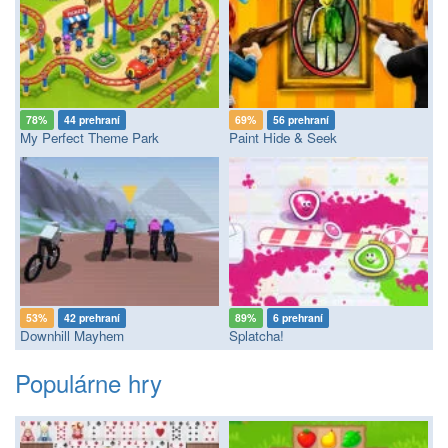
78%
44 prehraní
69%
56 prehraní
My Perfect Theme Park
Paint Hide & Seek
53%
42 prehraní
89%
6 prehraní
Downhill Mayhem
Splatcha!
Populárne hry