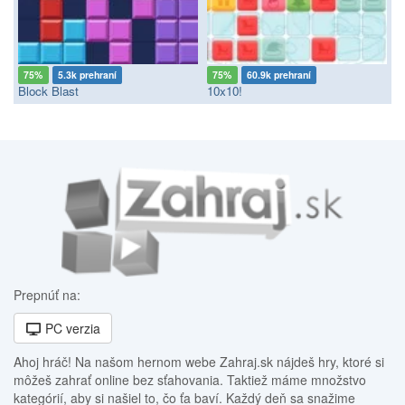
75%
5.3k prehraní
75%
60.9k prehraní
Block Blast
10x10!
Prepnúť na:
PC verzia
Ahoj hráč! Na našom hernom webe Zahraj.sk nájdeš hry, ktoré si
môžeš zahrať online bez sťahovania. Taktiež máme množstvo
kategórií, aby si našiel to, čo ťa baví. Každý deň sa snažime