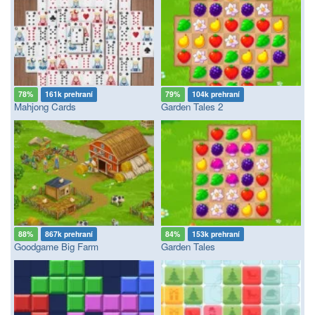
78%
161k prehraní
79%
104k prehraní
Mahjong Cards
Garden Tales 2
88%
867k prehraní
84%
153k prehraní
Goodgame Big Farm
Garden Tales