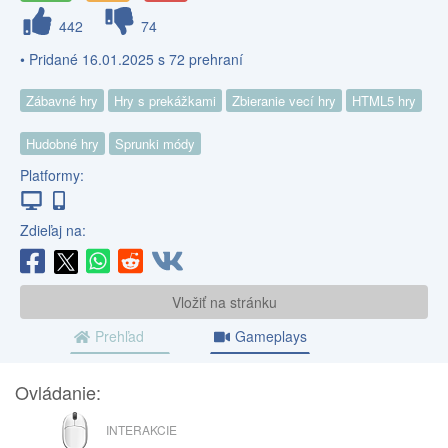
442
74
• Pridané 16.01.2025 s 72 prehraní
Zábavné hry
Hry s prekážkami
Zbieranie vecí hry
HTML5 hry
Hudobné hry
Sprunki módy
Platformy:
Zdieľaj na:
Vložiť na stránku
Prehľad
Gameplays
Ovládanie:
MYŠ
INTERAKCIE