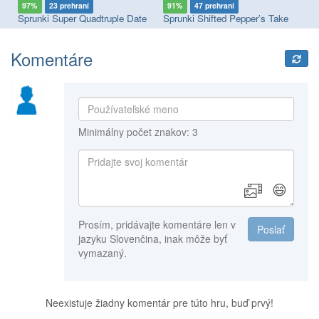
97%
23 prehraní
91%
47 prehraní
8
Sprunki Megaswap (Footlong's Take)
Sprunki Super Quadtruple Date
Sprunki Shifted Pepper’s Take
Sp
Komentáre
Minimálny počet znakov: 3
😄
Prosím, pridávajte komentáre len v
Poslať
jazyku Slovenčina, inak môže byť
vymazaný.
Neexistuje žiadny komentár pre túto hru, buď prvý!